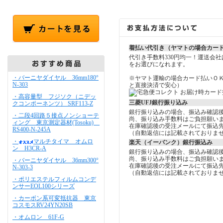
着払い代引き（ヤマトの場合カー
代引き手数料330円均一！運送会
をお選びになれます。
・バーニヤダイヤル 36mm180°
※ヤマト運輸の場合カード払いＯ
N-303
と直接決済で安心）
・高容量型 フジソク（ニデッ
三菱UFJ銀行振り込み
クコンポーネンツ） SRF113-Z
銀行振り込みの場合、振込み確認
・二段4回路５接点ノンショーテ
尚、振り込み手数料はご負担願い
ィング 東京測定器材(Tosoku)
在庫確認後の受注メールにて振込
RS400-N-245A
（自動返信には記載されておりま
・
マルチタイマ オムロ
楽天（イーバンク）銀行振込み
ン H3CR-A
銀行振り込みの場合、振込み確認
尚、振り込み手数料はご負担願い
・バーニヤダイヤル 36mm300°
在庫確認後の受注メールにて振込
N-303-3
（自動返信には記載されておりま
・ポリエステルフィルムコンデ
ンサーEOL100シリーズ
・カーボン系可変抵抗器 東京
コスモスRV24YN20SB
・オムロン 61F-G