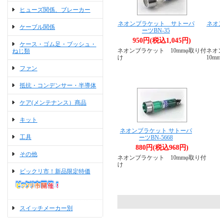
ヒューズ関係、ブレーカー
ネオンブラケット サトーパ
ネオ
ケーブル関係
ーツBN-35
950円(税込1,045円)
ケース・ゴム足・ブッシュ・
ネオンブラケット 10mmφ取り付
ネオ
ねじ類
け
10
ファン
抵抗・コンデンサー・半導体
ケア(メンテナンス）商品
キット
ネオンブラケット サトーパ
工具
ーツBN-5668
880円(税込968円)
その他
ネオンブラケット 10mmφ取り付
け
ビックリ市！新品限定特価
スイッチメーカー別