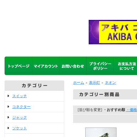
ホーム
表示灯
ネオン
＞
＞
スイッチ
コネクター
[並び順を変更]
・おすすめ順
・価格
ジャック
ソケット