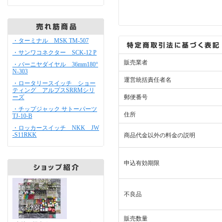
・ターミナル MSK TM-507
・サンワコネクター SCK-12 P
販売業者
・バーニヤダイヤル 36mm180°
N-303
運営統括責任者名
・ロータリースイッチ ショー
ティング アルプスSRRMシリ
ーズ
郵便番号
・チップジャック サトーパーツ
住所
TJ-10-B
・ロッカースイッチ NKK JW
-S11RKK
商品代金以外の料金の説明
申込有効期限
不良品
販売数量