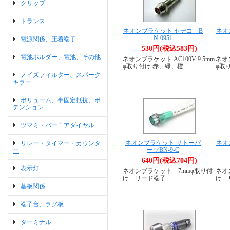
クリップ
トランス
ネオンブラケット セデコ B
ネオ
N-0951
電源関係、圧着端子
530円(税込583円)
電池ホルダー、電池、その他
ネオンブラケット AC100V 9.5mm
ネオン
φ取り付け 赤、緑、橙
φ取
ノイズフィルター、スパーク
キラー
ボリューム、半固定抵抗、ポ
テンション
ツマミ・バーニアダイヤル
ネオンブラケット サトーパ
ネオ
リレー・タイマー・カウンタ
ーツBN-9-C
ー
640円(税込704円)
表示灯
ネオンブラケット 7mmφ取り付
ネオ
け リード端子
け 
基板関係
端子台、ラグ板
ターミナル