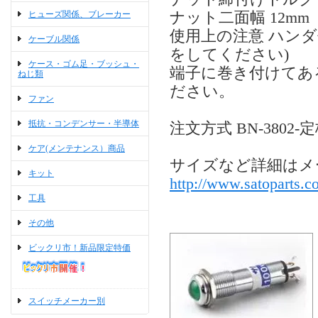
ヒューズ関係、ブレーカー
ナット二面幅 12mm
使用上の注意 ハン
ケーブル関係
をしてください)
ケース・ゴム足・ブッシュ・
端子に巻き付けてあ
ねじ類
ださい。
ファン
抵抗・コンデンサー・半導体
注文方式 BN-3802
ケア(メンテナンス）商品
サイズなど詳細はメ
キット
http://www.satoparts.co
工具
その他
ビックリ市！新品限定特価
スイッチメーカー別