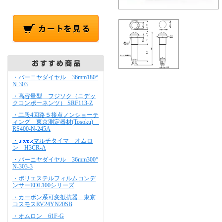
・バーニヤダイヤル 36mm180°
N-303
・高容量型 フジソク（ニデッ
クコンポーネンツ） SRF113-Z
・二段4回路５接点ノンショーテ
ィング 東京測定器材(Tosoku)
RS400-N-245A
・
マルチタイマ オムロ
ン H3CR-A
・バーニヤダイヤル 36mm300°
N-303-3
・ポリエステルフィルムコンデ
ンサーEOL100シリーズ
・カーボン系可変抵抗器 東京
コスモスRV24YN20SB
・オムロン 61F-G