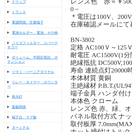
レンズ色 赤＝￥500
クリップ
0－
トランス
＊電圧は100V、2
電源関係、圧着端子
在庫確認メールにて
電池ホルダー、電池、その他
BN-3802
ノイズフィルター、スパーク
定格 AC100Ｖ～125
キラー
耐電圧 AC1500V(1分
ボリューム、半固定抵抗、ポ
絶縁抵抗 DC500V,1
テンション
寿命 連続点灯2000
ツマミ・バーニアダイヤル
本体材質 黄銅
リレー・タイマー・カウンタ
主絶縁材 P.B.T.(UL94V
ー
端子金具 ハンダ付
表示灯
本体色 クローム
基板関係
レンズ色 赤、緑、
パネル取付方式 ナ
端子台、ラグ板
取付板厚 7.0mm(MAX
ターミナル
ナット締付けトルク 0