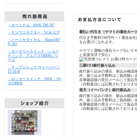
・ターミナル MSK TM-507
着払い代引き（ヤマトの場合カー
・サンワコネクター SCK-12 P
代引き手数料330円均一！運送会
・バーニヤダイヤル 36mm180°
をお選びになれます。
N-303
※ヤマト運輸の場合カード払いＯ
・ロータリースイッチ ショー
と直接決済で安心）
ティング アルプスSRRMシリ
ーズ
三菱UFJ銀行振り込み
・チップジャック サトーパーツ
銀行振り込みの場合、振込み確認
TJ-10-B
尚、振り込み手数料はご負担願い
・ロッカースイッチ NKK JW
在庫確認後の受注メールにて振込
-S11RKK
（自動返信には記載されておりま
楽天（イーバンク）銀行振込み
銀行振り込みの場合、振込み確認
尚、振り込み手数料はご負担願い
在庫確認後の受注メールにて振込
（自動返信には記載されておりま