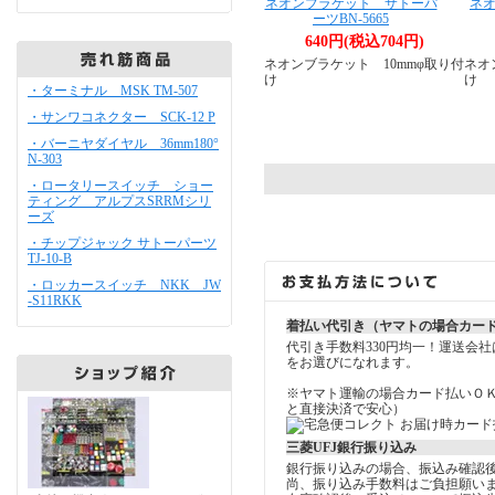
ネオンブラケット サトーパ
ネオ
ーツBN-5665
640円(税込704円)
ネオンブラケット 10mmφ取り付
ネオ
け
け
・ターミナル MSK TM-507
・サンワコネクター SCK-12 P
・バーニヤダイヤル 36mm180°
N-303
・ロータリースイッチ ショー
ティング アルプスSRRMシリ
ーズ
・チップジャック サトーパーツ
TJ-10-B
・ロッカースイッチ NKK JW
-S11RKK
着払い代引き（ヤマトの場合カー
代引き手数料330円均一！運送会
をお選びになれます。
※ヤマト運輸の場合カード払いＯ
と直接決済で安心）
三菱UFJ銀行振り込み
銀行振り込みの場合、振込み確認
尚、振り込み手数料はご負担願い