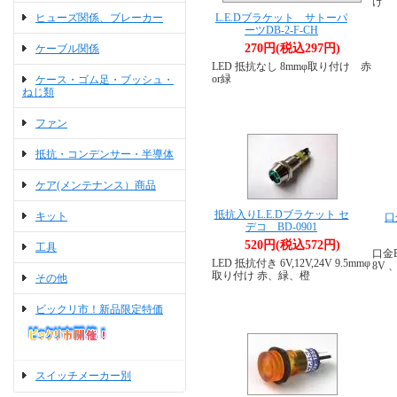
け
ヒューズ関係、ブレーカー
L.E.Dブラケット サトーパ
ーツDB-2-F-CH
270円(税込297円)
ケーブル関係
LED 抵抗なし 8mmφ取り付け 赤
or緑
ケース・ゴム足・ブッシュ・
ねじ類
ファン
抵抗・コンデンサー・半導体
ケア(メンテナンス）商品
抵抗入りL.E.Dブラケット セ
キット
口
デコ BD-0901
520円(税込572円)
工具
口金E
LED 抵抗付き 6V,12V,24V 9.5mmφ
8V 
取り付け 赤、緑、橙
その他
ビックリ市！新品限定特価
スイッチメーカー別