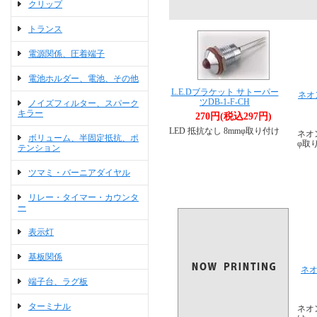
クリップ
トランス
電源関係、圧着端子
電池ホルダー、電池、その他
L.E.Dブラケット サトーパー
ネオ
ツDB-1-F-CH
ノイズフィルター、スパーク
キラー
270円(税込297円)
LED 抵抗なし 8mmφ取り付け
ネオン
ボリューム、半固定抵抗、ポ
φ取
テンション
ツマミ・バーニアダイヤル
リレー・タイマー・カウンタ
ー
表示灯
基板関係
ネオ
端子台、ラグ板
ターミナル
ネオ