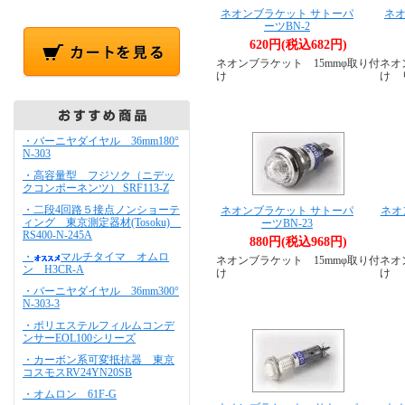
ネオンブラケット サトーパ
ネオ
ーツBN-2
620円(税込682円)
ネオンブラケット 15mmφ取り付
ネオ
け
け 
・バーニヤダイヤル 36mm180°
N-303
・高容量型 フジソク（ニデッ
クコンポーネンツ） SRF113-Z
・二段4回路５接点ノンショーテ
ネオンブラケット サトーパ
ネオ
ィング 東京測定器材(Tosoku)
ーツBN-23
RS400-N-245A
880円(税込968円)
・
マルチタイマ オムロ
ネオンブラケット 15mmφ取り付
ネオ
ン H3CR-A
け
け
・バーニヤダイヤル 36mm300°
N-303-3
・ポリエステルフィルムコンデ
ンサーEOL100シリーズ
・カーボン系可変抵抗器 東京
コスモスRV24YN20SB
・オムロン 61F-G