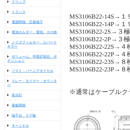
クリップ
トランス
MS3106B22-14S
電源関係、圧着端子
MS3106B22-14P
MS3106B22-2S→
電池ホルダー、電池、その他
MS3106B22-2P→
ノイズフィルター、スパーク
MS3106B22-22S→
キラー
MS3106B22-22P→
ボリューム、半固定抵抗、ポ
MS3106B22-23S→
テンション
MS3106B22-23P→
ツマミ・バーニアダイヤル
リレー・タイマー・カウンタ
ー
※通常はケーブルクラ
表示灯
基板関係
端子台、ラグ板
ターミナル