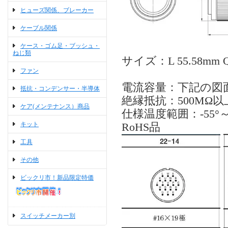
ヒューズ関係、ブレーカー
ケーブル関係
ケース・ゴム足・ブッシュ・
ねじ類
サイズ：L 55.58mm 
ファン
電流容量：下記の図
抵抗・コンデンサー・半導体
絶縁抵抗：500MΩ以
ケア(メンテナンス）商品
仕様温度範囲：-55°～+
キット
RoHS品
工具
その他
ビックリ市！新品限定特価
スイッチメーカー別