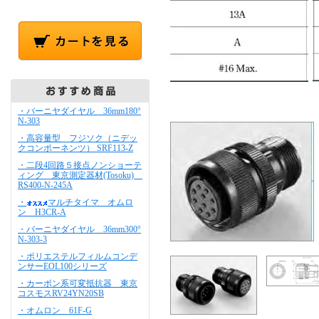
・バーニヤダイヤル 36mm180°
N-303
・高容量型 フジソク（ニデッ
クコンポーネンツ） SRF113-Z
・二段4回路５接点ノンショーテ
ィング 東京測定器材(Tosoku)
RS400-N-245A
・
マルチタイマ オムロ
ン H3CR-A
・バーニヤダイヤル 36mm300°
N-303-3
・ポリエステルフィルムコンデ
ンサーEOL100シリーズ
・カーボン系可変抵抗器 東京
コスモスRV24YN20SB
・オムロン 61F-G