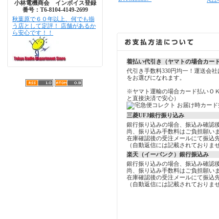
A22-
小林電機商会 インボイス登録
番号：T6-8104-4149-2699
秋葉原で６０年以上、何でも揃
う店として定評！ 店舗があるか
ら安心です！！
着払い代引き（ヤマトの場合カー
代引き手数料330円均一！運送会
をお選びになれます。
※ヤマト運輸の場合カード払いＯ
と直接決済で安心）
三菱UFJ銀行振り込み
銀行振り込みの場合、振込み確認
尚、振り込み手数料はご負担願い
在庫確認後の受注メールにて振込
（自動返信には記載されておりま
楽天（イーバンク）銀行振込み
銀行振り込みの場合、振込み確認
尚、振り込み手数料はご負担願い
在庫確認後の受注メールにて振込
（自動返信には記載されておりま