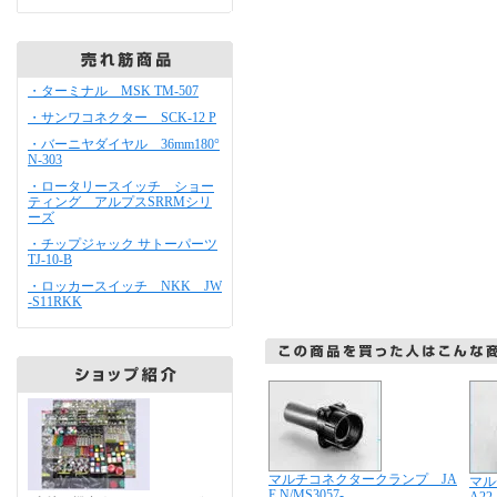
・ターミナル MSK TM-507
・サンワコネクター SCK-12 P
・バーニヤダイヤル 36mm180°
N-303
・ロータリースイッチ ショー
ティング アルプスSRRMシリ
ーズ
・チップジャック サトーパーツ
TJ-10-B
・ロッカースイッチ NKK JW
-S11RKK
マルチコネクタークランプ JA
マル
E N/MS3057-