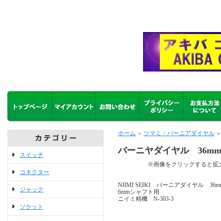
ホーム
ツマミ・バーニアダイヤル
＞
＞
バーニヤダイヤル 36mm300
スイッチ
※画像をクリックすると拡大
コネクター
NIIMI SEIKI バーニアダイヤル 36mm
ジャック
6mmシャフト用
ニイミ精機 N-303-3
ソケット