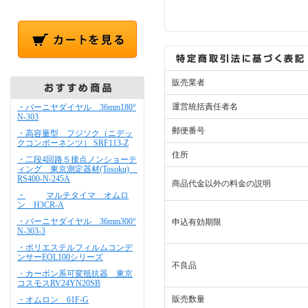
販売業者
運営統括責任者名
・バーニヤダイヤル 36mm180°
N-303
郵便番号
・高容量型 フジソク（ニデッ
クコンポーネンツ） SRF113-Z
住所
・二段4回路５接点ノンショーテ
ィング 東京測定器材(Tosoku)
RS400-N-245A
商品代金以外の料金の説明
・
マルチタイマ オムロ
ン H3CR-A
・バーニヤダイヤル 36mm300°
申込有効期限
N-303-3
・ポリエステルフィルムコンデ
ンサーEOL100シリーズ
不良品
・カーボン系可変抵抗器 東京
コスモスRV24YN20SB
販売数量
・オムロン 61F-G