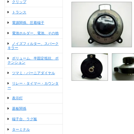
クリップ
トランス
電源関係、圧着端子
電池ホルダー、電池、その他
ノイズフィルター、スパーク
キラー
ボリューム、半固定抵抗、ポ
テンション
ツマミ・バーニアダイヤル
リレー・タイマー・カウンタ
ー
表示灯
基板関係
端子台、ラグ板
ターミナル