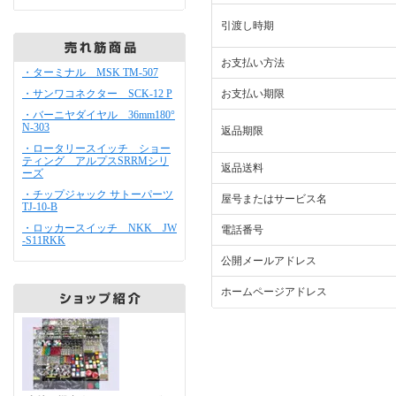
引渡し時期
お支払い方法
・ターミナル MSK TM-507
・サンワコネクター SCK-12 P
お支払い期限
・バーニヤダイヤル 36mm180°
N-303
返品期限
・ロータリースイッチ ショー
ティング アルプスSRRMシリ
返品送料
ーズ
・チップジャック サトーパーツ
屋号またはサービス名
TJ-10-B
・ロッカースイッチ NKK JW
電話番号
-S11RKK
公開メールアドレス
ホームページアドレス