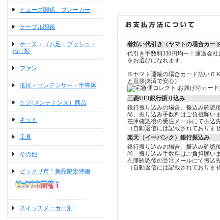
ヒューズ関係、ブレーカー
ケーブル関係
ケース・ゴム足・ブッシュ・
着払い代引き（ヤマトの場合カー
ねじ類
代引き手数料330円均一！運送会
をお選びになれます。
ファン
※ヤマト運輸の場合カード払いＯ
と直接決済で安心）
抵抗・コンデンサー・半導体
三菱UFJ銀行振り込み
ケア(メンテナンス）商品
銀行振り込みの場合、振込み確認
尚、振り込み手数料はご負担願い
キット
在庫確認後の受注メールにて振込
（自動返信には記載されておりま
工具
楽天（イーバンク）銀行振込み
銀行振り込みの場合、振込み確認
尚、振り込み手数料はご負担願い
その他
在庫確認後の受注メールにて振込
（自動返信には記載されておりま
ビックリ市！新品限定特価
スイッチメーカー別