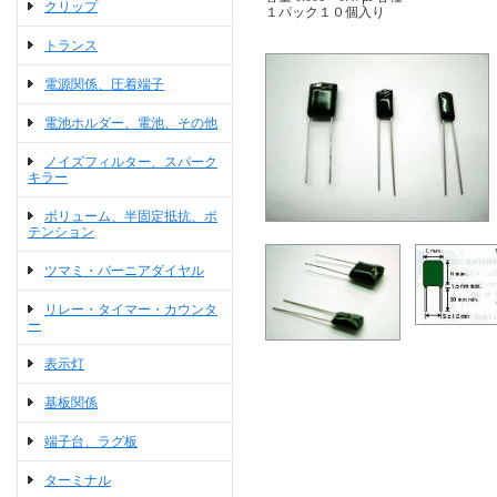
クリップ
１パック１０個入り
トランス
電源関係、圧着端子
電池ホルダー、電池、その他
ノイズフィルター、スパーク
キラー
ボリューム、半固定抵抗、ポ
テンション
ツマミ・バーニアダイヤル
リレー・タイマー・カウンタ
ー
表示灯
基板関係
端子台、ラグ板
ターミナル