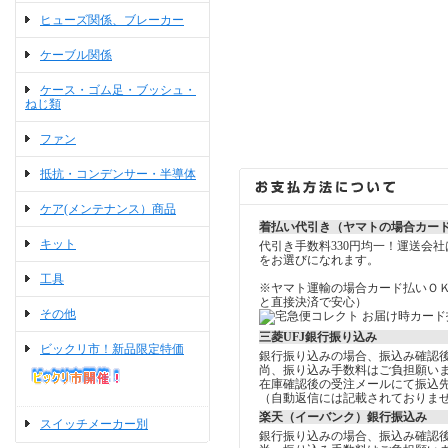
ヒューズ関係、ブレーカー
ケーブル関係
ケース・ゴム足・ブッシュ・
ねじ類
ファン
抵抗・コンデンサー・半導体
ケア(メンテナンス）商品
着払い代引き（ヤマトの場合カー
キット
代引き手数料330円均一！運送会
をお選びになれます。
工具
※ヤマト運輸の場合カード払いＯ
と直接決済で安心）
その他
三菱UFJ銀行振り込み
ビックリ市！新品限定特価
銀行振り込みの場合、振込み確認
尚、振り込み手数料はご負担願い
在庫確認後の受注メールにて振込
（自動返信には記載されておりま
楽天（イーバンク）銀行振込み
スイッチメーカー別
銀行振り込みの場合、振込み確認