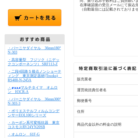
尚、振り込み手数料はご負担願い
在庫確認後の受注メールにて振込
（自動返信には記載されておりま
・バーニヤダイヤル 36mm180°
N-303
・高容量型 フジソク（ニデッ
クコンポーネンツ） SRF113-Z
・二段4回路５接点ノンショーテ
ィング 東京測定器材(Tosoku)
販売業者
RS400-N-245A
・
マルチタイマ オムロ
運営統括責任者名
ン H3CR-A
・バーニヤダイヤル 36mm300°
郵便番号
N-303-3
・ポリエステルフィルムコンデ
住所
ンサーEOL100シリーズ
・カーボン系可変抵抗器 東京
商品代金以外の料金の説明
コスモスRV24YN20SB
・オムロン 61F-G