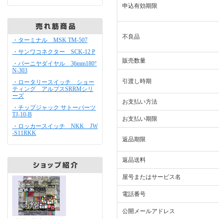
申込有効期限
不良品
・ターミナル MSK TM-507
・サンワコネクター SCK-12 P
販売数量
・バーニヤダイヤル 36mm180°
N-303
引渡し時期
・ロータリースイッチ ショー
ティング アルプスSRRMシリ
ーズ
お支払い方法
・チップジャック サトーパーツ
TJ-10-B
お支払い期限
・ロッカースイッチ NKK JW
-S11RKK
返品期限
返品送料
屋号またはサービス名
電話番号
公開メールアドレス