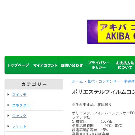
ホーム
抵抗・コンデンサー・半導体
＞
ポリエステルフィルムコン
スイッチ
※生産中止品、在庫限り
コネクター
ポリエステルフィルムコンデンサーEOL
ジャック
ファラド社
定格電圧 100Vdc
使用温度範囲 －40℃～85℃
ソケット
静電容量許容差 ±5%
容量 0.001～0.47μF各種