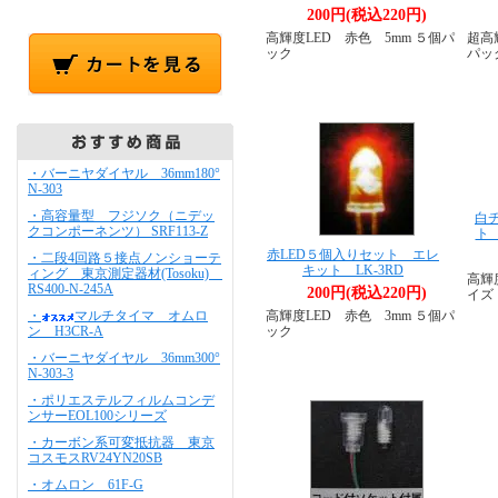
200円(税込220円)
高輝度LED 赤色 5mm ５個パ
超高
ック
パッ
・バーニヤダイヤル 36mm180°
N-303
・高容量型 フジソク（ニデッ
白
クコンポーネンツ） SRF113-Z
ト 
赤LED５個入りセット エレ
・二段4回路５接点ノンショーテ
キット LK-3RD
ィング 東京測定器材(Tosoku)
高輝
RS400-N-245A
200円(税込220円)
イズ
・
マルチタイマ オムロ
高輝度LED 赤色 3mm ５個パ
ン H3CR-A
ック
・バーニヤダイヤル 36mm300°
N-303-3
・ポリエステルフィルムコンデ
ンサーEOL100シリーズ
・カーボン系可変抵抗器 東京
コスモスRV24YN20SB
・オムロン 61F-G