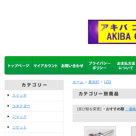
ホーム
表示灯
LED
＞
＞
スイッチ
コネクター
[並び順を変更]
・おすすめ順
・価格
ジャック
ソケット