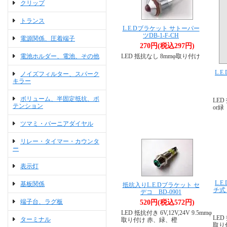
クリップ
トランス
L.E.Dブラケット サトーパー
ツDB-1-F-CH
電源関係、圧着端子
270円(税込297円)
電池ホルダー、電池、その他
LED 抵抗なし 8mmφ取り付け
L.
ノイズフィルター、スパーク
キラー
ボリューム、半固定抵抗、ポ
LE
テンション
or緑
ツマミ・バーニアダイヤル
リレー・タイマー・カウンタ
ー
表示灯
L.
基板関係
抵抗入りL.E.Dブラケット セ
チ式
デコ BD-0901
端子台、ラグ板
520円(税込572円)
LED 抵抗付き 6V,12V,24V 9.5mmφ
LE
ターミナル
取り付け 赤、緑、橙
取り