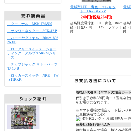
電球型LED 青色 エレキッ
電球
ト LK-8BL-12V
240円(税込264円)
超高輝度電球形LED 青色 8mm
超高
・ターミナル MSK TM-507
径（口金E-10） 12V ソケット
径（
・サンワコネクター SCK-12 P
付
付
・バーニヤダイヤル 36mm180°
N-303
・ロータリースイッチ ショー
ティング アルプスSRRMシリ
ーズ
・チップジャック サトーパーツ
TJ-10-B
・ロッカースイッチ NKK JW
-S11RKK
着払い代引き（ヤマトの場合カー
代引き手数料330円均一！運送会
をお選びになれます。
※ヤマト運輸の場合カード払いＯ
と直接決済で安心）
三菱UFJ銀行振り込み
銀行振り込みの場合、振込み確認