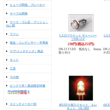
ヒューズ関係、ブレーカー
ケーブル関係
ケース・ゴム足・ブッシュ・
ねじ類
ファン
L.E.Dブラケット サトーパー
L.
ツDB-13-F
抵抗・コンデンサー・半導体
230円(税込253円)
DB-13-T LED 抵抗なし 6mmφ
DB-
ケア(メンテナンス）商品
取り付け
チ式
キット
工具
その他
ビックリ市！新品限定特価
スイッチメーカー別
赤LED５個入りセット エレ
白L
キット LK-5RD