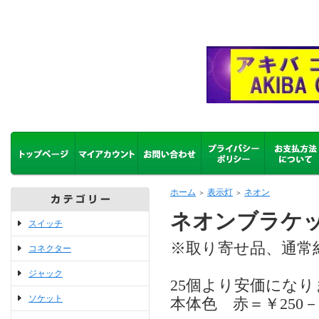
ホーム
表示灯
ネオン
＞
＞
ネオンブラケッ
スイッチ
※取り寄せ品、通常
コネクター
ジャック
25個より安価にな
ソケット
本体色 赤＝￥250－