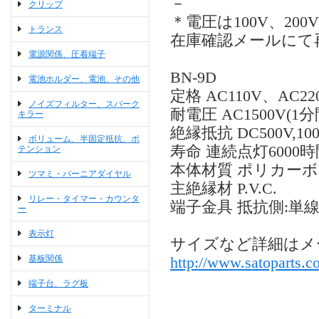
－
クリップ
＊電圧は100V、2
トランス
在庫確認メールにて
電源関係、圧着端子
BN-9D
電池ホルダー、電池、その他
定格 AC110V、AC22
ノイズフィルター、スパーク
耐電圧 AC1500V(1分
キラー
絶縁抵抗 DC500V,1
ボリューム、半固定抵抗、ポ
寿命 連続点灯6000
テンション
本体材質 ポリカー
ツマミ・バーニアダイヤル
主絶縁材 P.V.C.
リレー・タイマー・カウンタ
端子金具 抵抗側:単線φ
ー
表示灯
サイズなど詳細はメ
基板関係
http://www.satoparts.co
端子台、ラグ板
ターミナル