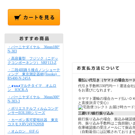
・バーニヤダイヤル 36mm180°
N-303
・高容量型 フジソク（ニデッ
クコンポーネンツ） SRF113-Z
・二段4回路５接点ノンショーテ
ィング 東京測定器材(Tosoku)
RS400-N-245A
着払い代引き（ヤマトの場合カー
・
マルチタイマ オムロ
代引き手数料330円均一！運送会
ン H3CR-A
をお選びになれます。
・バーニヤダイヤル 36mm300°
※ヤマト運輸の場合カード払いＯ
N-303-3
と直接決済で安心）
・ポリエステルフィルムコンデ
ンサーEOL100シリーズ
三菱UFJ銀行振り込み
銀行振り込みの場合、振込み確認
・カーボン系可変抵抗器 東京
尚、振り込み手数料はご負担願い
コスモスRV24YN20SB
在庫確認後の受注メールにて振込
・オムロン 61F-G
（自動返信には記載されておりま