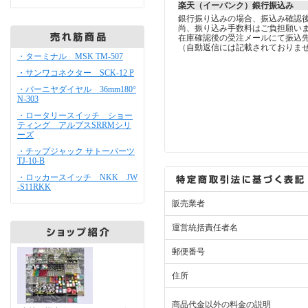
楽天（イーバンク）銀行振込み
銀行振り込みの場合、振込み確認
尚、振り込み手数料はご負担願い
在庫確認後の受注メールにて振込
（自動返信には記載されておりま
・ターミナル MSK TM-507
・サンワコネクター SCK-12 P
・バーニヤダイヤル 36mm180°
N-303
・ロータリースイッチ ショー
ティング アルプスSRRMシリ
ーズ
・チップジャック サトーパーツ
TJ-10-B
・ロッカースイッチ NKK JW
-S11RKK
販売業者
運営統括責任者名
郵便番号
住所
商品代金以外の料金の説明