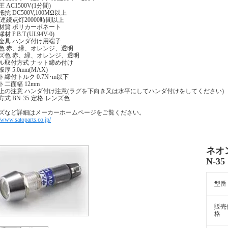
 AC1500V(1分間)
抗 DC500V,100MΩ以上
 連続点灯20000時間以上
材質 ポリカーボネート
 P.B.T.(UL94V-0)
金具 ハンダ付け用端子
色 赤、緑、オレンジ、透明
ズ色 赤、緑、オレンジ、透明
ル取付方式 ナット締め付け
厚 5.0mm(MAX)
ト締付トルク 0.7N･m以下
ト二面幅 12mm
上の注意 ハンダ付け注意(ラグを下向き又は水平にしてハンダ付けをしてください)
方式 BN-35-定格-レンズ色
ズなど詳細はメーカーホームページをご覧ください。
//www.satoparts.co.jp/
ネオ
N-35
型番
販売
格