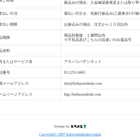
渡し時期
振込みの場合、入金確認後発送または取り寄
支払い方法
着払い代引き、先銀行振込み(三菱東京UFJ銀
支払い期限
お振込みの場合、注文から１０日以内
商品到着後、１週間以内
品期限
※不良品及びこちらの品違いのみ返品可
品送料
号またはサービス名
アキバコバデンネット
話番号
03-3251-0465
開メールアドレス
info@kobayasidenki.com
ームページアドレス
http://kobayasidenki.com
Copyright© 2007 kobayashidenkisyoukai