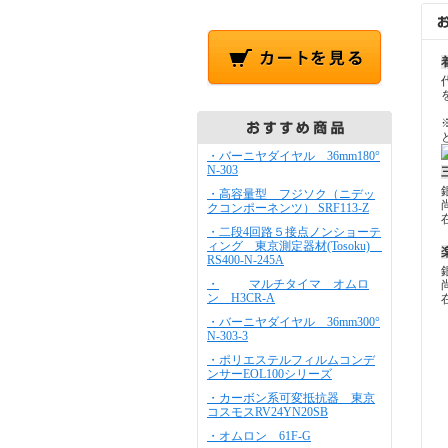
・バーニヤダイヤル 36mm180°
N-303
・高容量型 フジソク（ニデッ
クコンポーネンツ） SRF113-Z
・二段4回路５接点ノンショーテ
ィング 東京測定器材(Tosoku)
RS400-N-245A
・
マルチタイマ オムロ
ン H3CR-A
・バーニヤダイヤル 36mm300°
N-303-3
・ポリエステルフィルムコンデ
ンサーEOL100シリーズ
・カーボン系可変抵抗器 東京
コスモスRV24YN20SB
・オムロン 61F-G