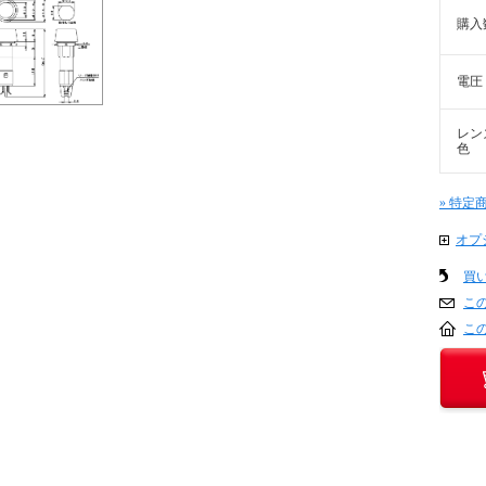
購入
電圧
レン
色
» 特定
オプ
買
こ
こ