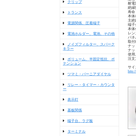
クリップ
耐電圧
絶縁抵
寿命
トランス
本体
主絶縁材
電源関係、圧着端子
端子
本体
レン
電池ホルダー、電池、その他
パネ
取付板
ノイズフィルター、スパーク
ナッ
キラー
ナッ
使用
注文
ボリューム、半固定抵抗、ポ
テンション
サイ
http:
ツマミ・バーニアダイヤル
リレー・タイマー・カウンタ
ー
表示灯
基板関係
端子台、ラグ板
ターミナル