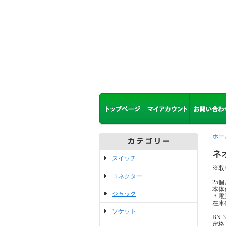
ホー
ネ
スイッチ
※取
コネクター
25
本体
ジャック
＊電
在庫
ソケット
BN-3
定格 