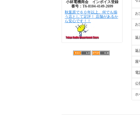
引
小林電機商会 インボイス登録
番号：T6-8104-4149-2699
秋葉原で６０年以上、何でも揃
お
う店として定評！ 店舗があるか
ら安心です！！
お
返
返
屋
電
公
ホ