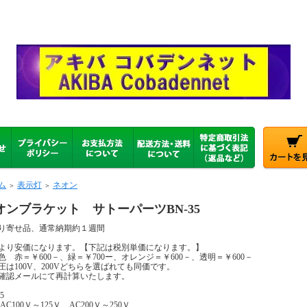
ム
表示灯
ネオン
＞
＞
オンブラケット サトーパーツBN-35
り寄せ品、通常納期約１週間
個より安価になります。【下記は税別単価になります。】
色 赤＝￥600－、緑＝￥700ー、オレンジ＝￥600－、透明＝￥600－
圧は100V、200Vどちらを選ばれても同価です。
確認メールにて再計算いたします。
5
AC100Ｖ～125Ｖ、AC200Ｖ～250Ｖ