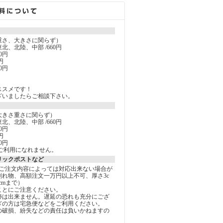
重さ、大きさに関らず）
北、北陸、中部 /660円
0円
円
0円
ススメです！
ざいましたらご相談下さい。
大きさ重さに関らず）
北、北陸、中部 /660円
0円
円
0円
ご利用になれません。
リックポストなど
しご注文内容によっては対応出来ない場合が
割れ物、高額注文一万円以上不可、厚さ3c
5cmまで）
ことにご注意ください。
跡は出来ません。遅延の恐れも充分にござ
ぎの方は宅急便などをご利用ください。
の破損、紛失などの責任は負いかねますの
。