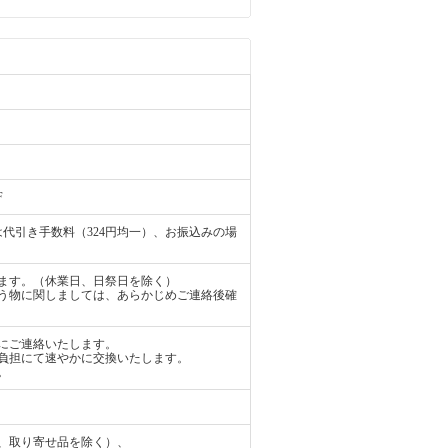
F
代引き手数料（324円均一）、お振込みの場
ます。（休業日、日祭日を除く）
う物に関しましては、あらかじめご連絡後確
にご連絡いたします。
負担にて速やかに交換いたします。
。
、取り寄せ品を除く）、