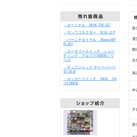
・ターミナル MSK TM-507
販
・サンワコネクター SCK-12 P
運
・バーニヤダイヤル 36mm180°
N-303
郵
・ロータリースイッチ ショー
ティング アルプスSRRMシリ
ーズ
住
・チップジャック サトーパーツ
TJ-10-B
商
・ロッカースイッチ NKK JW
-S11RKK
申
不
販