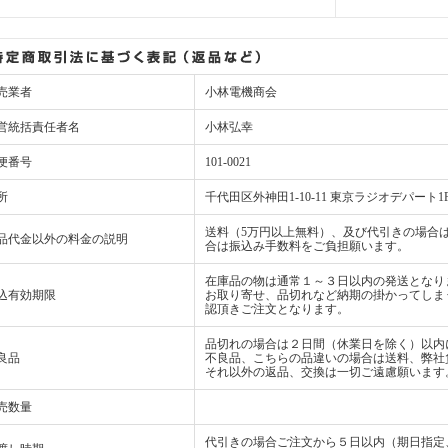
売業者
小林電機商会
営統括責任者名
小林弘幸
便番号
101-0021
所
千代田区外神田1-10-11 東京ラジオデパート1
送料（5万円以上無料）、及び代引きの場合は
品代金以外の料金の説明
合は振込み手数料をご負担願います。
在庫品の物は通常１～３日以内の発送となり
込有効期限
お取り寄せ、品切れなど納期の掛かってしま
認頂きご注文となります。
品切れの場合は２日間（休業日を除く）以内
良品
不良品、こちらの品違いの場合は送料、弊社
それ以外の返品、交換は一切ご遠慮願います
売数量
代引きの場合ご注文から５日以内（期日指定