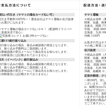
着払い代引き（ヤマトの場合カード払い可）
ヤマト運輸
代引き手数料330円均一！運送会社はヤマト運輸か佐川急便
※税込み送料（
をお選びになれます。
関東、信越、南東
北東北、関西 /77
※ヤマト運輸の場合カード払いＯＫ！（配達時ドライバー
中国、 四国 /880
と直接決済で安心）
北海道、九州 /99
沖縄 /1100円
三菱UFJ銀行振り込み
お急ぎの方はオ
銀行振り込みの場合、振込み確認後の発送となります。
その他ご希望ご
尚、振り込み手数料はご負担願います。
佐川急便
在庫確認後の受注メールにて振込先をお知らせします。
※税込み送料（
（自動返信には記載されておりません）
関東、信越、南東
楽天（イーバンク）銀行振込み
北東北、関西 /77
銀行振り込みの場合、振込み確認後の発送となります。
中国、 四国 /880
尚、振り込み手数料はご負担願います。
北海道、九州 /99
在庫確認後の受注メールにて振込先をお知らせします。
沖縄、各離島 ※
（自動返信には記載されておりません）
定形外郵便、ク
一律200円。但
ございます。（
m、縦横34cmx2
あわせて下記の
※期日指定、追
いますのでお急
※配送時の商品
でご了承下さい