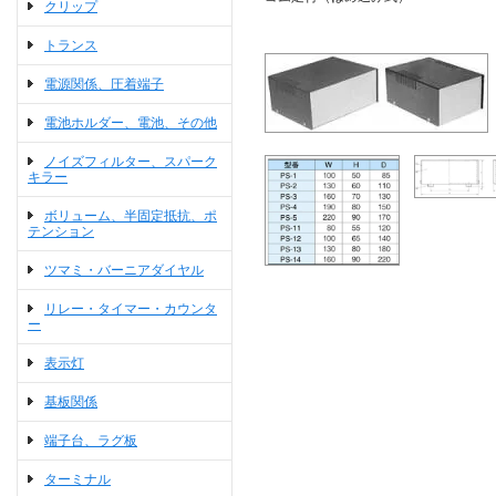
クリップ
トランス
電源関係、圧着端子
電池ホルダー、電池、その他
ノイズフィルター、スパーク
キラー
ボリューム、半固定抵抗、ポ
テンション
ツマミ・バーニアダイヤル
リレー・タイマー・カウンタ
ー
表示灯
基板関係
端子台、ラグ板
ターミナル