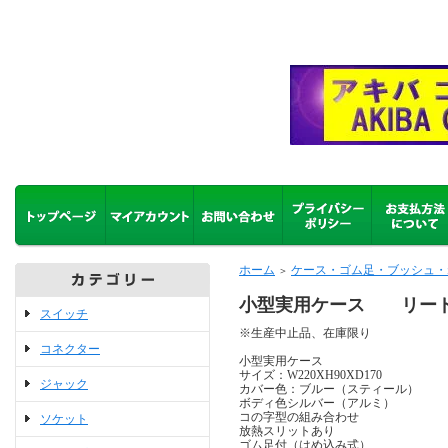
ホーム
ケース・ゴム足・ブッシュ・
＞
小型実用ケース リードP
スイッチ
※生産中止品、在庫限り
コネクター
小型実用ケース
サイズ：W220XH90XD170
ジャック
カバー色：ブルー（スティール）
ボディ色シルバー（アルミ）
コの字型の組み合わせ
ソケット
放熱スリットあり
ゴム足付（はめ込み式）