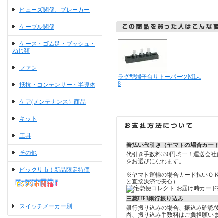
ヒューズ関係、ブレーカー
ケーブル関係
ケース・ゴム足・ブッシュ・
ねじ類
ファン
ラグ型端子台サトーパーツML-1
8
抵抗・コンデンサー・半導体
ケア(メンテナンス）商品
キット
工具
着払い代引き（ヤマトの場合カー
その他
代引き手数料330円均一！運送会
をお選びになれます。
ビックリ市！新品限定特価
※ヤマト運輸の場合カード払いＯ
と直接決済で安心）
三菱UFJ銀行振り込み
スイッチメーカー別
銀行振り込みの場合、振込み確認
尚、振り込み手数料はご負担願い