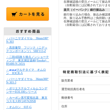
在庫確認後の受注メールにて振込
（自動返信には記載されておりま
楽天（イーバンク）銀行振込み
銀行振り込みの場合、振込み確認
尚、振り込み手数料はご負担願い
在庫確認後の受注メールにて振込
（自動返信には記載されておりま
・バーニヤダイヤル 36mm180°
N-303
・高容量型 フジソク（ニデッ
クコンポーネンツ） SRF113-Z
・二段4回路５接点ノンショーテ
ィング 東京測定器材(Tosoku)
RS400-N-245A
・
マルチタイマ オムロ
ン H3CR-A
・バーニヤダイヤル 36mm300°
販売業者
N-303-3
・ポリエステルフィルムコンデ
運営統括責任者名
ンサーEOL100シリーズ
・カーボン系可変抵抗器 東京
郵便番号
コスモスRV24YN20SB
住所
・オムロン 61F-G