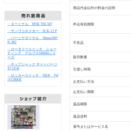
商品代金以外の料金の説明
・ターミナル MSK TM-507
申込有効期限
・サンワコネクター SCK-12 P
・バーニヤダイヤル 36mm180°
N-303
不良品
・ロータリースイッチ ショー
ティング アルプスSRRMシリ
販売数量
ーズ
・チップジャック サトーパーツ
TJ-10-B
引渡し時期
・ロッカースイッチ NKK JW
-S11RKK
お支払い方法
お支払い期限
返品期限
返品送料
屋号またはサービス名