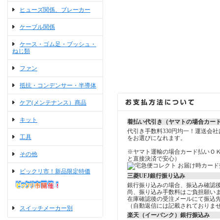
ヒューズ関係、ブレーカー
ケーブル関係
ケース・ゴム足・ブッシュ・
ねじ類
ファン
抵抗・コンデンサー・半導体
ケア(メンテナンス）商品
キット
着払い代引き（ヤマトの場合カー
代引き手数料330円均一！運送会
工具
をお選びになれます。
※ヤマト運輸の場合カード払いＯ
その他
と直接決済で安心）
ビックリ市！新品限定特価
三菱UFJ銀行振り込み
銀行振り込みの場合、振込み確認
尚、振り込み手数料はご負担願い
在庫確認後の受注メールにて振込
（自動返信には記載されておりま
スイッチメーカー別
楽天（イーバンク）銀行振込み