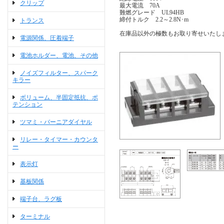
クリップ
最大電流 70A
難燃グレード UL94HB
締付トルク 2.2～2.8N･m
トランス
在庫品以外の極数もお取り寄せいたし
電源関係、圧着端子
電池ホルダー、電池、その他
ノイズフィルター、スパーク
キラー
ボリューム、半固定抵抗、ポ
テンション
ツマミ・バーニアダイヤル
リレー・タイマー・カウンタ
ー
表示灯
基板関係
端子台、ラグ板
ターミナル