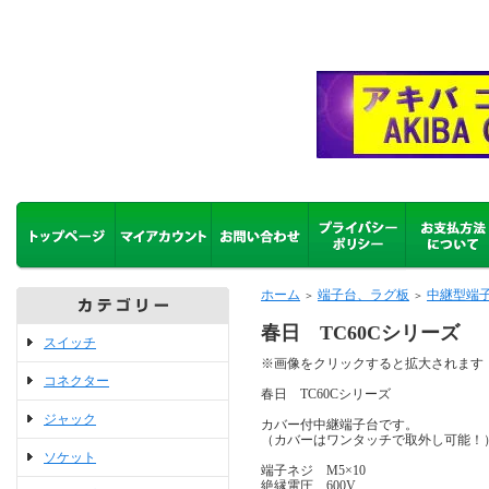
ホーム
端子台、ラグ板
中継型端
＞
＞
春日 TC60Cシリーズ
スイッチ
※画像をクリックすると拡大されます
コネクター
春日 TC60Cシリーズ
ジャック
カバー付中継端子台です。
（カバーはワンタッチで取外し可能
ソケット
端子ネジ M5×10
絶縁電圧 600V