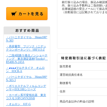
銀行振り込みの場合、振込み確認
尚、振り込み手数料はご負担願い
在庫確認後の受注メールにて振込
（自動返信には記載されておりま
・バーニヤダイヤル 36mm180°
N-303
・高容量型 フジソク（ニデッ
クコンポーネンツ） SRF113-Z
・二段4回路５接点ノンショーテ
ィング 東京測定器材(Tosoku)
RS400-N-245A
販売業者
・
マルチタイマ オムロ
ン H3CR-A
運営統括責任者名
・バーニヤダイヤル 36mm300°
N-303-3
郵便番号
・ポリエステルフィルムコンデ
ンサーEOL100シリーズ
住所
・カーボン系可変抵抗器 東京
コスモスRV24YN20SB
商品代金以外の料金の説明
・オムロン 61F-G