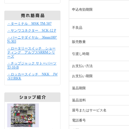
申込有効期限
・ターミナル MSK TM-507
不良品
・サンワコネクター SCK-12 P
・バーニヤダイヤル 36mm180°
N-303
販売数量
・ロータリースイッチ ショー
ティング アルプスSRRMシリ
引渡し時期
ーズ
・チップジャック サトーパーツ
お支払い方法
TJ-10-B
・ロッカースイッチ NKK JW
お支払い期限
-S11RKK
返品期限
返品送料
屋号またはサービス名
電話番号