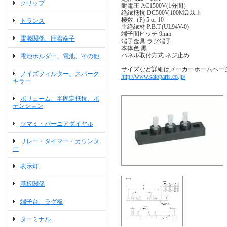
クリップ
耐電圧 AC1500V(1分間）
絶縁抵抗 DC500V,100MΩ以上
極数（P) 5 or 10
トランス
主絶縁材 P.B.T.(UL94V-0)
端子間ピッチ 9mm
電源関係、圧着端子
端子金具 ラグ端子
本体色 黒
パネル取付方式 ネジ止め
電池ホルダー、電池、その他
サイズなど詳細はメーカーホームペー
ノイズフィルター、スパーク
http://www.satoparts.co.jp/
キラー
ボリューム、半固定抵抗、ポ
テンション
ツマミ・バーニアダイヤル
リレー・タイマー・カウンタ
ー
表示灯
基板関係
端子台、ラグ板
ターミナル