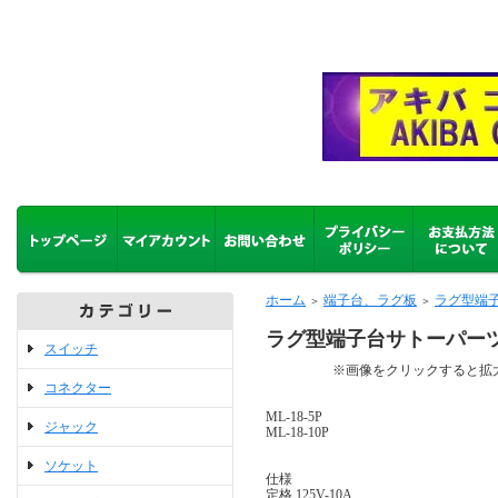
ホーム
端子台、ラグ板
ラグ型端
＞
＞
ラグ型端子台サトーパーツM
スイッチ
※画像をクリックすると拡大
コネクター
ML-18-5P
ジャック
ML-18-10P
ソケット
仕様
定格 125V-10A