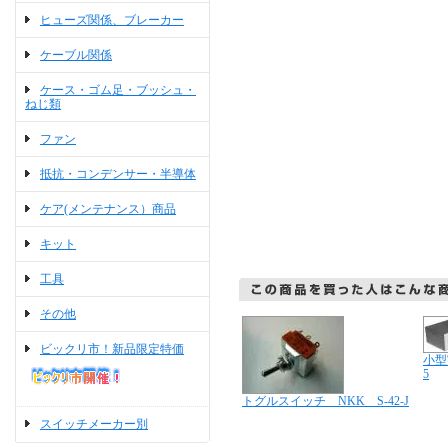
ヒューズ関係、ブレーカー
ケーブル関係
ケース・ゴム足・ブッシュ・
ねじ類
ファン
抵抗・コンデンサー・半導体
ケア(メンテナンス）商品
キット
工具
その他
ビックリ市！新品限定特価
小型
5
トグルスイッチ NKK S-42-J
スイッチメーカー別