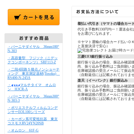
着払い代引き（ヤマトの場合カー
代引き手数料330円均一！運送会
をお選びになれます。
※ヤマト運輸の場合カード払いＯ
と直接決済で安心）
・バーニヤダイヤル 36mm180°
N-303
三菱UFJ銀行振り込み
・高容量型 フジソク（ニデッ
クコンポーネンツ） SRF113-Z
銀行振り込みの場合、振込み確認
尚、振り込み手数料はご負担願い
・二段4回路５接点ノンショーテ
在庫確認後の受注メールにて振込
ィング 東京測定器材(Tosoku)
（自動返信には記載されておりま
RS400-N-245A
楽天（イーバンク）銀行振込み
・
マルチタイマ オムロ
銀行振り込みの場合、振込み確認
ン H3CR-A
尚、振り込み手数料はご負担願い
在庫確認後の受注メールにて振込
・バーニヤダイヤル 36mm300°
（自動返信には記載されておりま
N-303-3
・ポリエステルフィルムコンデ
ンサーEOL100シリーズ
・カーボン系可変抵抗器 東京
コスモスRV24YN20SB
・オムロン 61F-G