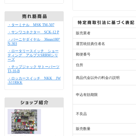
・ターミナル MSK TM-507
・サンワコネクター SCK-12 P
販売業者
・バーニヤダイヤル 36mm180°
N-303
運営統括責任者名
・ロータリースイッチ ショー
郵便番号
ティング アルプスSRRMシリ
ーズ
住所
・チップジャック サトーパーツ
TJ-10-B
商品代金以外の料金の説明
・ロッカースイッチ NKK JW
-S11RKK
申込有効期限
不良品
販売数量