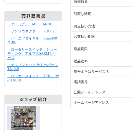
販売数量
引渡し時期
・ターミナル MSK TM-507
お支払い方法
・サンワコネクター SCK-12 P
お支払い期限
・バーニヤダイヤル 36mm180°
N-303
返品期限
・ロータリースイッチ ショー
ティング アルプスSRRMシリ
ーズ
返品送料
・チップジャック サトーパーツ
TJ-10-B
屋号またはサービス名
・ロッカースイッチ NKK JW
-S11RKK
電話番号
公開メールアドレス
ホームページアドレス