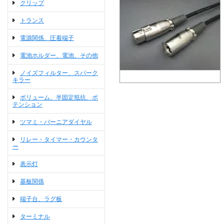
クリップ
トランス
電源関係、圧着端子
電池ホルダー、電池、その他
ノイズフィルター、スパーク
キラー
ボリューム、半固定抵抗、ポ
テンション
ツマミ・バーニアダイヤル
リレー・タイマー・カウンタ
ー
表示灯
基板関係
端子台、ラグ板
ターミナル