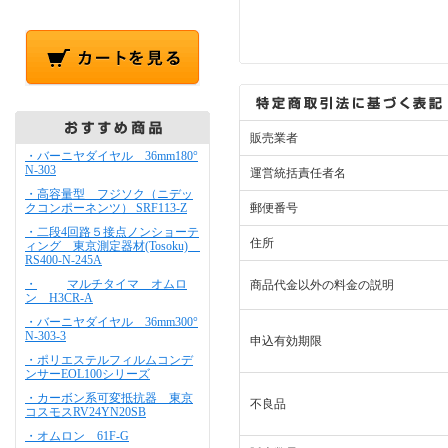
販売業者
・バーニヤダイヤル 36mm180°
N-303
運営統括責任者名
・高容量型 フジソク（ニデッ
クコンポーネンツ） SRF113-Z
郵便番号
・二段4回路５接点ノンショーテ
住所
ィング 東京測定器材(Tosoku)
RS400-N-245A
・
マルチタイマ オムロ
商品代金以外の料金の説明
ン H3CR-A
・バーニヤダイヤル 36mm300°
N-303-3
申込有効期限
・ポリエステルフィルムコンデ
ンサーEOL100シリーズ
・カーボン系可変抵抗器 東京
不良品
コスモスRV24YN20SB
・オムロン 61F-G