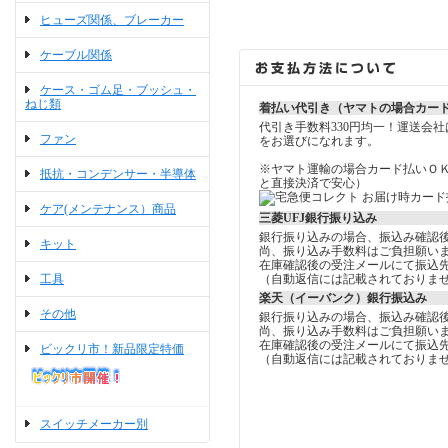
ヒューズ関係、ブレーカー
ケーブル関係
ケース・ゴム足・ブッシュ・
ねじ類
着払い代引き（ヤマトの場合カー
代引き手数料330円均一！運送会
ファン
をお選びになれます。
※ヤマト運輸の場合カード払いＯ
抵抗・コンデンサー・半導体
と直接決済で安心）
ケア(メンテナンス）商品
三菱UFJ銀行振り込み
銀行振り込みの場合、振込み確認
キット
尚、振り込み手数料はご負担願い
在庫確認後の受注メールにて振込
工具
（自動返信には記載されておりま
楽天（イーバンク）銀行振込み
その他
銀行振り込みの場合、振込み確認
尚、振り込み手数料はご負担願い
在庫確認後の受注メールにて振込
ビックリ市！新品限定特価
（自動返信には記載されておりま
スイッチメーカー別