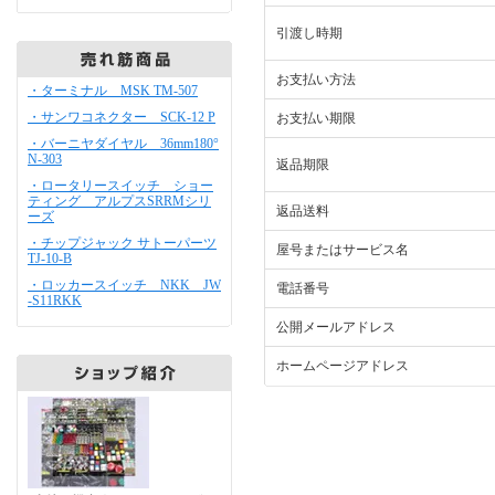
引渡し時期
お支払い方法
・ターミナル MSK TM-507
・サンワコネクター SCK-12 P
お支払い期限
・バーニヤダイヤル 36mm180°
N-303
返品期限
・ロータリースイッチ ショー
ティング アルプスSRRMシリ
返品送料
ーズ
・チップジャック サトーパーツ
屋号またはサービス名
TJ-10-B
・ロッカースイッチ NKK JW
電話番号
-S11RKK
公開メールアドレス
ホームページアドレス