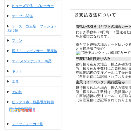
ヒューズ関係、ブレーカー
ケーブル関係
ケース・ゴム足・ブッシュ・
着払い代引き（ヤマトの場合カー
ねじ類
代引き手数料330円均一！運送会
をお選びになれます。
ファン
※ヤマト運輸の場合カード払いＯ
と直接決済で安心）
抵抗・コンデンサー・半導体
三菱UFJ銀行振り込み
ケア(メンテナンス）商品
銀行振り込みの場合、振込み確認
尚、振り込み手数料はご負担願い
キット
在庫確認後の受注メールにて振込
（自動返信には記載されておりま
工具
楽天（イーバンク）銀行振込み
銀行振り込みの場合、振込み確認
その他
尚、振り込み手数料はご負担願い
在庫確認後の受注メールにて振込
（自動返信には記載されておりま
ビックリ市！新品限定特価
スイッチメーカー別