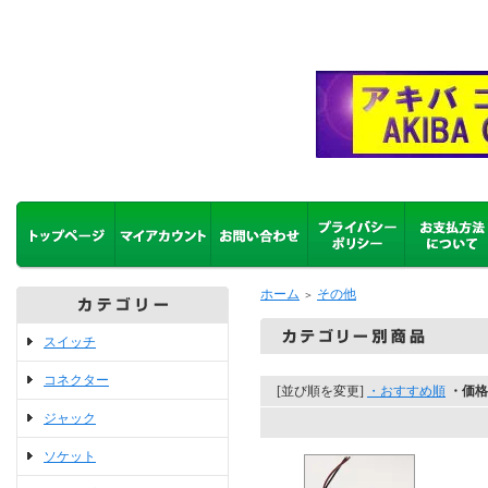
ホーム
その他
＞
スイッチ
コネクター
[並び順を変更]
・おすすめ順
・価格
ジャック
ソケット