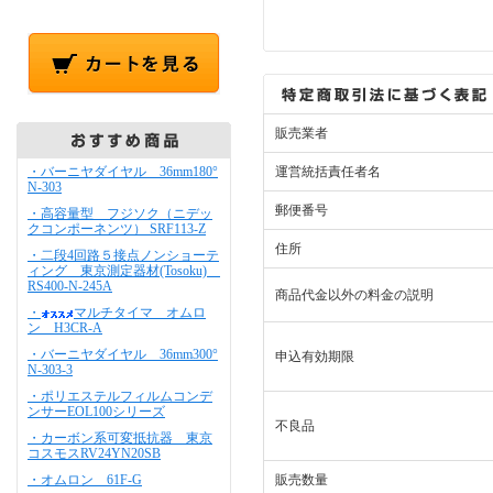
販売業者
・バーニヤダイヤル 36mm180°
運営統括責任者名
N-303
郵便番号
・高容量型 フジソク（ニデッ
クコンポーネンツ） SRF113-Z
住所
・二段4回路５接点ノンショーテ
ィング 東京測定器材(Tosoku)
RS400-N-245A
商品代金以外の料金の説明
・
マルチタイマ オムロ
ン H3CR-A
・バーニヤダイヤル 36mm300°
申込有効期限
N-303-3
・ポリエステルフィルムコンデ
ンサーEOL100シリーズ
不良品
・カーボン系可変抵抗器 東京
コスモスRV24YN20SB
・オムロン 61F-G
販売数量