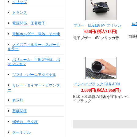
クリップ
トランス
電源関係、圧着端子
放
ブザー EB2126 6V フリッカ
650円(税込715円)
電池ホルダー、電池、その他
放熱
電子ブザー 6V フリッカ音
ノイズフィルター、スパーク
キラー
ボリューム、半固定抵抗、ポ
テンション
ツマミ・バーニアダイヤル
インペイブラック BLK-L301
リレー・タイマー・カウンタ
ー
3,600円(税込3,960円)
BLK-300 基盤の秘密を守るインペ
表示灯
イブラック
基板関係
端子台、ラグ板
ターミナル