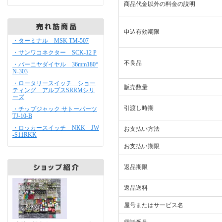
商品代金以外の料金の説明
申込有効期限
・ターミナル MSK TM-507
・サンワコネクター SCK-12 P
不良品
・バーニヤダイヤル 36mm180°
N-303
・ロータリースイッチ ショー
販売数量
ティング アルプスSRRMシリ
ーズ
引渡し時期
・チップジャック サトーパーツ
TJ-10-B
・ロッカースイッチ NKK JW
お支払い方法
-S11RKK
お支払い期限
返品期限
返品送料
屋号またはサービス名