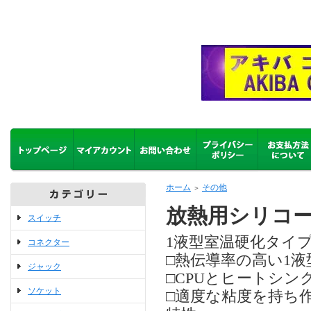
ホーム
その他
＞
放熱用シリコーン
スイッチ
1液型室温硬化タイ
コネクター
□熱伝導率の高い1
ジャック
□CPUとヒートシ
ソケット
□適度な粘度を持ち