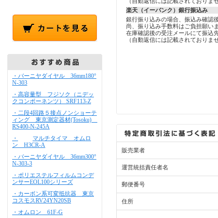
（自動返信には記載されておりま
楽天（イーバンク）銀行振込み
銀行振り込みの場合、振込み確認
尚、振り込み手数料はご負担願い
在庫確認後の受注メールにて振込
（自動返信には記載されておりま
・バーニヤダイヤル 36mm180°
N-303
・高容量型 フジソク（ニデッ
クコンポーネンツ） SRF113-Z
・二段4回路５接点ノンショーテ
ィング 東京測定器材(Tosoku)
RS400-N-245A
・
マルチタイマ オムロ
ン H3CR-A
販売業者
・バーニヤダイヤル 36mm300°
N-303-3
運営統括責任者名
・ポリエステルフィルムコンデ
ンサーEOL100シリーズ
郵便番号
・カーボン系可変抵抗器 東京
コスモスRV24YN20SB
住所
・オムロン 61F-G