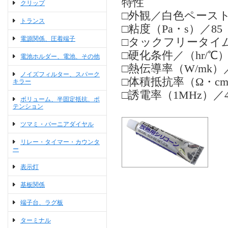
特性
クリップ
□外観／白色ペース
トランス
□粘度（Pa・s）／85
電源関係、圧着端子
□タックフリータイム
□硬化条件／（hr/℃）72
電池ホルダー、電池、その他
□熱伝導率（W/mk）／
ノイズフィルター、スパーク
□体積抵抗率（Ω・cm）
キラー
□誘電率（1MHz）／4
ボリューム、半固定抵抗、ポ
テンション
ツマミ・バーニアダイヤル
リレー・タイマー・カウンタ
ー
表示灯
基板関係
端子台、ラグ板
ターミナル