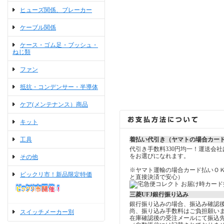
ヒューズ関係、ブレーカー
ケーブル関係
ケース・ゴム足・ブッシュ・
ねじ類
ファン
抵抗・コンデンサー・半導体
ケア(メンテナンス）商品
キット
工具
着払い代引き（ヤマトの場合カー
代引き手数料330円均一！運送会
をお選びになれます。
その他
※ヤマト運輸の場合カード払いＯ
ビックリ市！新品限定特価
と直接決済で安心）
三菱UFJ銀行振り込み
銀行振り込みの場合、振込み確認
尚、振り込み手数料はご負担願い
スイッチメーカー別
在庫確認後の受注メールにて振込