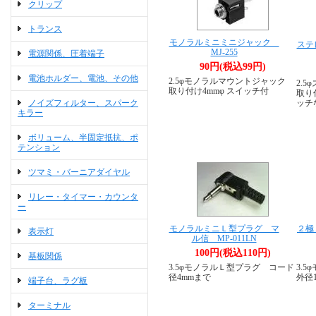
クリップ
トランス
モノラルミニミニジャック
ステ
MJ-255
電源関係、圧着端子
90円(税込99円)
電池ホルダー、電池、その他
2.5φモノラルマウントジャック
2.
取り付け4mmφ スイッチ付
取り付
ノイズフィルター、スパーク
ッチ
キラー
ボリューム、半固定抵抗、ポ
テンション
ツマミ・バーニアダイヤル
リレー・タイマー・カウンタ
ー
モノラルミニＬ型プラグ マ
２極
表示灯
ル信 MP-011LN
100円(税込110円)
基板関係
3.5φモノラルＬ型プラグ コード
3.
径4mmまで
外径
端子台、ラグ板
ターミナル