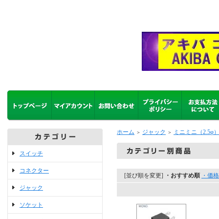
ホーム
ジャック
ミニミニ（2.5φ）
＞
＞
スイッチ
コネクター
[並び順を変更]
・おすすめ順
・価格
ジャック
ソケット