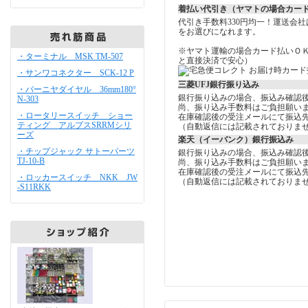
着払い代引き（ヤマトの場合カー
代引き手数料330円均一！運送会
をお選びになれます。
※ヤマト運輸の場合カード払いＯ
・ターミナル MSK TM-507
と直接決済で安心）
・サンワコネクター SCK-12 P
三菱UFJ銀行振り込み
・バーニヤダイヤル 36mm180°
銀行振り込みの場合、振込み確認
N-303
尚、振り込み手数料はご負担願い
・ロータリースイッチ ショー
在庫確認後の受注メールにて振込
ティング アルプスSRRMシリ
（自動返信には記載されておりま
ーズ
楽天（イーバンク）銀行振込み
・チップジャック サトーパーツ
銀行振り込みの場合、振込み確認
TJ-10-B
尚、振り込み手数料はご負担願い
在庫確認後の受注メールにて振込
・ロッカースイッチ NKK JW
（自動返信には記載されておりま
-S11RKK