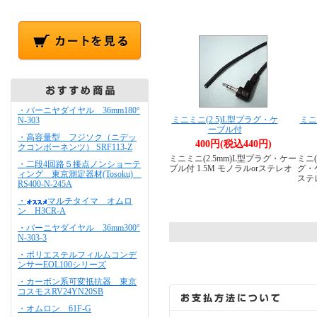
・バーニヤダイヤル 36mm180°
ミニミニ(2.5)L型プラグ・ケ
ミニ
N-303
ーブル付
・高容量型 フジソク（ニデッ
400円(税込440円)
クコンポーネンツ） SRF113-Z
ミニミニ(2.5mm)L型プラグ・ケー
ミニ
・二段4回路５接点ノンショーテ
ブル付 1.5M モノラルorステレオ
グ・ケ
ィング 東京測定器材(Tosoku)
ステ
RS400-N-245A
・
マルチタイマ オムロ
ン H3CR-A
・バーニヤダイヤル 36mm300°
N-303-3
・ポリエステルフィルムコンデ
ンサーEOL100シリーズ
・カーボン系可変抵抗器 東京
コスモスRV24YN20SB
・オムロン 61F-G