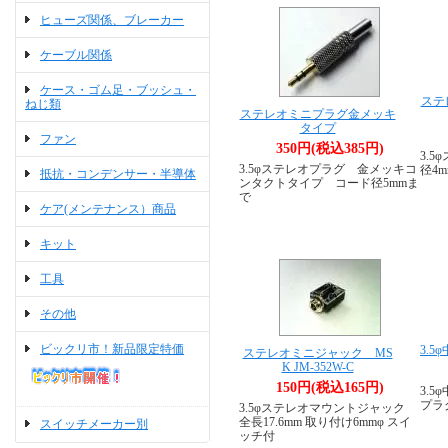
ヒューズ関係、ブレーカー
ケーブル関係
ケース・ゴム足・ブッシュ・
ステ
ねじ類
ステレオミニプラグ金メッキ
タイプ
ファン
350円(税込385円)
3.
3.5φステレオプラグ 金メッキコ
径4
抵抗・コンデンサー・半導体
ンタクトタイプ コード径5mmま
で
ケア(メンテナンス）商品
キット
工具
その他
ビックリ市！新品限定特価
3.5
ステレオミニジャック MS
K JM-352W-C
150円(税込165円)
3.5
プラ
3.5φステレオマウントジャック
全長17.6mm 取り付け6mmφ スイ
スイッチメーカー別
ッチ付