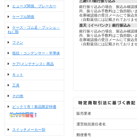
三菱UFJ銀行振り込み
ヒューズ関係、ブレーカー
銀行振り込みの場合、振込み確認
尚、振り込み手数料はご負担願い
在庫確認後の受注メールにて振込
ケーブル関係
（自動返信には記載されておりま
楽天（イーバンク）銀行振込み
ケース・ゴム足・ブッシュ・
銀行振り込みの場合、振込み確認
ねじ類
尚、振り込み手数料はご負担願い
在庫確認後の受注メールにて振込
ファン
（自動返信には記載されておりま
抵抗・コンデンサー・半導体
ケア(メンテナンス）商品
キット
工具
その他
ビックリ市！新品限定特価
販売業者
運営統括責任者名
スイッチメーカー別
郵便番号