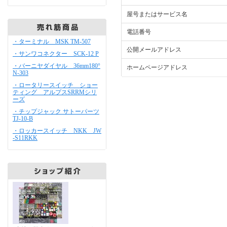
屋号またはサービス名
電話番号
・ターミナル MSK TM-507
公開メールアドレス
・サンワコネクター SCK-12 P
・バーニヤダイヤル 36mm180°
ホームページアドレス
N-303
・ロータリースイッチ ショー
ティング アルプスSRRMシリ
ーズ
・チップジャック サトーパーツ
TJ-10-B
・ロッカースイッチ NKK JW
-S11RKK