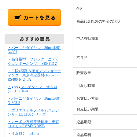
住所
商品代金以外の料金の説明
申込有効期限
・バーニヤダイヤル 36mm180°
N-303
不良品
・高容量型 フジソク（ニデッ
クコンポーネンツ） SRF113-Z
・二段4回路５接点ノンショーテ
販売数量
ィング 東京測定器材(Tosoku)
RS400-N-245A
引渡し時期
・
マルチタイマ オムロ
ン H3CR-A
・バーニヤダイヤル 36mm300°
お支払い方法
N-303-3
お支払い期限
・ポリエステルフィルムコンデ
ンサーEOL100シリーズ
・カーボン系可変抵抗器 東京
返品期限
コスモスRV24YN20SB
・オムロン 61F-G
返品送料