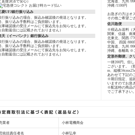
と直接決済で安心）
北海道、九州 /99
沖縄 /1100円
三菱UFJ銀行振り込み
お急ぎの方はオ
銀行振り込みの場合、振込み確認後の発送となります。
その他ご希望ご
尚、振り込み手数料はご負担願います。
佐川急便
在庫確認後の受注メールにて振込先をお知らせします。
※税込み送料（
（自動返信には記載されておりません）
関東、信越、南東
楽天（イーバンク）銀行振込み
北東北、関西 /77
銀行振り込みの場合、振込み確認後の発送となります。
中国、 四国 /880
尚、振り込み手数料はご負担願います。
北海道、九州 /99
在庫確認後の受注メールにて振込先をお知らせします。
沖縄、各離島 ※
（自動返信には記載されておりません）
定形外郵便、ク
一律200円。但
ございます。（
m、縦横34cmx2
あわせて下記の
※期日指定、追
いますのでお急
※配送時の商品
でご了承下さい
売業者
小林電機商会
営統括責任者名
小林弘幸