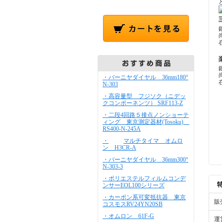
・バーニヤダイヤル 36mm180°
N-303
・高容量型 フジソク（ニデッ
クコンポーネンツ） SRF113-Z
・二段4回路５接点ノンショーテ
ィング 東京測定器材(Tosoku)
RS400-N-245A
・
マルチタイマ オムロ
ン H3CR-A
・バーニヤダイヤル 36mm300°
N-303-3
・ポリエステルフィルムコンデ
ンサーEOL100シリーズ
・カーボン系可変抵抗器 東京
販
コスモスRV24YN20SB
・オムロン 61F-G
運