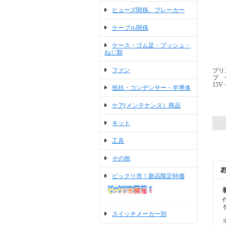
ヒューズ関係、ブレーカー
ケーブル関係
ケース・ゴム足・ブッシュ・
ねじ類
ファン
プリ
プ 一
15
抵抗・コンデンサー・半導体
ケア(メンテナンス）商品
キット
工具
その他
ビックリ市！新品限定特価
スイッチメーカー別