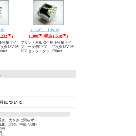
83
トヨズミ HP-185
,232円)
1,380円(税込1,518円)
小容量タイ
プリント基板取付用小容量タイ
側18V-0V-
プ 一次側100V 二次側18V-0V-
0mA
18V センタータップ50mA
す。
重さ、大きさに関らず）
北、北陸、中部 /660円
0円
円