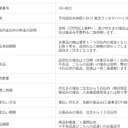
便番号
101-0021
所
千代田区外神田1-10-11 東京ラジオデパート1
送料（5万円以上無料）、及び代引きの場合は
品代金以外の料金の説明
合は振込み手数料をご負担願います。
在庫品の物は通常１～３日以内の発送となり
込有効期限
お取り寄せ、品切れなど納期の掛かってしま
認頂きご注文となります。
品切れの場合は２日間（休業日を除く）以内
良品
不良品、こちらの品違いの場合は送料、弊社
それ以外の返品、交換は一切ご遠慮願います
売数量
代引きの場合ご注文から５日以内（期日指定
渡し時期
振込みの場合、入金確認後発送または取り寄
支払い方法
着払い代引き、先銀行振込み(三菱東京UFJ銀
支払い期限
お振込みの場合、注文から１０日以内
商品到着後、１週間以内
品期限
※不良品及びこちらの品違いのみ返品可