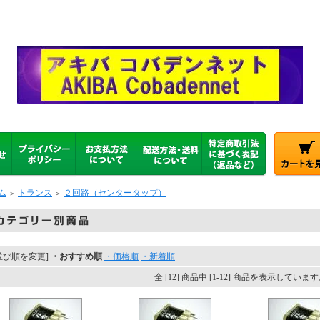
ム
トランス
２回路（センタータップ）
＞
＞
並び順を変更]
・おすすめ順
・価格順
・新着順
全 [12] 商品中 [1-12] 商品を表示していま