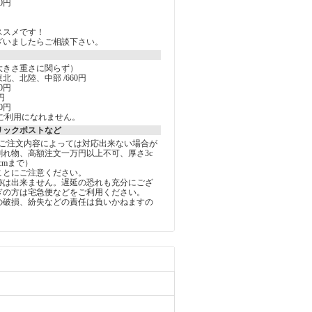
0円
ススメです！
ざいましたらご相談下さい。
大きさ重さに関らず）
北、北陸、中部 /660円
0円
円
0円
ご利用になれません。
リックポストなど
しご注文内容によっては対応出来ない場合が
割れ物、高額注文一万円以上不可、厚さ3c
5cmまで）
ことにご注意ください。
跡は出来ません。遅延の恐れも充分にござ
ぎの方は宅急便などをご利用ください。
の破損、紛失などの責任は負いかねますの
。