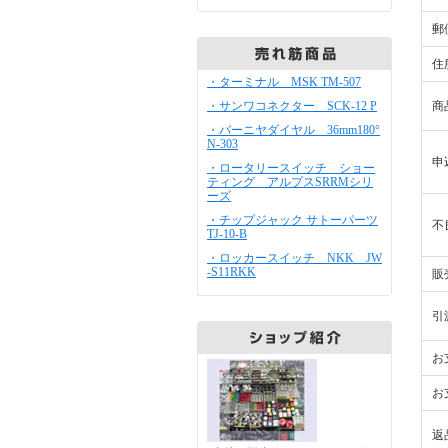
郵
住
・ターミナル MSK TM-507
・サンワコネクター SCK-12 P
商
・バーニヤダイヤル 36mm180°
N-303
申
・ロータリースイッチ ショー
ティング アルプスSRRMシリ
ーズ
・チップジャック サトーパーツ
不
TJ-10-B
・ロッカースイッチ NKK JW
-S11RKK
販
引
お
お
返