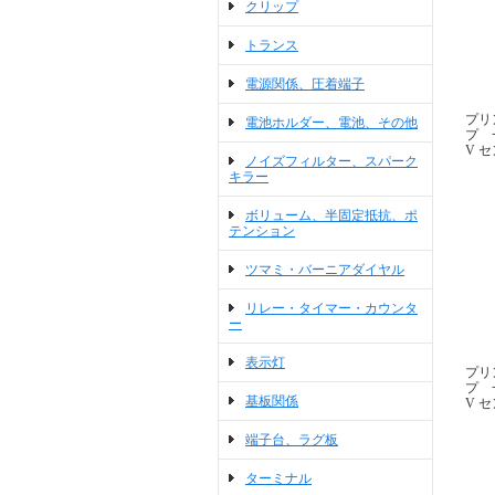
クリップ
トランス
電源関係、圧着端子
プリ
電池ホルダー、電池、その他
プ 一
V セ
ノイズフィルター、スパーク
キラー
ボリューム、半固定抵抗、ポ
テンション
ツマミ・バーニアダイヤル
リレー・タイマー・カウンタ
ー
表示灯
プリ
プ 一
基板関係
V 
端子台、ラグ板
ターミナル