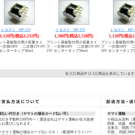
トヨズミ HP-153
トヨズミ HP-155
トヨズミ HP-1
1,120円(税込1,232円)
1,380円(税込1,518円)
1,120円(税込1
ント基板取付用小容量タイ
プリント基板取付用小容量タイ
プリント基板取付用
次側100V 二次側15V-0V-
プ 一次側100V 二次側15V-0V-
プ 一次側100V 二次
V センタータップ30mA
15V センタータップ50mA
18V センタータップ3
全 [12] 商品中 [1-12] 商品を表示していま
着払い代引き（ヤマトの場合カード払い可）
ヤマト運輸
代引き手数料330円均一！運送会社はヤマト運輸か佐川急便
※税込み送料（
をお選びになれます。
関東、信越、南東
北東北、関西 /77
※ヤマト運輸の場合カード払いＯＫ！（配達時ドライバー
中国、 四国 /880