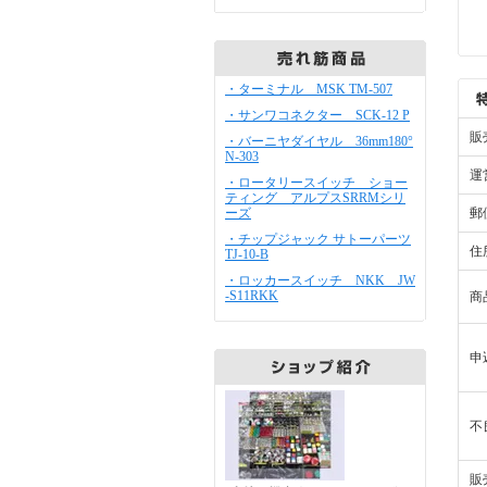
・ターミナル MSK TM-507
・サンワコネクター SCK-12 P
販
・バーニヤダイヤル 36mm180°
N-303
運
・ロータリースイッチ ショー
ティング アルプスSRRMシリ
ーズ
郵
・チップジャック サトーパーツ
住
TJ-10-B
・ロッカースイッチ NKK JW
-S11RKK
商
申
不
販