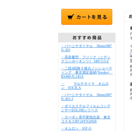
・バーニヤダイヤル 36mm180°
N-303
・高容量型 フジソク（ニデッ
クコンポーネンツ） SRF113-Z
・二段4回路５接点ノンショーテ
ィング 東京測定器材(Tosoku)
RS400-N-245A
・
マルチタイマ オムロ
ン H3CR-A
・バーニヤダイヤル 36mm300°
N-303-3
・ポリエステルフィルムコンデ
ンサーEOL100シリーズ
・カーボン系可変抵抗器 東京
コスモスRV24YN20SB
・オムロン 61F-G