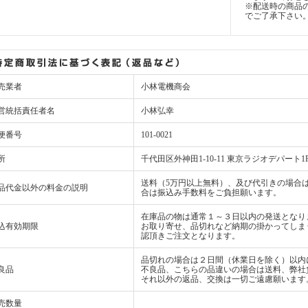
※配送時の商品
でご了承下さい
売業者
小林電機商会
営統括責任者名
小林弘幸
便番号
101-0021
所
千代田区外神田1-10-11 東京ラジオデパート1
送料（5万円以上無料）、及び代引きの場合は
品代金以外の料金の説明
合は振込み手数料をご負担願います。
在庫品の物は通常１～３日以内の発送となり
込有効期限
お取り寄せ、品切れなど納期の掛かってしま
認頂きご注文となります。
品切れの場合は２日間（休業日を除く）以内
良品
不良品、こちらの品違いの場合は送料、弊社
それ以外の返品、交換は一切ご遠慮願います
売数量