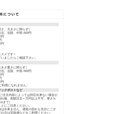
重さ、大きさに関らず）
北、北陸、中部 /660円
0円
円
0円
ススメです！
ざいましたらご相談下さい。
大きさ重さに関らず）
北、北陸、中部 /660円
0円
円
0円
ご利用になれません。
リックポストなど
しご注文内容によっては対応出来ない場合が
割れ物、高額注文一万円以上不可、厚さ3c
5cmまで）
ことにご注意ください。
跡は出来ません。遅延の恐れも充分にござ
ぎの方は宅急便などをご利用ください。