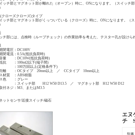
ッチ部とマグネット部が離れた（オープン）時に、ONになります。（スイッチ部
）
C(クローズクローズ)タイプ
ッチ部とマグネット部がくっついている（クローズ）時に、ONになります。（ス
）
長
ッチ部には、点検時（ループチェック）の作業効率を考えた、テスター孔が設けら
様
開閉電圧：DC100V
開閉電流：0.5A(抵抗負荷時)
容量 ：DC10W(抵抗負荷時)
抵抗 ：100mΩ以下(端子間)
 ：100万回以上(定格条件下)
距離 ：OCタイプ 20mm以上 ／ CCタイプ 10mm以上
ス材質 ：ABS樹脂
ス色 ：グレー
 ：スイッチ部 H12 W50 D13.5 ／ マグネット部 H12 W50 D12
取付ネジ：M3、またはM3.5
ネットセンサ/近接スイッチ/磁石
エヌ
チ S
型番