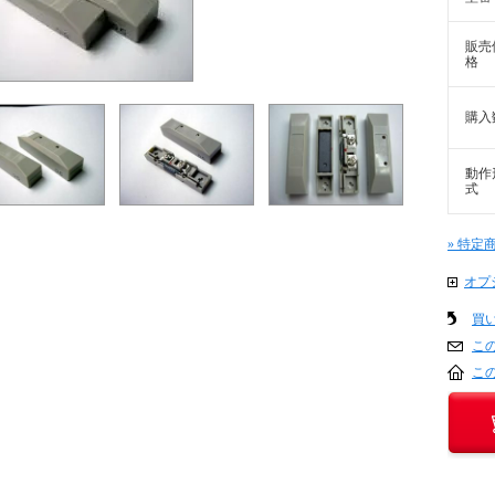
販売
格
購入
動作
式
» 特定
オプ
買
こ
こ