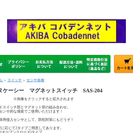
ム
スイッチ
センサ各種
＞
＞
ヌケーシー マグネットスイッチ SAS-204
画像をクリックすると拡大されます
ドスイッチ部とマグネット部の組み合わせ。
センサ的な感覚でご使用いただけます！
扉用侵入センサとして、防犯対策にもどうぞ！
要に応じて2タイプご用意してあります。
C(オープンクローズ)タイプ