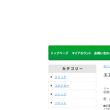
ホー
エ
スイッチ
※
コネクター
リー
近接
ジャック
窓、
ソケット
■必
＊O