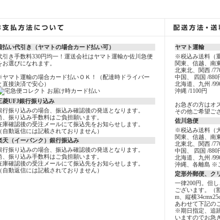
着払い代引き（ヤマトの場合カード払い可）
ヤマト運輸
代引き手数料330円均一！運送会社はヤマト運輸か佐川急便
※税込み送料（
をお選びになれます。
関東、信越、南東
北東北、関西 /77
※ヤマト運輸の場合カード払いＯＫ！（配達時ドライバー
中国、 四国 /880
と直接決済で安心）
北海道、九州 /99
沖縄 /1100円
三菱UFJ銀行振り込み
お急ぎの方はオ
銀行振り込みの場合、振込み確認後の発送となります。
その他ご希望ご
尚、振り込み手数料はご負担願います。
佐川急便
在庫確認後の受注メールにて振込先をお知らせします。
※税込み送料（
（自動返信には記載されておりません）
関東、信越、南東
楽天（イーバンク）銀行振込み
北東北、関西 /77
銀行振り込みの場合、振込み確認後の発送となります。
中国、 四国 /880
尚、振り込み手数料はご負担願います。
北海道、九州 /99
在庫確認後の受注メールにて振込先をお知らせします。
沖縄、各離島 ※
（自動返信には記載されておりません）
定形外郵便、ク
一律200円。但
ございます。（
m、縦横34cmx2
あわせて下記の
※期日指定、追
いますのでお急