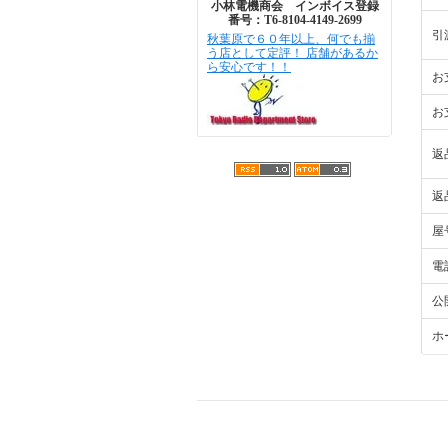
小林電機商会 インボイス登録
番号：T6-8104-4149-2699
引
秋葉原で６０年以上、何でも揃
う店として定評！ 店舗があるか
ら安心です！！
お
お
返
返
屋
電
公
ホ