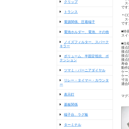
クリップ
スイ
です
トランス
＊C
スイ
電源関係、圧着端子
です
■特
電池ホルダー、電池、その他
スイ
ノイズフィルター、スパーク
■仕
キラー
接点
接点
接点
ボリューム、半固定抵抗、ポ
接点
テンション
寿命
動作
ツマミ・バーニアダイヤル
ケー
ケー
寸法
リレー・タイマー・カウンタ
適合
ー
表示灯
マグ
基板関係
端子台、ラグ板
ターミナル