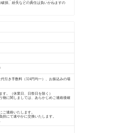
の破損、紛失などの責任は負いかねますの
。
F
代引き手数料（324円均一）、お振込みの場
ます。（休業日、日祭日を除く）
う物に関しましては、あらかじめご連絡後確
にご連絡いたします。
負担にて速やかに交換いたします。
。