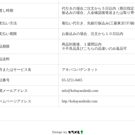
代引きの場合ご注文から５日以内（期日指定
渡し時期
振込みの場合、入金確認後発送または取り寄
支払い方法
着払い代引き、先銀行振込み(三菱東京UFJ銀
支払い期限
お振込みの場合、注文から１０日以内
商品到着後、１週間以内
品期限
※不良品及びこちらの品違いのみ返品可
品送料
号またはサービス名
アキバコバデンネット
話番号
03-3251-0465
開メールアドレス
info@kobayasidenki.com
ームページアドレス
http://kobayasidenki.com