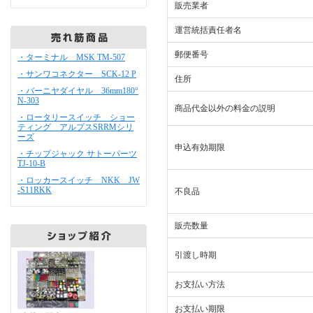
販売業者
運営統括責任者名
郵便番号
・ターミナル MSK TM-507
・サンワコネクター SCK-12 P
住所
・バーニヤダイヤル 36mm180°
N-303
商品代金以外の料金の説明
・ロータリースイッチ ショー
ティング アルプスSRRMシリ
ーズ
申込有効期限
・チップジャック サトーパーツ
TJ-10-B
・ロッカースイッチ NKK JW
-S11RKK
不良品
販売数量
引渡し時期
お支払い方法
お支払い期限