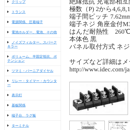
絶縁抵抗 充電部相互
クリップ
極数（P) 2から4,6,8,1
トランス
端子間ピッチ 7.62m
電源関係、圧着端子
端子ネジ 角座金付M
はんだ耐熱性 260℃
電池ホルダー、電池、その他
本体色 黒
ノイズフィルター、スパーク
パネル取付方式 ネ
キラー
ボリューム、半固定抵抗、ポ
サイズなど詳細はメ
テンション
http://www.idec.com/ja
ツマミ・バーニアダイヤル
リレー・タイマー・カウンタ
ー
表示灯
基板関係
端子台、ラグ板
ターミナル