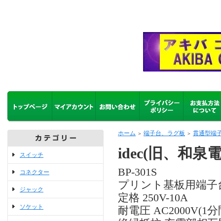
ホーム
端子台、ラグ板
貫通型端
＞
＞
idec(旧、和泉電気
スイッチ
BP-301S
コネクター
プリント基板用端子
ジャック
定格 250V-10A
ソケット
耐電圧 AC2000V(1