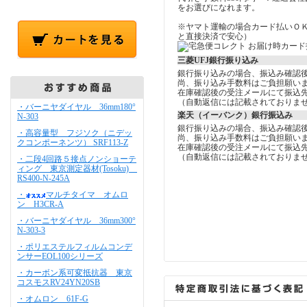
をお選びになれます。
※ヤマト運輸の場合カード払いＯ
と直接決済で安心）
三菱UFJ銀行振り込み
銀行振り込みの場合、振込み確認
尚、振り込み手数料はご負担願い
在庫確認後の受注メールにて振込
（自動返信には記載されておりま
・バーニヤダイヤル 36mm180°
楽天（イーバンク）銀行振込み
N-303
銀行振り込みの場合、振込み確認
・高容量型 フジソク（ニデッ
尚、振り込み手数料はご負担願い
クコンポーネンツ） SRF113-Z
在庫確認後の受注メールにて振込
（自動返信には記載されておりま
・二段4回路５接点ノンショーテ
ィング 東京測定器材(Tosoku)
RS400-N-245A
・
マルチタイマ オムロ
ン H3CR-A
・バーニヤダイヤル 36mm300°
N-303-3
・ポリエステルフィルムコンデ
ンサーEOL100シリーズ
・カーボン系可変抵抗器 東京
コスモスRV24YN20SB
・オムロン 61F-G