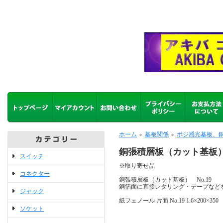
ホーム
基板関係
ポジ感光基板、
＞
＞
銅張積層板（カット基板） 
スイッチ
※取り寄せ品
コネクター
銅張積層板（カット基板） No.19
銅箔面に直接レタリング・テープなど
ジャック
紙フェノール 片面 No.19 1.6×200×350
ソケット