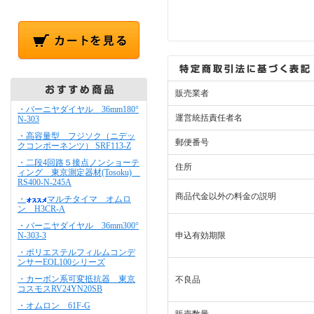
販売業者
・バーニヤダイヤル 36mm180°
運営統括責任者名
N-303
・高容量型 フジソク（ニデッ
郵便番号
クコンポーネンツ） SRF113-Z
・二段4回路５接点ノンショーテ
住所
ィング 東京測定器材(Tosoku)
RS400-N-245A
商品代金以外の料金の説明
・
マルチタイマ オムロ
ン H3CR-A
・バーニヤダイヤル 36mm300°
N-303-3
申込有効期限
・ポリエステルフィルムコンデ
ンサーEOL100シリーズ
・カーボン系可変抵抗器 東京
不良品
コスモスRV24YN20SB
・オムロン 61F-G