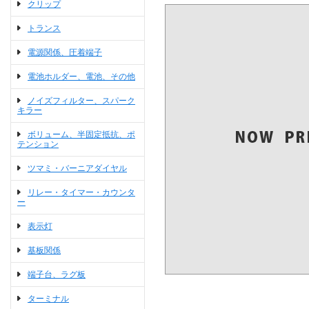
クリップ
トランス
電源関係、圧着端子
電池ホルダー、電池、その他
ノイズフィルター、スパーク
キラー
ボリューム、半固定抵抗、ポ
テンション
ツマミ・バーニアダイヤル
リレー・タイマー・カウンタ
ー
表示灯
基板関係
端子台、ラグ板
ターミナル