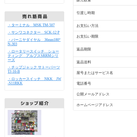
販売数量
引渡し時期
・ターミナル MSK TM-507
お支払い方法
・サンワコネクター SCK-12 P
お支払い期限
・バーニヤダイヤル 36mm180°
N-303
返品期限
・ロータリースイッチ ショー
ティング アルプスSRRMシリ
ーズ
返品送料
・チップジャック サトーパーツ
TJ-10-B
屋号またはサービス名
・ロッカースイッチ NKK JW
-S11RKK
電話番号
公開メールアドレス
ホームページアドレス