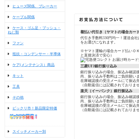
ヒューズ関係、ブレーカー
ケーブル関係
ケース・ゴム足・ブッシュ・
着払い代引き（ヤマトの場合カー
ねじ類
代引き手数料330円均一！運送会
をお選びになれます。
ファン
※ヤマト運輸の場合カード払いＯ
抵抗・コンデンサー・半導体
と直接決済で安心）
ケア(メンテナンス）商品
三菱UFJ銀行振り込み
銀行振り込みの場合、振込み確認
キット
尚、振り込み手数料はご負担願い
在庫確認後の受注メールにて振込
（自動返信には記載されておりま
工具
楽天（イーバンク）銀行振込み
銀行振り込みの場合、振込み確認
その他
尚、振り込み手数料はご負担願い
在庫確認後の受注メールにて振込
ビックリ市！新品限定特価
（自動返信には記載されておりま
スイッチメーカー別