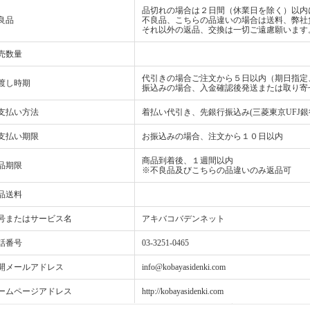
品切れの場合は２日間（休業日を除く）以内
良品
不良品、こちらの品違いの場合は送料、弊社
それ以外の返品、交換は一切ご遠慮願います
売数量
代引きの場合ご注文から５日以内（期日指定
渡し時期
振込みの場合、入金確認後発送または取り寄
支払い方法
着払い代引き、先銀行振込み(三菱東京UFJ銀
支払い期限
お振込みの場合、注文から１０日以内
商品到着後、１週間以内
品期限
※不良品及びこちらの品違いのみ返品可
品送料
号またはサービス名
アキバコバデンネット
話番号
03-3251-0465
開メールアドレス
info@kobayasidenki.com
ームページアドレス
http://kobayasidenki.com