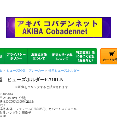
ム
ヒューズ関係、ブレーカー
横型ヒューズホルダー
＞
＞
型 ヒューズホルダーF-7101-N
画像をクリックすると拡大されます
250V-10A
 AC1500V(1分間)
抗 DC500V,100MΩ以上
P) 1
縁材 本体：フェノール(UL94V-0)、カバー：スチロール
金具 ハンダ付け用端子
色 黒