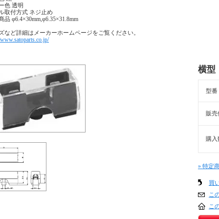
ー色 透明
ル取付方式 ネジ止め
品 φ6.4×30mm,φ6.35×31.8mm
ズなど詳細はメーカーホームページをご覧ください。
//www.satoparts.co.jp/
横型 
型番
販売
購入
» 特定
買
こ
こ