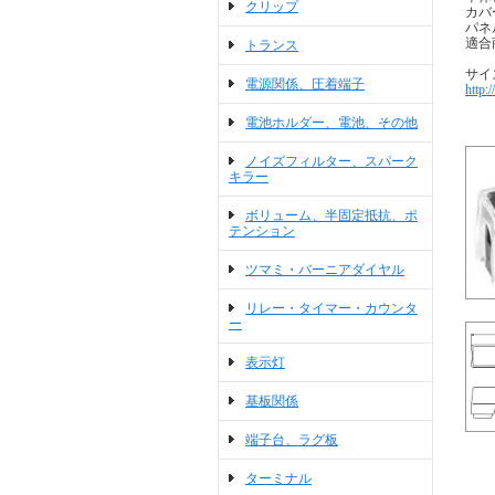
クリップ
カバ
パネ
適合商
トランス
サイ
電源関係、圧着端子
http:
電池ホルダー、電池、その他
ノイズフィルター、スパーク
キラー
ボリューム、半固定抵抗、ポ
テンション
ツマミ・バーニアダイヤル
リレー・タイマー・カウンタ
ー
表示灯
基板関係
端子台、ラグ板
ターミナル