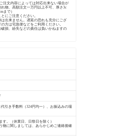
しご注文内容によっては対応出来ない場合が
割れ物、高額注文一万円以上不可、厚さ3c
5cmまで）
ことにご注意ください。
跡は出来ません。遅延の恐れも充分にござ
ぎの方は宅急便などをご利用ください。
の破損、紛失などの責任は負いかねますの
。
F
代引き手数料（324円均一）、お振込みの場
ます。（休業日、日祭日を除く）
う物に関しましては、あらかじめご連絡後確