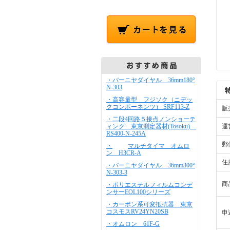
・バーニヤダイヤル 36mm180°
N-303
・高容量型 フジソク（ニデッ
クコンポーネンツ） SRF113-Z
販
・二段4回路５接点ノンショーテ
ィング 東京測定器材(Tosoku)
運
RS400-N-245A
郵
・
マルチタイマ オムロ
ン H3CR-A
住
・バーニヤダイヤル 36mm300°
N-303-3
商
・ポリエステルフィルムコンデ
ンサーEOL100シリーズ
・カーボン系可変抵抗器 東京
コスモスRV24YN20SB
申
・オムロン 61F-G