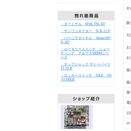
不
販
・ターミナル MSK TM-507
・サンワコネクター SCK-12 P
引
・バーニヤダイヤル 36mm180°
N-303
お
・ロータリースイッチ ショー
ティング アルプスSRRMシリ
ーズ
お
・チップジャック サトーパーツ
TJ-10-B
返
・ロッカースイッチ NKK JW
-S11RKK
返
屋
電
公
ホ