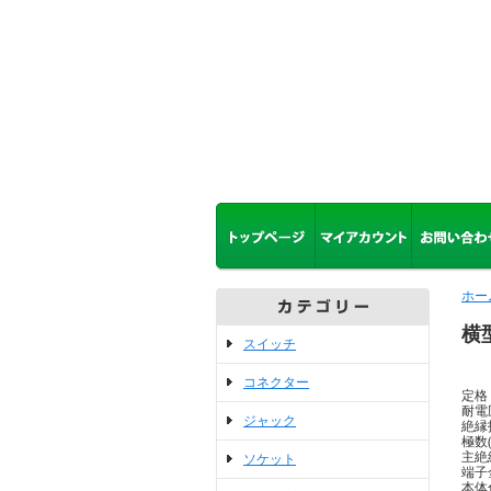
ホー
横
スイッチ
※
コネクター
定格 
耐電圧
ジャック
絶縁抵
極数(
主絶
ソケット
端子
本体