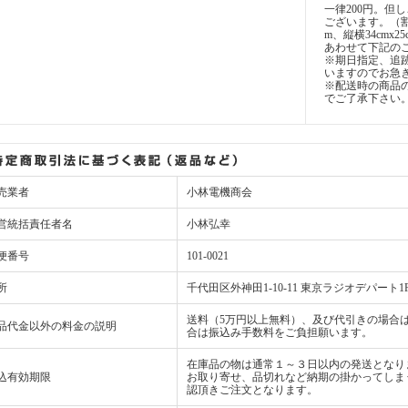
一律200円。但
ございます。（
m、縦横34cmx2
あわせて下記の
※期日指定、追
いますのでお急
※配送時の商品
でご了承下さい
売業者
小林電機商会
営統括責任者名
小林弘幸
便番号
101-0021
所
千代田区外神田1-10-11 東京ラジオデパート1
送料（5万円以上無料）、及び代引きの場合は
品代金以外の料金の説明
合は振込み手数料をご負担願います。
在庫品の物は通常１～３日以内の発送となり
込有効期限
お取り寄せ、品切れなど納期の掛かってしま
認頂きご注文となります。