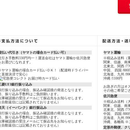
着払い代引き（ヤマトの場合カード払い可）
ヤマト運輸
代引き手数料330円均一！運送会社はヤマト運輸か佐川急便
※税込み送料（
をお選びになれます。
関東、信越、南東
北東北、関西 /77
※ヤマト運輸の場合カード払いＯＫ！（配達時ドライバー
中国、 四国 /880
と直接決済で安心）
北海道、九州 /99
沖縄 /1100円
三菱UFJ銀行振り込み
お急ぎの方はオ
銀行振り込みの場合、振込み確認後の発送となります。
その他ご希望ご
尚、振り込み手数料はご負担願います。
佐川急便
在庫確認後の受注メールにて振込先をお知らせします。
※税込み送料（
（自動返信には記載されておりません）
関東、信越、南東
楽天（イーバンク）銀行振込み
北東北、関西 /77
銀行振り込みの場合、振込み確認後の発送となります。
中国、 四国 /880
尚、振り込み手数料はご負担願います。
北海道、九州 /99
在庫確認後の受注メールにて振込先をお知らせします。
沖縄、各離島 ※
（自動返信には記載されておりません）
定形外郵便、ク