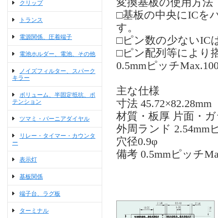
変換基板の使用方法
クリップ
□基板の中央にIC
トランス
す。
電源関係、圧着端子
□ピン数の少ないI
□ピン配列等により
電池ホルダー、電池、その他
0.5mmピッチMax.1
ノイズフィルター、スパーク
キラー
主な仕様
ボリューム、半固定抵抗、ポ
寸法 45.72×82.28mm
テンション
材質・板厚 片面・ガラ
ツマミ・バーニアダイヤル
外周ランド 2.54mm
リレー・タイマー・カウンタ
穴径0.9φ
ー
備考 0.5mmピッチM
表示灯
基板関係
端子台、ラグ板
ターミナル