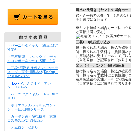
着払い代引き（ヤマトの場合カー
代引き手数料330円均一！運送会
をお選びになれます。
※ヤマト運輸の場合カード払いＯ
と直接決済で安心）
三菱UFJ銀行振り込み
・バーニヤダイヤル 36mm180°
銀行振り込みの場合、振込み確認
N-303
尚、振り込み手数料はご負担願い
在庫確認後の受注メールにて振込
・高容量型 フジソク（ニデッ
（自動返信には記載されておりま
クコンポーネンツ） SRF113-Z
楽天（イーバンク）銀行振込み
・二段4回路５接点ノンショーテ
銀行振り込みの場合、振込み確認
ィング 東京測定器材(Tosoku)
尚、振り込み手数料はご負担願い
RS400-N-245A
在庫確認後の受注メールにて振込
・
マルチタイマ オムロ
（自動返信には記載されておりま
ン H3CR-A
・バーニヤダイヤル 36mm300°
N-303-3
・ポリエステルフィルムコンデ
ンサーEOL100シリーズ
・カーボン系可変抵抗器 東京
コスモスRV24YN20SB
・オムロン 61F-G