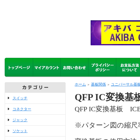
ホーム
基板関係
ユニバーサル基
＞
＞
QFP IC変換基
スイッチ
QFP IC変換基板 ICB
コネクター
ジャック
※パターン図の縮尺
ソケット