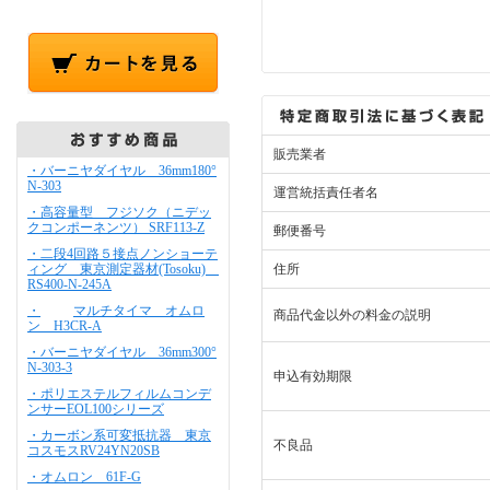
販売業者
・バーニヤダイヤル 36mm180°
N-303
運営統括責任者名
・高容量型 フジソク（ニデッ
クコンポーネンツ） SRF113-Z
郵便番号
・二段4回路５接点ノンショーテ
ィング 東京測定器材(Tosoku)
住所
RS400-N-245A
・
マルチタイマ オムロ
商品代金以外の料金の説明
ン H3CR-A
・バーニヤダイヤル 36mm300°
N-303-3
申込有効期限
・ポリエステルフィルムコンデ
ンサーEOL100シリーズ
・カーボン系可変抵抗器 東京
不良品
コスモスRV24YN20SB
・オムロン 61F-G