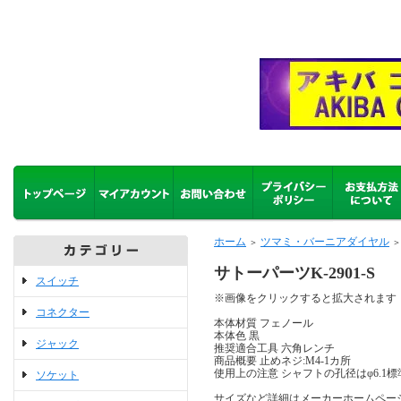
ホーム
ツマミ・バーニアダイヤル
＞
＞
サトーパーツK-2901-S
スイッチ
※画像をクリックすると拡大されます
コネクター
本体材質 フェノール
本体色 黒
ジャック
推奨適合工具 六角レンチ
商品概要 止めネジ:M4-1カ所
使用上の注意 シャフトの孔径はφ6.1
ソケット
サイズなど詳細はメーカーホームペー