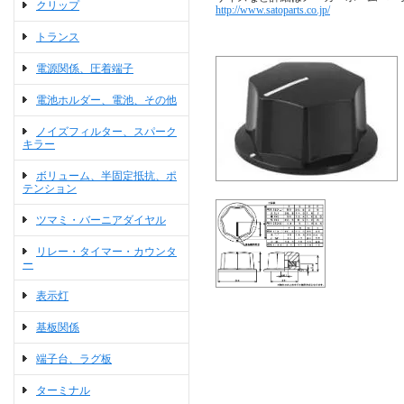
クリップ
http://www.satoparts.co.jp/
トランス
電源関係、圧着端子
電池ホルダー、電池、その他
ノイズフィルター、スパーク
キラー
ボリューム、半固定抵抗、ポ
テンション
ツマミ・バーニアダイヤル
リレー・タイマー・カウンタ
ー
表示灯
基板関係
端子台、ラグ板
ターミナル