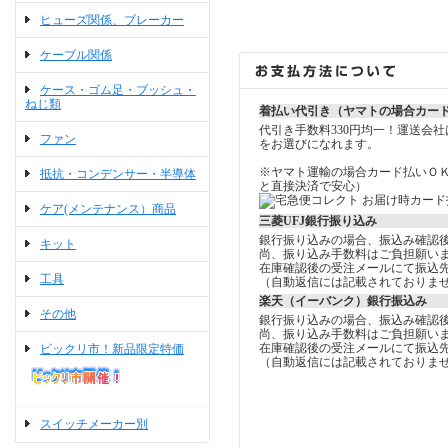
ヒューズ関係、ブレーカー
ケーブル関係
ケース・ゴム足・ブッシュ・
ねじ類
着払い代引き（ヤマトの場合カー
代引き手数料330円均一！運送会
ファン
をお選びになれます。
※ヤマト運輸の場合カード払いＯ
抵抗・コンデンサー・半導体
と直接決済で安心）
ケア(メンテナンス）商品
三菱UFJ銀行振り込み
銀行振り込みの場合、振込み確認
キット
尚、振り込み手数料はご負担願い
在庫確認後の受注メールにて振込
工具
（自動返信には記載されておりま
楽天（イーバンク）銀行振込み
その他
銀行振り込みの場合、振込み確認
尚、振り込み手数料はご負担願い
在庫確認後の受注メールにて振込
ビックリ市！新品限定特価
（自動返信には記載されておりま
スイッチメーカー別