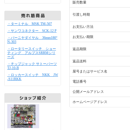
販売数量
引渡し時期
・ターミナル MSK TM-507
お支払い方法
・サンワコネクター SCK-12 P
お支払い期限
・バーニヤダイヤル 36mm180°
N-303
・ロータリースイッチ ショー
返品期限
ティング アルプスSRRMシリ
ーズ
返品送料
・チップジャック サトーパーツ
TJ-10-B
屋号またはサービス名
・ロッカースイッチ NKK JW
-S11RKK
電話番号
公開メールアドレス
ホームページアドレス