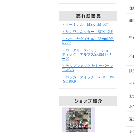
住
商
・ターミナル MSK TM-507
・サンワコネクター SCK-12 P
申
・バーニヤダイヤル 36mm180°
N-303
・ロータリースイッチ ショー
ティング アルプスSRRMシリ
不
ーズ
・チップジャック サトーパーツ
TJ-10-B
販
・ロッカースイッチ NKK JW
-S11RKK
引
お
お
返
返