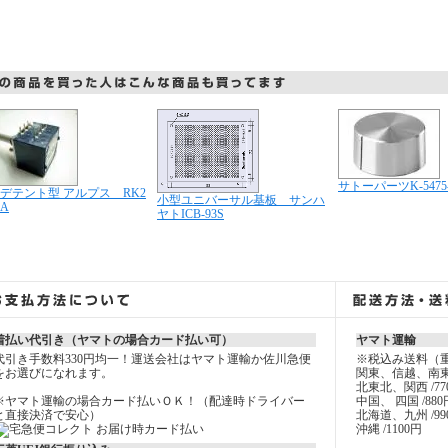
サトーパーツK-5475
デテント型 アルプス RK2
小型ユニバーサル基板 サンハ
2A
ヤトICB-93S
着払い代引き（ヤマトの場合カード払い可）
ヤマト運輸
代引き手数料330円均一！運送会社はヤマト運輸か佐川急便
※税込み送料（
をお選びになれます。
関東、信越、南東
北東北、関西 /77
※ヤマト運輸の場合カード払いＯＫ！（配達時ドライバー
中国、 四国 /880
と直接決済で安心）
北海道、九州 /99
沖縄 /1100円