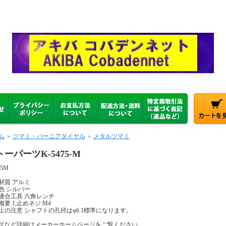
ム
ツマミ・バーニアダイヤル
メタルツマミ
＞
＞
ーパーツK-5475-M
75M
材質 アルミ
色 シルバー
適合工具 六角レンチ
概要 1,止めネジ:M4
上の注意 シャフトの孔径はφ6.1標準になります。
ズなど詳細はメーカーホームページをご覧ください。