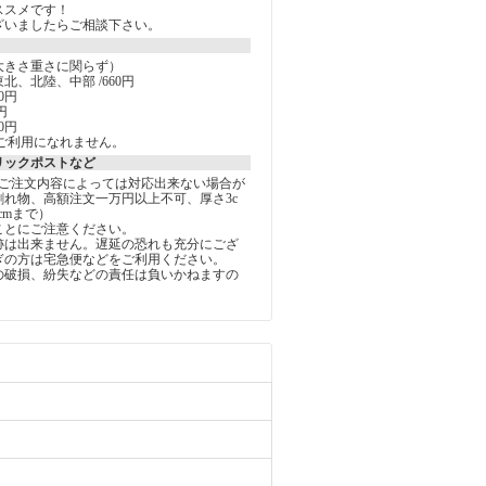
ススメです！
ざいましたらご相談下さい。
大きさ重さに関らず）
北、北陸、中部 /660円
0円
円
0円
ご利用になれません。
リックポストなど
しご注文内容によっては対応出来ない場合が
割れ物、高額注文一万円以上不可、厚さ3c
5cmまで）
ことにご注意ください。
跡は出来ません。遅延の恐れも充分にござ
ぎの方は宅急便などをご利用ください。
の破損、紛失などの責任は負いかねますの
。