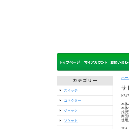
ホー
サト
スイッチ
K54
コネクター
本体
本体
ジャック
推奨
商品
使用
ソケット
サイ