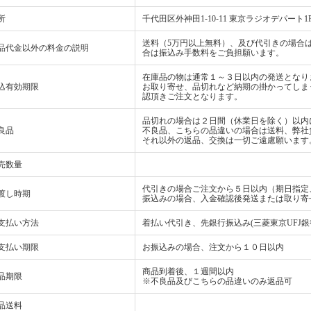
所
千代田区外神田1-10-11 東京ラジオデパート1
送料（5万円以上無料）、及び代引きの場合は
品代金以外の料金の説明
合は振込み手数料をご負担願います。
在庫品の物は通常１～３日以内の発送となり
込有効期限
お取り寄せ、品切れなど納期の掛かってしま
認頂きご注文となります。
品切れの場合は２日間（休業日を除く）以内
良品
不良品、こちらの品違いの場合は送料、弊社
それ以外の返品、交換は一切ご遠慮願います
売数量
代引きの場合ご注文から５日以内（期日指定
渡し時期
振込みの場合、入金確認後発送または取り寄
支払い方法
着払い代引き、先銀行振込み(三菱東京UFJ銀
支払い期限
お振込みの場合、注文から１０日以内
商品到着後、１週間以内
品期限
※不良品及びこちらの品違いのみ返品可
品送料