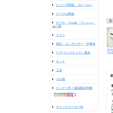
ヒューズ関係、ブレーカー
ケーブル関係
ケース・ゴム足・ブッシュ・
ねじ類
ファン
抵抗・コンデンサー・半導体
ミニ
711
ケア(メンテナンス）商品
キット
工具
その他
ビックリ市！新品限定特価
スイッチメーカー別