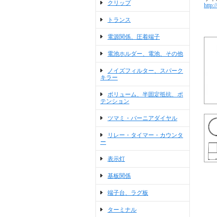
クリップ
http:
トランス
電源関係、圧着端子
電池ホルダー、電池、その他
ノイズフィルター、スパーク
キラー
ボリューム、半固定抵抗、ポ
テンション
ツマミ・バーニアダイヤル
リレー・タイマー・カウンタ
ー
表示灯
基板関係
端子台、ラグ板
ターミナル