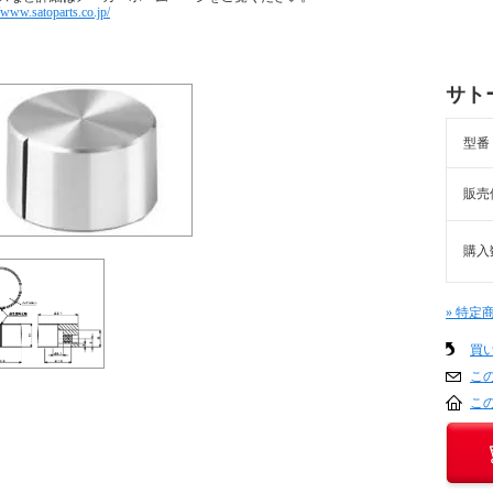
//www.satoparts.co.jp/
サトー
型番
販売
購入
» 特定
買
こ
こ