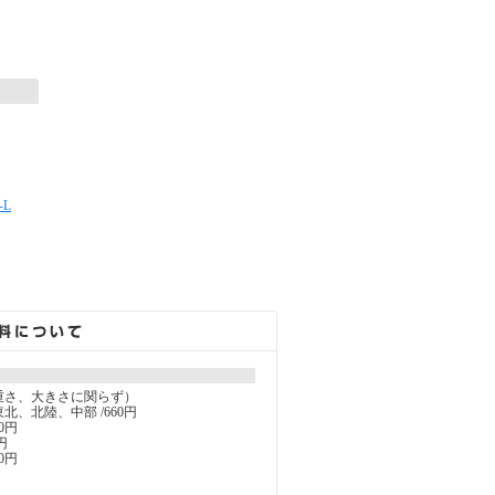
-L
重さ、大きさに関らず）
北、北陸、中部 /660円
0円
円
0円