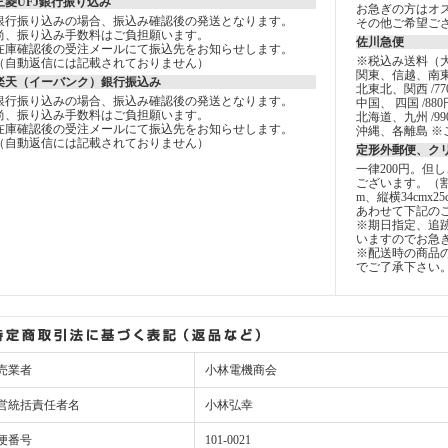
三菱UFJ銀行振り込み
お急ぎの方はオ
銀行振り込みの場合、振込み確認後の発送となります。
その他ご希望ご
尚、振り込み手数料はご負担願います。
佐川急便
在庫確認後の受注メールにて振込先をお知らせします。
※税込み送料（
（自動返信には記載されておりません）
関東、信越、南東
楽天（イーバンク）銀行振込み
北東北、関西 /77
銀行振り込みの場合、振込み確認後の発送となります。
中国、 四国 /880
尚、振り込み手数料はご負担願います。
北海道、九州 /99
在庫確認後の受注メールにて振込先をお知らせします。
沖縄、各離島 ※
（自動返信には記載されておりません）
定形外郵便、ク
一律200円。但
ございます。（
m、縦横34cmx2
あわせて下記の
※期日指定、追
いますのでお急
※配送時の商品
でご了承下さい
売業者
小林電機商会
営統括責任者名
小林弘幸
便番号
101-0021