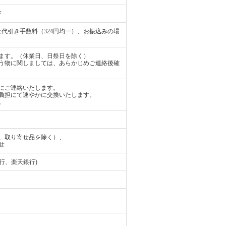
F
代引き手数料（324円均一）、お振込みの場
ます。（休業日、日祭日を除く）
う物に関しましては、あらかじめご連絡後確
にご連絡いたします。
負担にて速やかに交換いたします。
。
、取り寄せ品を除く）、
せ
行、楽天銀行)