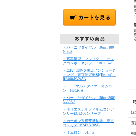
・バーニヤダイヤル 36mm180°
N-303
・高容量型 フジソク（ニデッ
クコンポーネンツ） SRF113-Z
・二段4回路５接点ノンショーテ
ィング 東京測定器材(Tosoku)
RS400-N-245A
・
マルチタイマ オムロ
ン H3CR-A
・バーニヤダイヤル 36mm300°
N-303-3
・ポリエステルフィルムコンデ
販
ンサーEOL100シリーズ
・カーボン系可変抵抗器 東京
運
コスモスRV24YN20SB
・オムロン 61F-G
郵