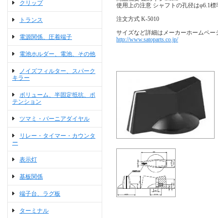
クリップ
使用上の注意 シャフトの孔径はφ6.1
注文方式 K-5010
トランス
サイズなど詳細はメーカーホームペー
電源関係、圧着端子
http://www.satoparts.co.jp/
電池ホルダー、電池、その他
ノイズフィルター、スパーク
キラー
ボリューム、半固定抵抗、ポ
テンション
ツマミ・バーニアダイヤル
リレー・タイマー・カウンタ
ー
表示灯
基板関係
端子台、ラグ板
ターミナル