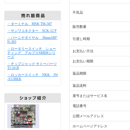
不良品
・ターミナル MSK TM-507
販売数量
・サンワコネクター SCK-12 P
・バーニヤダイヤル 36mm180°
引渡し時期
N-303
・ロータリースイッチ ショー
お支払い方法
ティング アルプスSRRMシリ
ーズ
お支払い期限
・チップジャック サトーパーツ
TJ-10-B
返品期限
・ロッカースイッチ NKK JW
-S11RKK
返品送料
屋号またはサービス名
電話番号
公開メールアドレス
ホームページアドレス