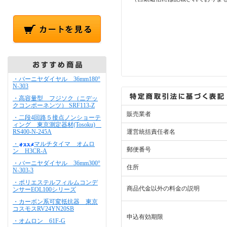
・バーニヤダイヤル 36mm180°
N-303
・高容量型 フジソク（ニデッ
クコンポーネンツ） SRF113-Z
販売業者
・二段4回路５接点ノンショーテ
ィング 東京測定器材(Tosoku)
RS400-N-245A
運営統括責任者名
・
マルチタイマ オムロ
郵便番号
ン H3CR-A
・バーニヤダイヤル 36mm300°
住所
N-303-3
・ポリエステルフィルムコンデ
商品代金以外の料金の説明
ンサーEOL100シリーズ
・カーボン系可変抵抗器 東京
コスモスRV24YN20SB
申込有効期限
・オムロン 61F-G