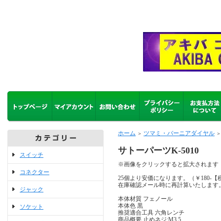
ホーム
ツマミ・バーニアダイヤル
＞
＞
サトーパーツK-5010
スイッチ
※画像をクリックすると拡大されます
コネクター
25個より安価になります。（￥180-【
在庫確認メール時に再計算いたします
ジャック
本体材質 フェノール
本体色 黒
ソケット
推奨適合工具 六角レンチ
商品概要 止めネジ:M3.5