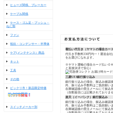
ヒューズ関係、ブレーカー
ケーブル関係
ケース・ゴム足・ブッシュ・
ねじ類
ファン
抵抗・コンデンサー・半導体
着払い代引き（ヤマトの場合カー
ケア(メンテナンス）商品
代引き手数料330円均一！運送会
をお選びになれます。
キット
※ヤマト運輸の場合カード払いＯ
と直接決済で安心）
工具
三菱UFJ銀行振り込み
その他
銀行振り込みの場合、振込み確認
尚、振り込み手数料はご負担願い
ビックリ市！新品限定特価
在庫確認後の受注メールにて振込
（自動返信には記載されておりま
楽天（イーバンク）銀行振込み
銀行振り込みの場合、振込み確認
尚、振り込み手数料はご負担願い
スイッチメーカー別
在庫確認後の受注メールにて振込
（自動返信には記載されておりま