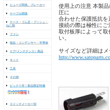
ヒューズ関係、ブレーカー
使用上の注意 本製
圧に
ケーブル関係
合わせた保護抵抗を
ケース・ゴム足・ブッシュ・
接続の際は極性にご
ねじ類
取付板厚によって取
ファン
い。
抵抗・コンデンサー・半導体
サイズなど詳細はメ
ケア(メンテナンス）商品
http://www.satoparts.co
キット
工具
その他
ビックリ市！新品限定特価
スイッチメーカー別