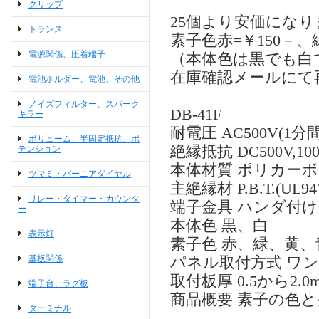
クリップ
25個より安価にな
トランス
素子色赤=￥150－、緑
電源関係、圧着端子
（本体色は黒でも白
在庫確認メールにて
電池ホルダー、電池、その他
ノイズフィルター、スパーク
DB-41F
キラー
耐電圧 AC500V(1分間
ボリューム、半固定抵抗、ポ
絶縁抵抗 DC500V,1
テンション
本体材質 ポリカー
ツマミ・バーニアダイヤル
主絶縁材 P.B.T.(UL94V
リレー・タイマー・カウンタ
端子金具 ハンダ付け兼用
ー
本体色 黒、白
表示灯
素子色 赤、緑、黄
基板関係
パネル取付方式 ワ
取付板厚 0.5から2.0
端子台、ラグ板
商品概要 素子の色
ターミナル