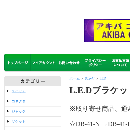
ホーム
表示灯
LED
＞
＞
L.E.Dブラケッ
スイッチ
コネクター
※取り寄せ商品、通
ジャック
ソケット
☆DB-41-N →DB