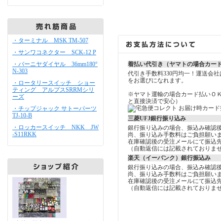
・ターミナル MSK TM-507
・サンワコネクター SCK-12 P
・バーニヤダイヤル 36mm180°
着払い代引き（ヤマトの場合カー
N-303
代引き手数料330円均一！運送会
をお選びになれます。
・ロータリースイッチ ショー
ティング アルプスSRRMシリ
※ヤマト運輸の場合カード払いＯ
ーズ
と直接決済で安心）
・チップジャック サトーパーツ
TJ-10-B
三菱UFJ銀行振り込み
・ロッカースイッチ NKK JW
銀行振り込みの場合、振込み確認
-S11RKK
尚、振り込み手数料はご負担願い
在庫確認後の受注メールにて振込
（自動返信には記載されておりま
楽天（イーバンク）銀行振込み
銀行振り込みの場合、振込み確認
尚、振り込み手数料はご負担願い
在庫確認後の受注メールにて振込
（自動返信には記載されておりま