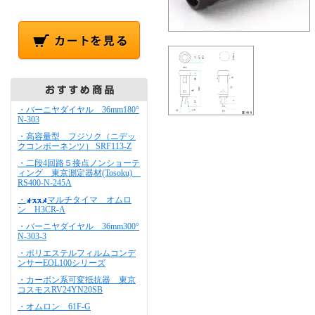
・バーニヤダイヤル 36mm180°
N-303
・高容量型 フジソク（ニデッ
クコンポーネンツ） SRF113-Z
・二段4回路５接点ノンショーテ
ィング 東京測定器材(Tosoku)
RS400-N-245A
・
マルチタイマ オムロ
ン H3CR-A
・バーニヤダイヤル 36mm300°
N-303-3
・ポリエステルフィルムコンデ
ンサーEOL100シリーズ
・カーボン系可変抵抗器 東京
コスモスRV24YN20SB
・オムロン 61F-G