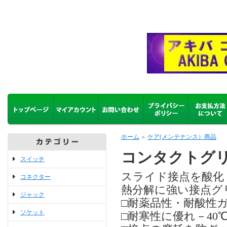
ホーム
ケア(メンテナンス）商品
＞
コンタクトグリー
スイッチ
スライド接点を酸化
コネクター
熱分解に強い接点グ
ジャック
□耐薬品性・耐酸性
ソケット
□耐寒性に優れ－4