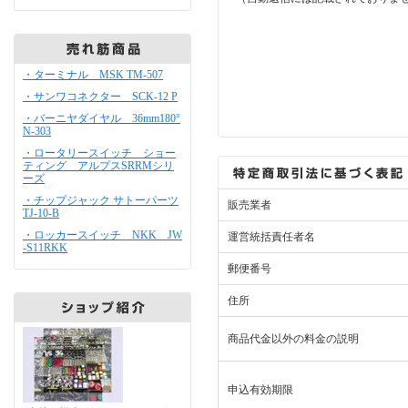
・ターミナル MSK TM-507
・サンワコネクター SCK-12 P
・バーニヤダイヤル 36mm180°
N-303
・ロータリースイッチ ショー
ティング アルプスSRRMシリ
ーズ
・チップジャック サトーパーツ
販売業者
TJ-10-B
・ロッカースイッチ NKK JW
運営統括責任者名
-S11RKK
郵便番号
住所
商品代金以外の料金の説明
申込有効期限