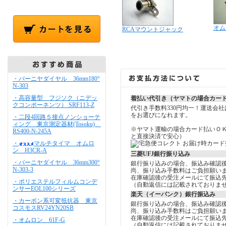
オム
RCAマウントジャック
・バーニヤダイヤル 36mm180°
N-303
・高容量型 フジソク（ニデッ
着払い代引き（ヤマトの場合カー
クコンポーネンツ） SRF113-Z
代引き手数料330円均一！運送会
をお選びになれます。
・二段4回路５接点ノンショーテ
ィング 東京測定器材(Tosoku)
※ヤマト運輸の場合カード払いＯ
RS400-N-245A
と直接決済で安心）
・
マルチタイマ オムロ
ン H3CR-A
三菱UFJ銀行振り込み
・バーニヤダイヤル 36mm300°
銀行振り込みの場合、振込み確認
N-303-3
尚、振り込み手数料はご負担願い
在庫確認後の受注メールにて振込
・ポリエステルフィルムコンデ
（自動返信には記載されておりま
ンサーEOL100シリーズ
楽天（イーバンク）銀行振込み
・カーボン系可変抵抗器 東京
銀行振り込みの場合、振込み確認
コスモスRV24YN20SB
尚、振り込み手数料はご負担願い
在庫確認後の受注メールにて振込
・オムロン 61F-G
（自動返信には記載されておりま