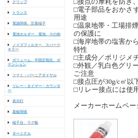
□接点の摩耗を防ぎ
クリップ
□電子部品をおかさ
トランス
用途
電源関係、圧着端子
□温泉地帯・工場排
の保護に
電池ホルダー、電池、その他
□海岸地帯の塩害か
ノイズフィルター、スパーク
特性
キラー
□主成分／ポリジメ
ボリューム、半固定抵抗、ポ
□外観／乳白色グリ
テンション
ご注意
ツマミ・バーニアダイヤル
□接点圧が30g/c
リレー・タイマー・カウンタ
□リレー接点には使
ー
表示灯
メーカーホームペー
基板関係
端子台、ラグ板
ターミナル