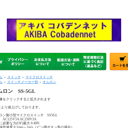
ム
スイッチ
マイクロスイッチ
＞
＞
ム
スイッチメーカー別
オムロン
＞
＞
ムロン SS-5GL
像をクリックすると拡大されます
月より値上げしております。
ロン製小型マイクロスイッチ SS5GL
AC125V5A AC250V3A
必要な力(OF)最大 0.49N
操作速度 0.1mm～1m/s（ピン押ボタン形の場合）