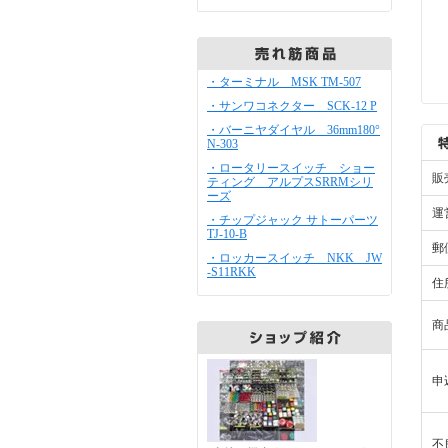
・ターミナル MSK TM-507
・サンワコネクター SCK-12 P
・バーニヤダイヤル 36mm180°
N-303
・ロータリースイッチ ショー
販
ティング アルプスSRRMシリ
ーズ
運
・チップジャック サトーパーツ
TJ-10-B
郵
・ロッカースイッチ NKK JW
-S11RKK
住
商
申
不