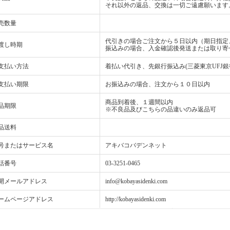
それ以外の返品、交換は一切ご遠慮願います
売数量
代引きの場合ご注文から５日以内（期日指定
渡し時期
振込みの場合、入金確認後発送または取り寄
支払い方法
着払い代引き、先銀行振込み(三菱東京UFJ銀
支払い期限
お振込みの場合、注文から１０日以内
商品到着後、１週間以内
品期限
※不良品及びこちらの品違いのみ返品可
品送料
号またはサービス名
アキバコバデンネット
話番号
03-3251-0465
開メールアドレス
info@kobayasidenki.com
ームページアドレス
http://kobayasidenki.com