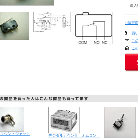
購入
» 特定
買
こ
こ
Aマウントジャック
デジタルカウンタ オムロン