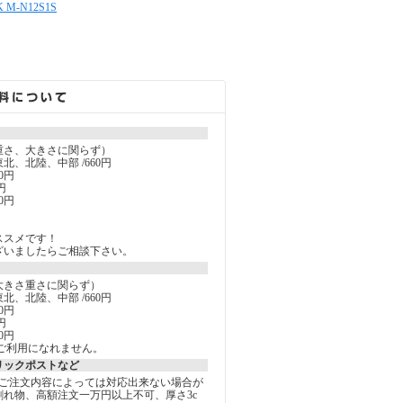
M-N12S1S
重さ、大きさに関らず）
北、北陸、中部 /660円
0円
円
0円
ススメです！
ざいましたらご相談下さい。
大きさ重さに関らず）
北、北陸、中部 /660円
0円
円
0円
ご利用になれません。
リックポストなど
しご注文内容によっては対応出来ない場合が
割れ物、高額注文一万円以上不可、厚さ3c