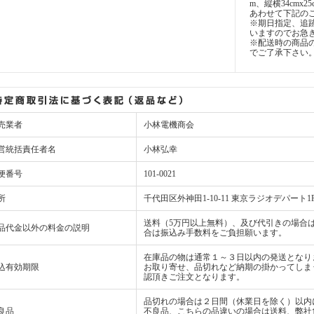
m、縦横34cmx2
あわせて下記の
※期日指定、追
いますのでお急
※配送時の商品
でご了承下さい
売業者
小林電機商会
営統括責任者名
小林弘幸
便番号
101-0021
所
千代田区外神田1-10-11 東京ラジオデパート1
送料（5万円以上無料）、及び代引きの場合は
品代金以外の料金の説明
合は振込み手数料をご負担願います。
在庫品の物は通常１～３日以内の発送となり
込有効期限
お取り寄せ、品切れなど納期の掛かってしま
認頂きご注文となります。
品切れの場合は２日間（休業日を除く）以内
良品
不良品、こちらの品違いの場合は送料、弊社