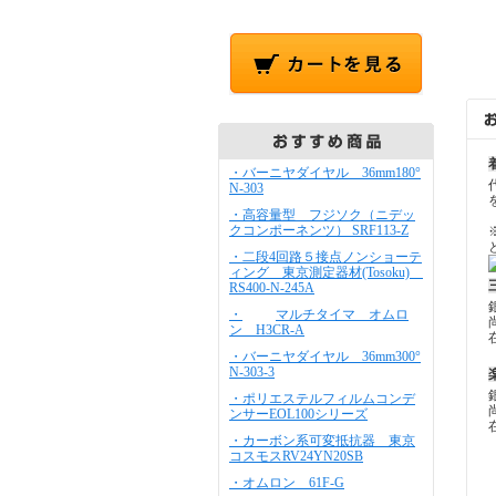
・バーニヤダイヤル 36mm180°
N-303
・高容量型 フジソク（ニデッ
クコンポーネンツ） SRF113-Z
・二段4回路５接点ノンショーテ
ィング 東京測定器材(Tosoku)
RS400-N-245A
・
マルチタイマ オムロ
ン H3CR-A
・バーニヤダイヤル 36mm300°
N-303-3
・ポリエステルフィルムコンデ
ンサーEOL100シリーズ
・カーボン系可変抵抗器 東京
コスモスRV24YN20SB
・オムロン 61F-G