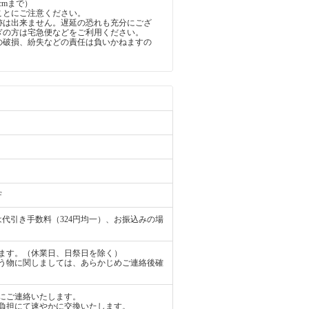
5cmまで）
ことにご注意ください。
跡は出来ません。遅延の恐れも充分にござ
ぎの方は宅急便などをご利用ください。
の破損、紛失などの責任は負いかねますの
。
F
代引き手数料（324円均一）、お振込みの場
ます。（休業日、日祭日を除く）
う物に関しましては、あらかじめご連絡後確
にご連絡いたします。
負担にて速やかに交換いたします。