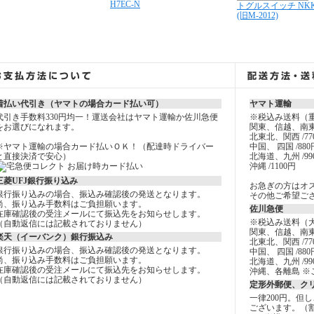
H7EC-N
トグルスイッチ NKK 
(旧M-2012)
着払い代引き（ヤマトの場合カード払い可）
ヤマト運輸
代引き手数料330円均一！運送会社はヤマト運輸か佐川急便
※税込み送料（
をお選びになれます。
関東、信越、南東
北東北、関西 /77
※ヤマト運輸の場合カード払いＯＫ！（配達時ドライバー
中国、 四国 /880
と直接決済で安心）
北海道、九州 /99
沖縄 /1100円
三菱UFJ銀行振り込み
お急ぎの方はオ
銀行振り込みの場合、振込み確認後の発送となります。
その他ご希望ご
尚、振り込み手数料はご負担願います。
佐川急便
在庫確認後の受注メールにて振込先をお知らせします。
※税込み送料（
（自動返信には記載されておりません）
関東、信越、南東
楽天（イーバンク）銀行振込み
北東北、関西 /77
銀行振り込みの場合、振込み確認後の発送となります。
中国、 四国 /880
尚、振り込み手数料はご負担願います。
北海道、九州 /99
在庫確認後の受注メールにて振込先をお知らせします。
沖縄、各離島 ※
（自動返信には記載されておりません）
定形外郵便、ク
一律200円。但
ございます。（