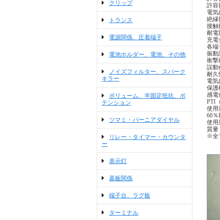
クリップ
許容操
電気的
絶縁
トランス
接触
耐電圧
電源関係、圧着端子
充電金
各端子
振動
電池ホルダー、電池、その他
衝撃耐
誤動作
ノイズフィルター、スパーク
耐久性
キラー
電気的
保護構
感電保
ボリューム、半固定抵抗、ポ
PT
テンション
使用
60
ツマミ・バーニアダイヤル
使用
質量
※全
リレー・タイマー・カウンタ
ー
表示灯
基板関係
端子台、ラグ板
ターミナル