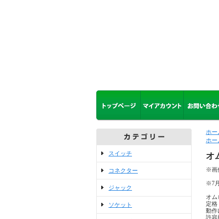
ホー
ホー
スイッチ
オ
※画
コネクター
※7
ジャック
オム
定格 
ソケット
動作に
許容