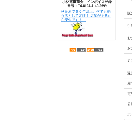
小林電機商会 インボイス登録
番号：T6-8104-4149-2699
秋葉原で６０年以上、何でも揃
販
う店として定評！ 店舗があるか
ら安心です！！
引
お
お
返
返
屋
電
公
ホ