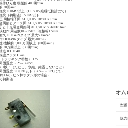
作ひん度 機械的 400回/min
 30回/min
抵抗 100MΩ以上（DC500V絶縁抵抗計にて）
抵抗（初期値） 50mΩ以下
 同極端子間 AC1,000V 50/60Hz 1min
属部とアース間 AC1,500V 50/60Hz 1min
と非充電金属部間 AC1,500V 50/60Hz 1min
誤動作 周波数10～55Hz 複振幅1.5mm
久 OF0.49Nタイプ 最大500m/s2
 OF0.49Nタイプ 最大200m/s2
 機械的 3,000万回以上（60回/min）
 20万回以上（30回/min）
造 IEC IP40
護クラス Class I
I（トラッキング特性） 175
周囲温度 －25～＋85℃
％RH以下（ただし、氷結、結露しないこと）
周囲湿度 85％RH以下（＋5～＋35℃にて）
 約1.6g（ピン押ボタン形の場合）
て初期値
オムロ
型番
販売