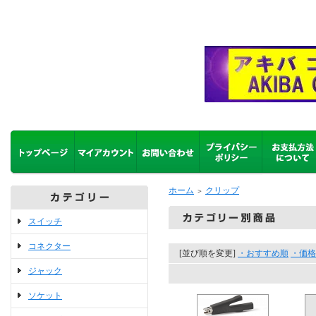
ホーム
クリップ
＞
スイッチ
コネクター
[並び順を変更]
・おすすめ順
・価格
ジャック
ソケット