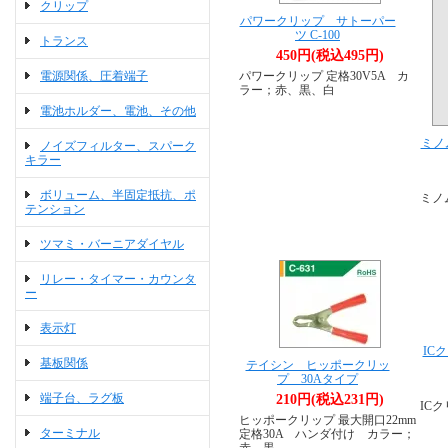
クリップ
パワークリップ サトーパー
ツ C-100
トランス
450円(税込495円)
電源関係、圧着端子
パワークリップ 定格30V5A カ
ラー；赤、黒、白
電池ホルダー、電池、その他
ミノ
ノイズフィルター、スパーク
キラー
ボリューム、半固定抵抗、ポ
ミノ
テンション
ツマミ・バーニアダイヤル
リレー・タイマー・カウンタ
ー
表示灯
IC
基板関係
テイシン ヒッポークリッ
プ 30Aタイプ
端子台、ラグ板
210円(税込231円)
IC
ヒッポークリップ 最大開口22mm
ターミナル
定格30A ハンダ付け カラー；