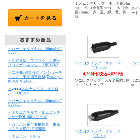
ミノムシクリップ 小（全長34m
m） 中（全長51mm） 大（全
テイ
長73mm） 赤、黒、緑、黄、青、
ード
白
・バーニヤダイヤル 36mm180°
N-303
・高容量型 フジソク（ニデッ
ワニ口クリップ サトーパー
ワニ
クコンポーネンツ） SRF113-Z
ツC-3-50
・二段4回路５接点ノンショーテ
4,200円(税込4,620円)
ィング 東京測定器材(Tosoku)
ワニ口クリップ 50A 全長約130
ワニ
RS400-N-245A
mm ゴムキャップ
m
・
マルチタイマ オムロ
ン H3CR-A
・バーニヤダイヤル 36mm300°
N-303-3
・ポリエステルフィルムコンデ
ンサーEOL100シリーズ
・カーボン系可変抵抗器 東京
コスモスRV24YN20SB
ワニ口クリップ サトーパー
ツC-3-3
・オムロン 61F-G