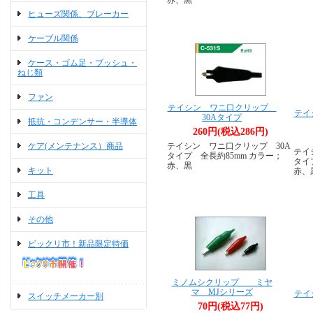
赤、黒
ヒューズ関係、ブレーカー
ケーブル関係
ケース・ゴム足・ブッシュ・
ねじ類
ファン
テイシン ワニ口クリップ
テイ
30Aタイプ
抵抗・コンデンサー・半導体
260円(税込286円)
ケア(メンテナンス）商品
テイシン ワニ口クリップ 30A
テイ
タイプ 全長約85mm カラー；
タイ
赤、黒
キット
赤、
工具
その他
ビックリ市！新品限定特価
ミノムシクリップ ミヤ
マ MJシリーズ
テイ
スイッチメーカー別
70円(税込77円)