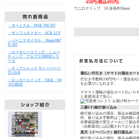
450円(税込495円)
ワニ口クリップ 3A 全長約50mm
・ターミナル MSK TM-507
・サンワコネクター SCK-12 P
・バーニヤダイヤル 36mm180°
N-303
・ロータリースイッチ ショー
ティング アルプスSRRMシリ
ーズ
・チップジャック サトーパーツ
TJ-10-B
着払い代引き（ヤマトの場合カー
代引き手数料330円均一！運送会
・ロッカースイッチ NKK JW
をお選びになれます。
-S11RKK
※ヤマト運輸の場合カード払いＯ
と直接決済で安心）
三菱UFJ銀行振り込み
銀行振り込みの場合、振込み確認
尚、振り込み手数料はご負担願い
在庫確認後の受注メールにて振込
（自動返信には記載されておりま
楽天（イーバンク）銀行振込み
銀行振り込みの場合、振込み確認