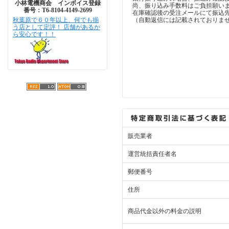
小林電機商会 インボイス登録
尚、振り込み手数料はご負担願い
番号：T6-8104-4149-2699
在庫確認後の受注メールにて振込
秋葉原で６０年以上、何でも揃
（自動返信には記載されておりま
う店として定評！ 店舗があるか
ら安心です！！
販売業者
運営統括責任者名
郵便番号
住所
商品代金以外の料金の説明