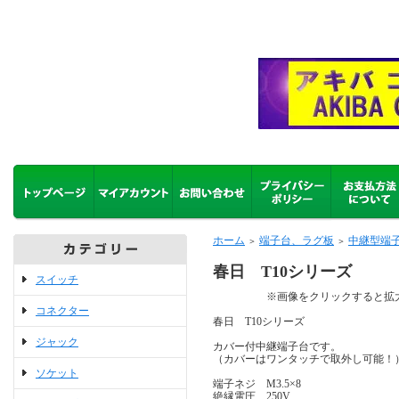
ホーム
端子台、ラグ板
中継型端
＞
＞
春日 T10シリーズ
スイッチ
※画像をクリックすると拡大
コネクター
春日 T10シリーズ
ジャック
カバー付中継端子台です。
（カバーはワンタッチで取外し可能
ソケット
端子ネジ M3.5×8
絶縁電圧 250V