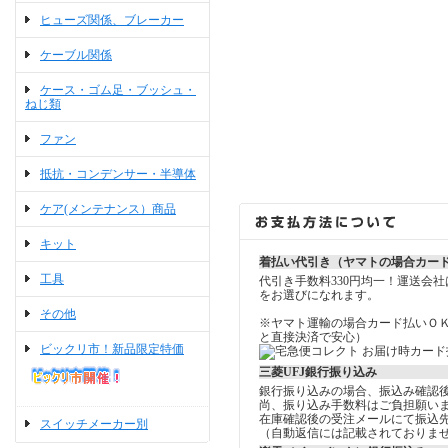
ヒューズ関係、ブレーカー
ケーブル関係
ケース・ゴム足・ブッシュ・
ねじ類
ファン
抵抗・コンデンサー・半導体
ケア(メンテナンス）商品
キット
着払い代引き（ヤマトの場合カー
工具
代引き手数料330円均一！運送会
をお選びになれます。
その他
※ヤマト運輸の場合カード払いＯ
と直接決済で安心）
ビックリ市！新品限定特価
三菱UFJ銀行振り込み
銀行振り込みの場合、振込み確認
尚、振り込み手数料はご負担願い
在庫確認後の受注メールにて振込
スイッチメーカー別
（自動返信には記載されておりま