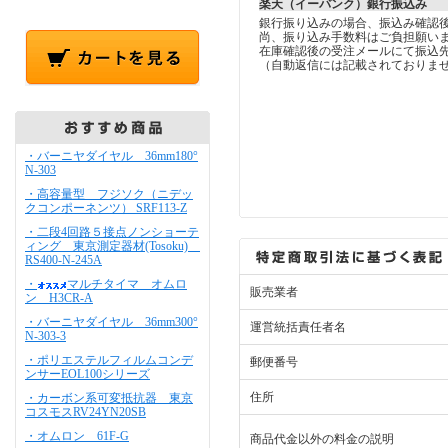
楽天（イーバンク）銀行振込み
銀行振り込みの場合、振込み確認
尚、振り込み手数料はご負担願い
在庫確認後の受注メールにて振込
（自動返信には記載されておりま
・バーニヤダイヤル 36mm180°
N-303
・高容量型 フジソク（ニデッ
クコンポーネンツ） SRF113-Z
・二段4回路５接点ノンショーテ
ィング 東京測定器材(Tosoku)
RS400-N-245A
・
マルチタイマ オムロ
販売業者
ン H3CR-A
・バーニヤダイヤル 36mm300°
運営統括責任者名
N-303-3
・ポリエステルフィルムコンデ
郵便番号
ンサーEOL100シリーズ
住所
・カーボン系可変抵抗器 東京
コスモスRV24YN20SB
・オムロン 61F-G
商品代金以外の料金の説明