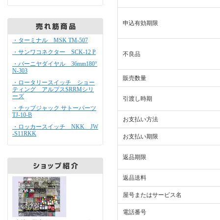
申込有効期限
・ターミナル MSK TM-507
・サンワコネクター SCK-12 P
不良品
・バーニヤダイヤル 36mm180°
N-303
販売数量
・ロータリースイッチ ショー
ティング アルプスSRRMシリ
ーズ
引渡し時期
・チップジャック サトーパーツ
TJ-10-B
お支払い方法
・ロッカースイッチ NKK JW
-S11RKK
お支払い期限
返品期限
返品送料
屋号またはサービス名
電話番号