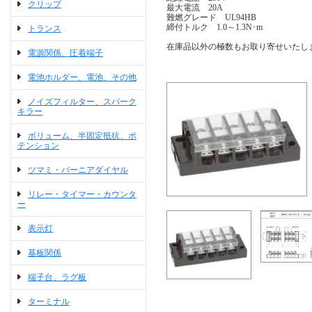
クリップ
最大電流 20A
難燃グレード UL94HB
締付トルク 1.0～1.3N･m
トランス
在庫品以外の極数もお取り寄せいたし
電源関係、圧着端子
電池ホルダー、電池、その他
ノイズフィルター、スパーク
キラー
ボリューム、半固定抵抗、ポ
テンション
ツマミ・バーニアダイヤル
リレー・タイマー・カウンタ
ー
表示灯
基板関係
端子台、ラグ板
ターミナル