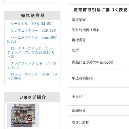
販売業者
・ターミナル MSK TM-507
運営統括責任者名
・サンワコネクター SCK-12 P
・バーニヤダイヤル 36mm180°
郵便番号
N-303
・ロータリースイッチ ショー
住所
ティング アルプスSRRMシリ
ーズ
商品代金以外の料金の説明
・チップジャック サトーパーツ
TJ-10-B
・ロッカースイッチ NKK JW
-S11RKK
申込有効期限
不良品
販売数量
引渡し時期