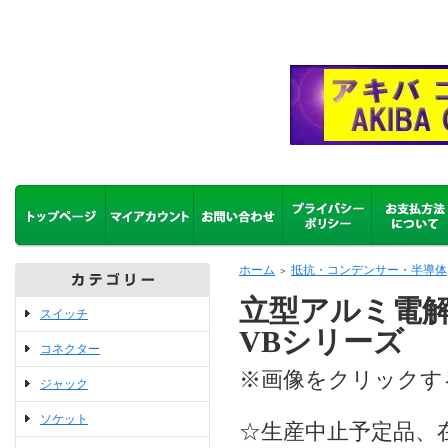
ホーム
抵抗・コンデンサー・半導体
＞
立型アルミ電解
スイッチ
VBシリーズ
コネクター
※画像をクリックす
ジャック
ソケット
☆生産中止予定品、