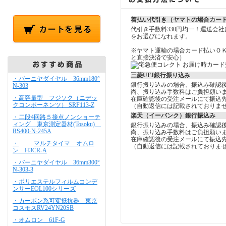
着払い代引き（ヤマトの場合カー
代引き手数料330円均一！運送会
をお選びになれます。
※ヤマト運輸の場合カード払いＯ
と直接決済で安心）
三菱UFJ銀行振り込み
・バーニヤダイヤル 36mm180°
銀行振り込みの場合、振込み確認
N-303
尚、振り込み手数料はご負担願い
・高容量型 フジソク（ニデッ
在庫確認後の受注メールにて振込
クコンポーネンツ） SRF113-Z
（自動返信には記載されておりま
楽天（イーバンク）銀行振込み
・二段4回路５接点ノンショーテ
ィング 東京測定器材(Tosoku)
銀行振り込みの場合、振込み確認
RS400-N-245A
尚、振り込み手数料はご負担願い
在庫確認後の受注メールにて振込
・
マルチタイマ オムロ
（自動返信には記載されておりま
ン H3CR-A
・バーニヤダイヤル 36mm300°
N-303-3
・ポリエステルフィルムコンデ
ンサーEOL100シリーズ
・カーボン系可変抵抗器 東京
コスモスRV24YN20SB
・オムロン 61F-G