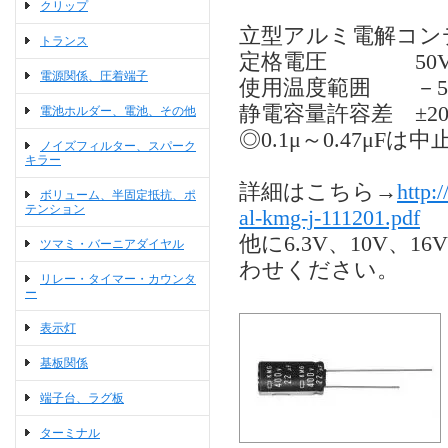
クリップ
立型アルミ電解コンデ
トランス
定格電圧 50V
電源関係、圧着端子
使用温度範囲 －55
静電容量許容差 ±20
電池ホルダー、電池、その他
◎0.1μ～0.47μF
ノイズフィルター、スパーク
キラー
詳細はこちら→
http:
ボリューム、半固定抵抗、ポ
テンション
al-kmg-j-111201.pdf
他に6.3V、10V、
ツマミ・バーニアダイヤル
わせください。
リレー・タイマー・カウンタ
ー
表示灯
基板関係
端子台、ラグ板
ターミナル