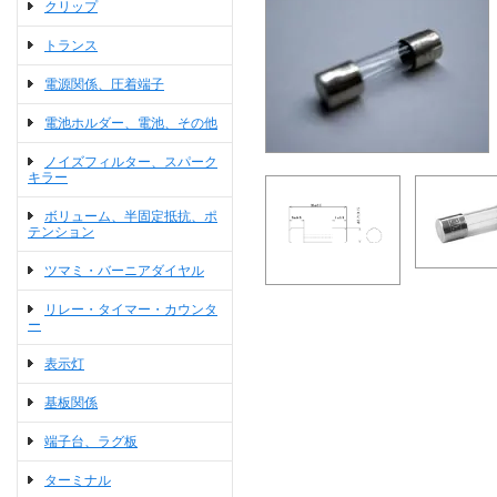
クリップ
トランス
電源関係、圧着端子
電池ホルダー、電池、その他
ノイズフィルター、スパーク
キラー
ボリューム、半固定抵抗、ポ
テンション
ツマミ・バーニアダイヤル
リレー・タイマー・カウンタ
ー
表示灯
基板関係
端子台、ラグ板
ターミナル