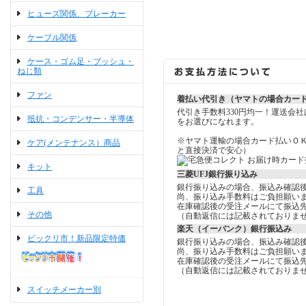
ヒューズ関係、ブレーカー
ケーブル関係
ケース・ゴム足・ブッシュ・
ねじ類
ファン
着払い代引き（ヤマトの場合カー
代引き手数料330円均一！運送会
抵抗・コンデンサー・半導体
をお選びになれます。
※ヤマト運輸の場合カード払いＯ
ケア(メンテナンス）商品
と直接決済で安心）
キット
三菱UFJ銀行振り込み
銀行振り込みの場合、振込み確認
工具
尚、振り込み手数料はご負担願い
在庫確認後の受注メールにて振込
その他
（自動返信には記載されておりま
楽天（イーバンク）銀行振込み
ビックリ市！新品限定特価
銀行振り込みの場合、振込み確認
尚、振り込み手数料はご負担願い
在庫確認後の受注メールにて振込
（自動返信には記載されておりま
スイッチメーカー別