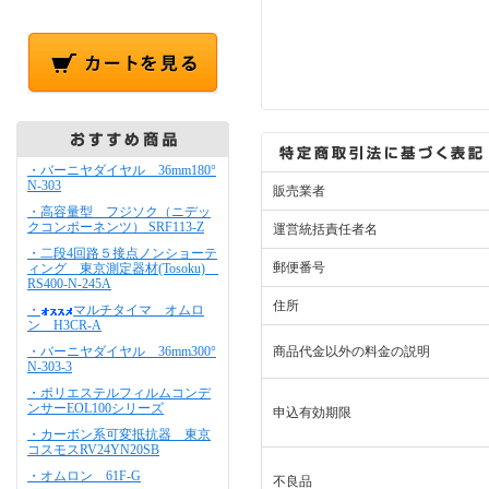
・バーニヤダイヤル 36mm180°
N-303
販売業者
・高容量型 フジソク（ニデッ
クコンポーネンツ） SRF113-Z
運営統括責任者名
・二段4回路５接点ノンショーテ
郵便番号
ィング 東京測定器材(Tosoku)
RS400-N-245A
住所
・
マルチタイマ オムロ
ン H3CR-A
・バーニヤダイヤル 36mm300°
商品代金以外の料金の説明
N-303-3
・ポリエステルフィルムコンデ
ンサーEOL100シリーズ
申込有効期限
・カーボン系可変抵抗器 東京
コスモスRV24YN20SB
・オムロン 61F-G
不良品