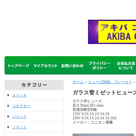
ホーム
ヒューズ関係、ブレーカー
＞
＞
ガラス管ミゼットヒューズ
スイッチ
ガラス管ヒューズ
長さ20mm 径5.2mm
コネクター
普通溶断型B種
125V 0.5A 1A 2A 3A 5A
ジャック
250V 0.5A 1A 2A 3A 5A 10A
メーカー：ユニオン電機
ソケット