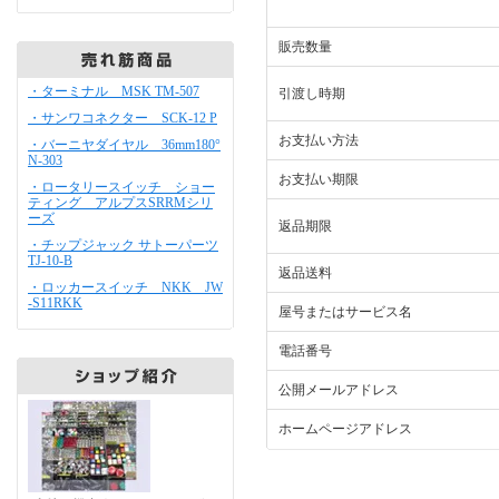
販売数量
・ターミナル MSK TM-507
引渡し時期
・サンワコネクター SCK-12 P
お支払い方法
・バーニヤダイヤル 36mm180°
N-303
お支払い期限
・ロータリースイッチ ショー
ティング アルプスSRRMシリ
ーズ
返品期限
・チップジャック サトーパーツ
TJ-10-B
返品送料
・ロッカースイッチ NKK JW
-S11RKK
屋号またはサービス名
電話番号
公開メールアドレス
ホームページアドレス