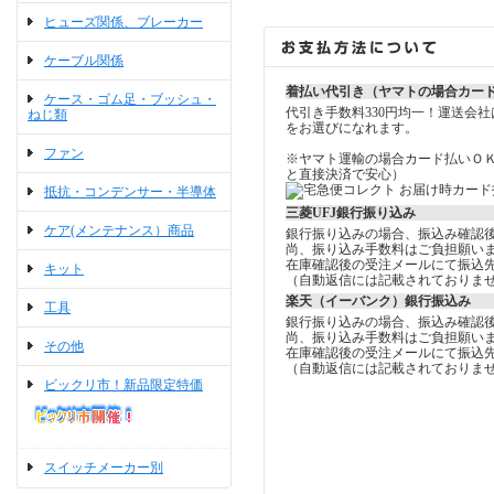
ヒューズ関係、ブレーカー
ケーブル関係
着払い代引き（ヤマトの場合カー
ケース・ゴム足・ブッシュ・
代引き手数料330円均一！運送会
ねじ類
をお選びになれます。
ファン
※ヤマト運輸の場合カード払いＯ
と直接決済で安心）
抵抗・コンデンサー・半導体
三菱UFJ銀行振り込み
ケア(メンテナンス）商品
銀行振り込みの場合、振込み確認
尚、振り込み手数料はご負担願い
在庫確認後の受注メールにて振込
キット
（自動返信には記載されておりま
楽天（イーバンク）銀行振込み
工具
銀行振り込みの場合、振込み確認
尚、振り込み手数料はご負担願い
その他
在庫確認後の受注メールにて振込
（自動返信には記載されておりま
ビックリ市！新品限定特価
スイッチメーカー別