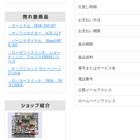
引渡し時期
お支払い方法
・ターミナル MSK TM-507
お支払い期限
・サンワコネクター SCK-12 P
・バーニヤダイヤル 36mm180°
返品期限
N-303
・ロータリースイッチ ショー
ティング アルプスSRRMシリ
返品送料
ーズ
屋号またはサービス名
・チップジャック サトーパーツ
TJ-10-B
電話番号
・ロッカースイッチ NKK JW
-S11RKK
公開メールアドレス
ホームページアドレス