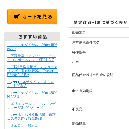
販売業者
運営統括責任者名
・バーニヤダイヤル 36mm180°
N-303
郵便番号
・高容量型 フジソク（ニデッ
クコンポーネンツ） SRF113-Z
住所
・二段4回路５接点ノンショーテ
ィング 東京測定器材(Tosoku)
RS400-N-245A
商品代金以外の料金の説明
・
マルチタイマ オムロ
ン H3CR-A
申込有効期限
・バーニヤダイヤル 36mm300°
N-303-3
・ポリエステルフィルムコンデ
ンサーEOL100シリーズ
不良品
・カーボン系可変抵抗器 東京
コスモスRV24YN20SB
販売数量
・オムロン 61F-G