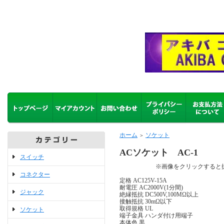
ホーム
ソケット
＞
ACソケット AC-1
スイッチ
※画像をクリックすると拡
コネクター
定格 AC125V-15A
耐電圧 AC2000V(1分間)
ジャック
絶縁抵抗 DC500V,100MΩ以上
接触抵抗 30mΩ以下
取得規格 UL
ソケット
端子金具 ハンダ付け用端子
本体色 黒