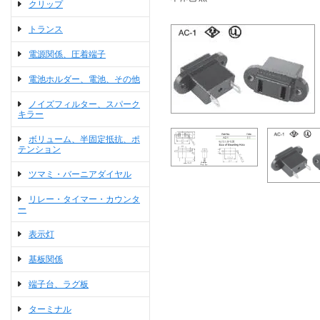
クリップ
トランス
電源関係、圧着端子
電池ホルダー、電池、その他
ノイズフィルター、スパーク
キラー
ボリューム、半固定抵抗、ポ
テンション
ツマミ・バーニアダイヤル
リレー・タイマー・カウンタ
ー
表示灯
基板関係
端子台、ラグ板
ターミナル