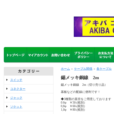
ホーム
ケーブル関係
各ケーブル
＞
＞
錫メッキ銅線 2m
スイッチ
錫メッキ銅線 2m（切り売り品）
コネクター
基板などの配線に便利です！
ジャック
◆3種類の直径をご用意しております
0.6φ ￥50-(税別）
0,8φ ￥60-(税別）
ソケット
1,0φ ￥80-(税別）