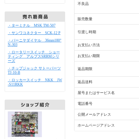
不良品
販売数量
・ターミナル MSK TM-507
引渡し時期
・サンワコネクター SCK-12 P
・バーニヤダイヤル 36mm180°
N-303
お支払い方法
・ロータリースイッチ ショー
お支払い期限
ティング アルプスSRRMシリ
ーズ
・チップジャック サトーパーツ
返品期限
TJ-10-B
・ロッカースイッチ NKK JW
返品送料
-S11RKK
屋号またはサービス名
電話番号
公開メールアドレス
ホームページアドレス