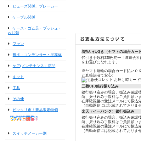
ヒューズ関係、ブレーカー
ケーブル関係
ケース・ゴム足・ブッシュ・
ねじ類
ファン
着払い代引き（ヤマトの場合カー
抵抗・コンデンサー・半導体
代引き手数料330円均一！運送会
をお選びになれます。
ケア(メンテナンス）商品
※ヤマト運輸の場合カード払いＯ
と直接決済で安心）
キット
三菱UFJ銀行振り込み
工具
銀行振り込みの場合、振込み確認
尚、振り込み手数料はご負担願い
その他
在庫確認後の受注メールにて振込
（自動返信には記載されておりま
ビックリ市！新品限定特価
楽天（イーバンク）銀行振込み
銀行振り込みの場合、振込み確認
尚、振り込み手数料はご負担願い
在庫確認後の受注メールにて振込
（自動返信には記載されておりま
スイッチメーカー別