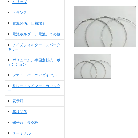
クリップ
トランス
電源関係、圧着端子
電池ホルダー、電池、その他
ノイズフィルター、スパーク
キラー
ボリューム、半固定抵抗、ポ
テンション
ツマミ・バーニアダイヤル
リレー・タイマー・カウンタ
ー
表示灯
基板関係
端子台、ラグ板
ターミナル