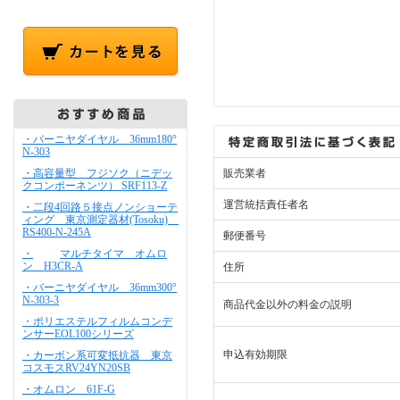
・バーニヤダイヤル 36mm180°
N-303
・高容量型 フジソク（ニデッ
販売業者
クコンポーネンツ） SRF113-Z
運営統括責任者名
・二段4回路５接点ノンショーテ
ィング 東京測定器材(Tosoku)
RS400-N-245A
郵便番号
・
マルチタイマ オムロ
ン H3CR-A
住所
・バーニヤダイヤル 36mm300°
N-303-3
商品代金以外の料金の説明
・ポリエステルフィルムコンデ
ンサーEOL100シリーズ
申込有効期限
・カーボン系可変抵抗器 東京
コスモスRV24YN20SB
・オムロン 61F-G