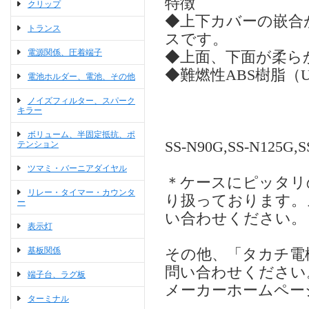
特徴
クリップ
◆上下カバーの嵌合
トランス
スです。
電源関係、圧着端子
◆上面、下面が柔ら
◆難燃性ABS樹脂（UL
電池ホルダー、電池、その他
ノイズフィルター、スパーク
キラー
ボリューム、半固定抵抗、ポ
SS-N90G,SS-N125G,S
テンション
ツマミ・バーニアダイヤル
＊ケースにピッタリ
リレー・タイマー・カウンタ
り扱っております。
ー
い合わせください。
表示灯
基板関係
その他、「タカチ電
問い合わせください
端子台、ラグ板
メーカーホームペー
ターミナル