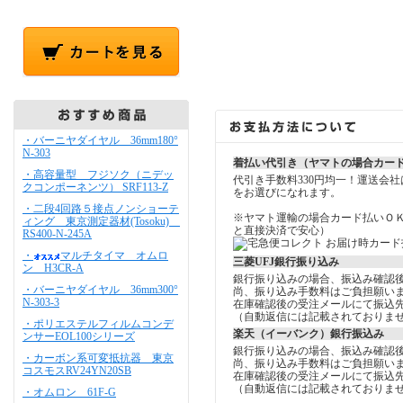
・バーニヤダイヤル 36mm180°
N-303
着払い代引き（ヤマトの場合カー
・高容量型 フジソク（ニデッ
代引き手数料330円均一！運送会
クコンポーネンツ） SRF113-Z
をお選びになれます。
・二段4回路５接点ノンショーテ
※ヤマト運輸の場合カード払いＯ
ィング 東京測定器材(Tosoku)
と直接決済で安心）
RS400-N-245A
・
マルチタイマ オムロ
三菱UFJ銀行振り込み
ン H3CR-A
銀行振り込みの場合、振込み確認
・バーニヤダイヤル 36mm300°
尚、振り込み手数料はご負担願い
N-303-3
在庫確認後の受注メールにて振込
（自動返信には記載されておりま
・ポリエステルフィルムコンデ
楽天（イーバンク）銀行振込み
ンサーEOL100シリーズ
銀行振り込みの場合、振込み確認
・カーボン系可変抵抗器 東京
尚、振り込み手数料はご負担願い
コスモスRV24YN20SB
在庫確認後の受注メールにて振込
（自動返信には記載されておりま
・オムロン 61F-G