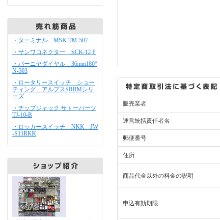
・ターミナル MSK TM-507
・サンワコネクター SCK-12 P
・バーニヤダイヤル 36mm180°
N-303
・ロータリースイッチ ショー
ティング アルプスSRRMシリ
ーズ
販売業者
・チップジャック サトーパーツ
TJ-10-B
運営統括責任者名
・ロッカースイッチ NKK JW
-S11RKK
郵便番号
住所
商品代金以外の料金の説明
申込有効期限