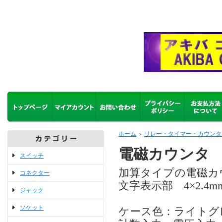
ホーム
リレー・タイマー・カウンタ
＞
電磁カウンタ 
スイッチ
加算タイプの電磁カ
コネクター
文字表示部 4×2.4
ジャック
ソケット
ケース色：ライトグ