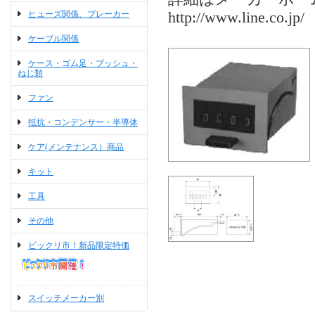
ヒューズ関係、ブレーカー
http://www.line.co.jp/
ケーブル関係
ケース・ゴム足・ブッシュ・
ねじ類
ファン
抵抗・コンデンサー・半導体
ケア(メンテナンス）商品
キット
工具
その他
ビックリ市！新品限定特価
スイッチメーカー別