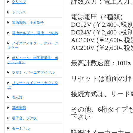
計数入力：電圧入力
クリップ
トランス
電源電圧（4種類）
電源関係、圧着端子
DC12V (￥2,400-.税別
DC24V (￥2,400-.税別
電池ホルダー、電池、その他
AC100V (￥2,600-.税
ノイズフィルター、スパーク
AC200V (￥2,600-.税
キラー
ボリューム、半固定抵抗、ポ
最高計数速度：10Hz
テンション
ツマミ・バーニアダイヤル
リセットは前面の押
リレー・タイマー・カウンタ
ー
接続方式は、リード線
表示灯
基板関係
その他、6桁タイプ
下さい
端子台、ラグ板
ターミナル
詳細はメーカーホー