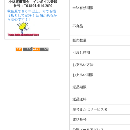
小林電機商会 インボイス登録
番号：T6-8104-4149-2699
申込有効期限
秋葉原で６０年以上、何でも揃
う店として定評！ 店舗があるか
ら安心です！！
不良品
販売数量
引渡し時期
お支払い方法
お支払い期限
返品期限
返品送料
屋号またはサービス名
電話番号
公開メールアドレス