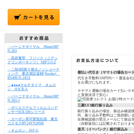
・バーニヤダイヤル 36mm180°
N-303
・高容量型 フジソク（ニデッ
クコンポーネンツ） SRF113-Z
・二段4回路５接点ノンショーテ
着払い代引き（ヤマトの場合カー
ィング 東京測定器材(Tosoku)
RS400-N-245A
代引き手数料330円均一！運送会
をお選びになれます。
・
マルチタイマ オムロ
ン H3CR-A
※ヤマト運輸の場合カード払いＯ
と直接決済で安心）
・バーニヤダイヤル 36mm300°
N-303-3
三菱UFJ銀行振り込み
・ポリエステルフィルムコンデ
銀行振り込みの場合、振込み確認
ンサーEOL100シリーズ
尚、振り込み手数料はご負担願い
・カーボン系可変抵抗器 東京
在庫確認後の受注メールにて振込
コスモスRV24YN20SB
（自動返信には記載されておりま
楽天（イーバンク）銀行振込み
・オムロン 61F-G