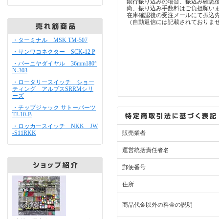
銀行振り込みの場合、振込み確認
尚、振り込み手数料はご負担願い
在庫確認後の受注メールにて振込
（自動返信には記載されておりま
・ターミナル MSK TM-507
・サンワコネクター SCK-12 P
・バーニヤダイヤル 36mm180°
N-303
・ロータリースイッチ ショー
ティング アルプスSRRMシリ
ーズ
・チップジャック サトーパーツ
TJ-10-B
・ロッカースイッチ NKK JW
-S11RKK
販売業者
運営統括責任者名
郵便番号
住所
商品代金以外の料金の説明