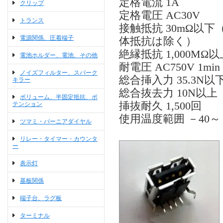
定格電流 1A
クリップ
定格電圧 AC30V
トランス
接触抵抗 30mΩ以下
電源関係、圧着端子
体抵抗は除く）
絶縁抵抗 1,000MΩ
電池ホルダー、電池、その他
耐電圧 AC750V 1m
ノイズフィルター、スパーク
総合挿入力 35.3N以
キラー
総合抜去力 10N以上
ボリューム、半固定抵抗、ポ
挿抜耐久 1,500回
テンション
使用温度範囲 －40
ツマミ・バーニアダイヤル
リレー・タイマー・カウンタ
ー
表示灯
基板関係
端子台、ラグ板
ターミナル