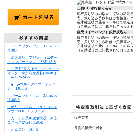
三菱UFJ銀行振り込み
銀行振り込みの場合、振込み確認
尚、振り込み手数料はご負担願い
在庫確認後の受注メールにて振込
（自動返信には記載されておりま
楽天（イーバンク）銀行振込み
銀行振り込みの場合、振込み確認
尚、振り込み手数料はご負担願い
在庫確認後の受注メールにて振込
・バーニヤダイヤル 36mm180°
（自動返信には記載されておりま
N-303
・高容量型 フジソク（ニデッ
クコンポーネンツ） SRF113-Z
・二段4回路５接点ノンショーテ
ィング 東京測定器材(Tosoku)
RS400-N-245A
・
マルチタイマ オムロ
ン H3CR-A
・バーニヤダイヤル 36mm300°
N-303-3
・ポリエステルフィルムコンデ
ンサーEOL100シリーズ
販売業者
・カーボン系可変抵抗器 東京
コスモスRV24YN20SB
運営統括責任者名
・オムロン 61F-G