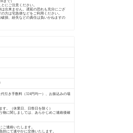
5cmまで）
ことにご注意ください。
跡は出来ません。遅延の恐れも充分にござ
ぎの方は宅急便などをご利用ください。
の破損、紛失などの責任は負いかねますの
。
F
代引き手数料（324円均一）、お振込みの場
ます。（休業日、日祭日を除く）
う物に関しましては、あらかじめご連絡後確
にご連絡いたします。
負担にて速やかに交換いたします。