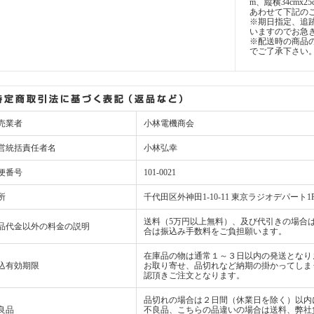
m、縦横34cmx2
あわせて下記の
※期日指定、追
いますのでお急
※配送時の商品
でご了承下さい
売業者
小林電機商会
営統括責任者名
小林弘幸
便番号
101-0021
所
千代田区外神田1-10-11 東京ラジオデパート1
送料（5万円以上無料）、及び代引きの場合は
品代金以外の料金の説明
合は振込み手数料をご負担願います。
在庫品の物は通常１～３日以内の発送となり
込有効期限
お取り寄せ、品切れなど納期の掛かってしま
認頂きご注文となります。
品切れの場合は２日間（休業日を除く）以内
良品
不良品、こちらの品違いの場合は送料、弊社