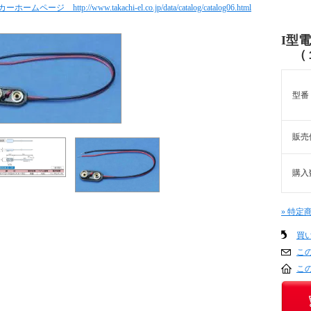
ホームページ http://www.takachi-el.co.jp/data/catalog/catalog06.html
I型
（１
型番
販売
購入
» 特定
買
こ
こ