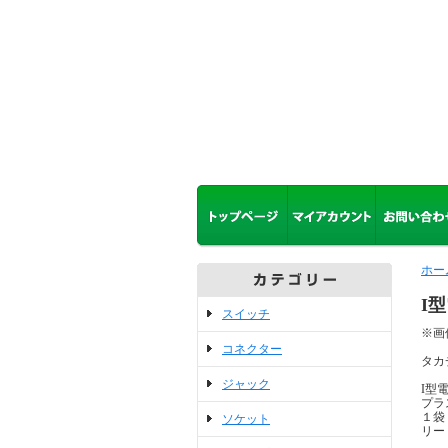
ホー
I
スイッチ
※画
コネクター
タカ
ジャック
I型
プラ
１
ソケット
リー