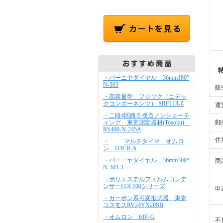
・バーニヤダイヤル 36mm180°
N-303
販
・高容量型 フジソク（ニデッ
クコンポーネンツ） SRF113-Z
運
・二段4回路５接点ノンショーテ
ィング 東京測定器材(Tosoku)
郵
RS400-N-245A
住
・
マルチタイマ オムロ
ン H3CR-A
・バーニヤダイヤル 36mm300°
商
N-303-3
・ポリエステルフィルムコンデ
ンサーEOL100シリーズ
申
・カーボン系可変抵抗器 東京
コスモスRV24YN20SB
・オムロン 61F-G
不