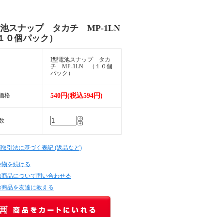
電池スナップ タカチ MP-1LN
０個パック）
I型電池スナップ タカ
チ MP-1LN （１０個
パック）
価格
540円(税込594円)
数
商取引法に基づく表記 (返品など)
い物を続ける
の商品について問い合わせる
の商品を友達に教える