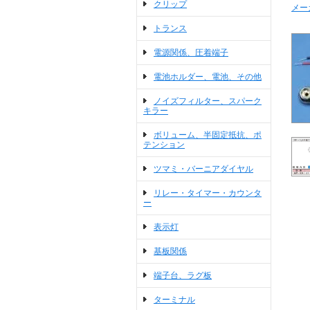
クリップ
メーカー
トランス
電源関係、圧着端子
電池ホルダー、電池、その他
ノイズフィルター、スパーク
キラー
ボリューム、半固定抵抗、ポ
テンション
ツマミ・バーニアダイヤル
リレー・タイマー・カウンタ
ー
表示灯
基板関係
端子台、ラグ板
ターミナル