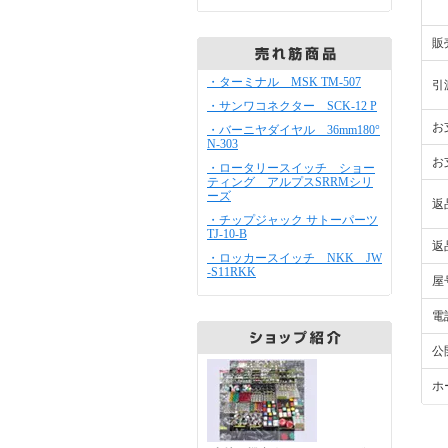
販
・ターミナル MSK TM-507
引
・サンワコネクター SCK-12 P
お
・バーニヤダイヤル 36mm180°
N-303
お
・ロータリースイッチ ショー
ティング アルプスSRRMシリ
ーズ
返
・チップジャック サトーパーツ
TJ-10-B
返
・ロッカースイッチ NKK JW
-S11RKK
屋
電
公
ホ