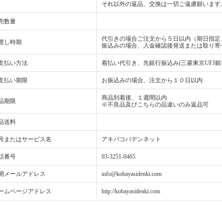
それ以外の返品、交換は一切ご遠慮願います
売数量
代引きの場合ご注文から５日以内（期日指定
渡し時期
振込みの場合、入金確認後発送または取り寄
支払い方法
着払い代引き、先銀行振込み(三菱東京UFJ銀
支払い期限
お振込みの場合、注文から１０日以内
商品到着後、１週間以内
品期限
※不良品及びこちらの品違いのみ返品可
品送料
号またはサービス名
アキバコバデンネット
話番号
03-3251-0465
開メールアドレス
info@kobayasidenki.com
ームページアドレス
http://kobayasidenki.com