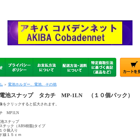
ム
電池ホルダー、電池、その他
＞
型電池スナップ タカチ MP-1LN （１０個パック）
像をクリックすると拡大されます。
チ MP1LN
電池スナップ
スチック（ABS樹脂)タイプ
袋１０個入り
ド線１５ｃｍ