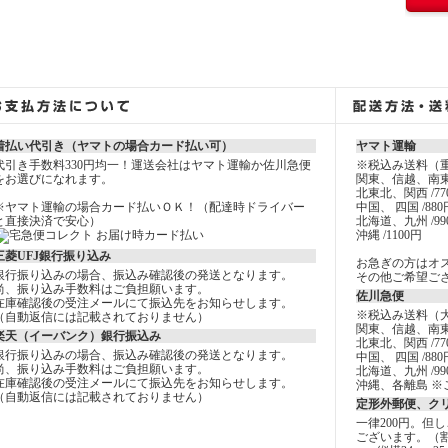
着払い代引き（ヤマトの場合カード払い可）
ヤマト運輸
代引き手数料330円均一！運送会社はヤマト運輸か佐川急便
※税込み送料（
をお選びになれます。
関東、信越、南東
北東北、関西 /77
※ヤマト運輸の場合カード払いＯＫ！（配達時ドライバー
中国、 四国 /880
と直接決済で安心）
北海道、九州 /99
沖縄 /1100円
三菱UFJ銀行振り込み
お急ぎの方はオ
銀行振り込みの場合、振込み確認後の発送となります。
その他ご希望ご
尚、振り込み手数料はご負担願います。
佐川急便
在庫確認後の受注メールにて振込先をお知らせします。
※税込み送料（
（自動返信には記載されておりません）
関東、信越、南東
楽天（イーバンク）銀行振込み
北東北、関西 /77
銀行振り込みの場合、振込み確認後の発送となります。
中国、 四国 /880
尚、振り込み手数料はご負担願います。
北海道、九州 /99
在庫確認後の受注メールにて振込先をお知らせします。
沖縄、各離島 ※
（自動返信には記載されておりません）
定形外郵便、ク
一律200円。但
ございます。（