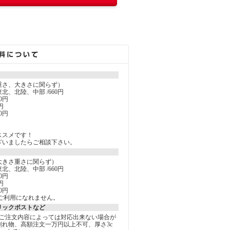
重さ、大きさに関らず）
北、北陸、中部 /660円
0円
円
0円
ススメです！
ざいましたらご相談下さい。
大きさ重さに関らず）
北、北陸、中部 /660円
0円
円
0円
ご利用になれません。
リックポストなど
しご注文内容によっては対応出来ない場合が
割れ物、高額注文一万円以上不可、厚さ3c