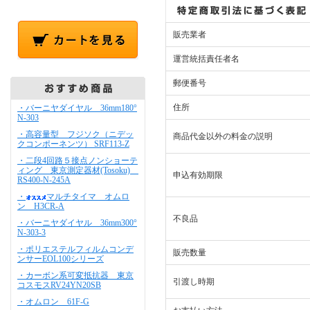
販売業者
運営統括責任者名
郵便番号
住所
・バーニヤダイヤル 36mm180°
N-303
・高容量型 フジソク（ニデッ
商品代金以外の料金の説明
クコンポーネンツ） SRF113-Z
・二段4回路５接点ノンショーテ
ィング 東京測定器材(Tosoku)
申込有効期限
RS400-N-245A
・
マルチタイマ オムロ
ン H3CR-A
不良品
・バーニヤダイヤル 36mm300°
N-303-3
・ポリエステルフィルムコンデ
販売数量
ンサーEOL100シリーズ
・カーボン系可変抵抗器 東京
引渡し時期
コスモスRV24YN20SB
・オムロン 61F-G