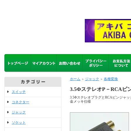
ホーム
ジャック
各種変換
＞
＞
3.5ΦステレオP－RCAピン
スイッチ
3.5ΦステレオプラグとRCAピンジ
金メッキ仕様
コネクター
ジャック
ソケット