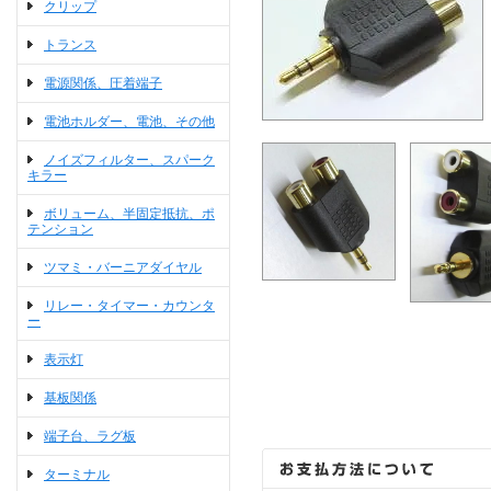
クリップ
トランス
電源関係、圧着端子
電池ホルダー、電池、その他
ノイズフィルター、スパーク
キラー
ボリューム、半固定抵抗、ポ
テンション
ツマミ・バーニアダイヤル
リレー・タイマー・カウンタ
ー
表示灯
基板関係
端子台、ラグ板
ターミナル