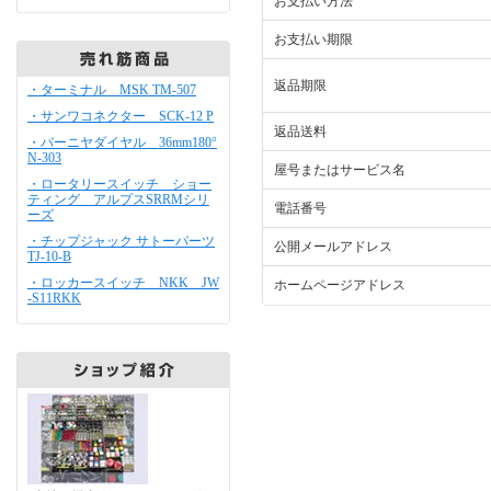
お支払い方法
お支払い期限
返品期限
・ターミナル MSK TM-507
・サンワコネクター SCK-12 P
返品送料
・バーニヤダイヤル 36mm180°
N-303
屋号またはサービス名
・ロータリースイッチ ショー
ティング アルプスSRRMシリ
電話番号
ーズ
・チップジャック サトーパーツ
公開メールアドレス
TJ-10-B
・ロッカースイッチ NKK JW
ホームページアドレス
-S11RKK