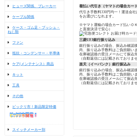
ヒューズ関係、ブレーカー
着払い代引き（ヤマトの場合カー
代引き手数料330円均一！運送会
をお選びになれます。
ケーブル関係
※ヤマト運輸の場合カード払いＯ
ケース・ゴム足・ブッシュ・
と直接決済で安心）
ねじ類
三菱UFJ銀行振り込み
ファン
銀行振り込みの場合、振込み確認
尚、振り込み手数料はご負担願い
抵抗・コンデンサー・半導体
在庫確認後の受注メールにて振込
（自動返信には記載されておりま
ケア(メンテナンス）商品
楽天（イーバンク）銀行振込み
銀行振り込みの場合、振込み確認
尚、振り込み手数料はご負担願い
キット
在庫確認後の受注メールにて振込
（自動返信には記載されておりま
工具
その他
ビックリ市！新品限定特価
スイッチメーカー別