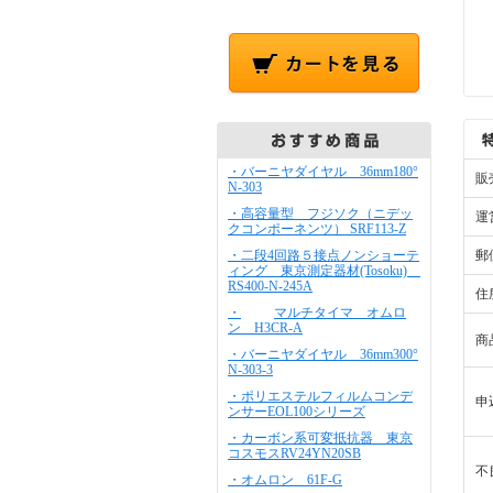
・バーニヤダイヤル 36mm180°
販
N-303
・高容量型 フジソク（ニデッ
運
クコンポーネンツ） SRF113-Z
・二段4回路５接点ノンショーテ
郵
ィング 東京測定器材(Tosoku)
RS400-N-245A
住
・
マルチタイマ オムロ
ン H3CR-A
商
・バーニヤダイヤル 36mm300°
N-303-3
・ポリエステルフィルムコンデ
申
ンサーEOL100シリーズ
・カーボン系可変抵抗器 東京
コスモスRV24YN20SB
不
・オムロン 61F-G