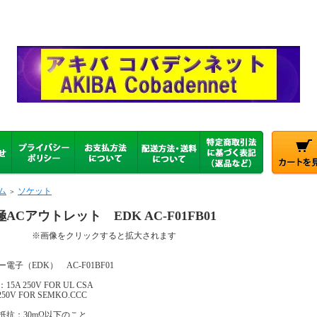
ム
ソケット
＞
ACアウトレット EDK AC-F01FB01
画像をクリックすると拡大されます
電子（EDK） AC-F01BF01
15A 250V FOR UL CSA
 250V FOR SEMKO.CCC
抵抗：30mΩ以下のこと