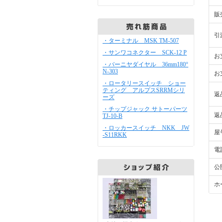
販
引
・ターミナル MSK TM-507
・サンワコネクター SCK-12 P
お
・バーニヤダイヤル 36mm180°
N-303
お
・ロータリースイッチ ショー
ティング アルプスSRRMシリ
返
ーズ
・チップジャック サトーパーツ
返
TJ-10-B
・ロッカースイッチ NKK JW
屋
-S11RKK
電
公
ホ