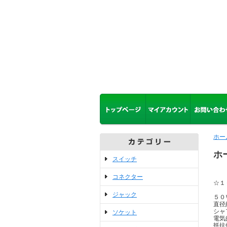
ホー
ホ
スイッチ
※
コネクター
☆１
ジャック
５０
直径
シャ
ソケット
電気
抵抗