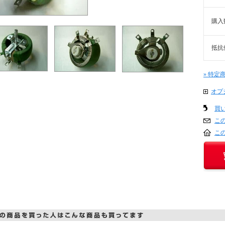
購入
抵抗
» 特定
オプ
買
こ
こ