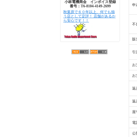
小林電機商会 インボイス登録
申
番号：T6-8104-4149-2699
秋葉原で６０年以上、何でも揃
う店として定評！ 店舗があるか
ら安心です！！
不
販
引
お
お
返
返
屋
電
公