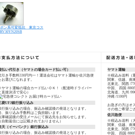
ボン系可変抵抗 東京コス
RV30YN20SB
着払い代引き（ヤマトの場合カード払い可）
ヤマト運輸
代引き手数料330円均一！運送会社はヤマト運輸か佐川急便
※税込み送料（
をお選びになれます。
関東、信越、南東
北東北、関西 /77
※ヤマト運輸の場合カード払いＯＫ！（配達時ドライバー
中国、 四国 /880
と直接決済で安心）
北海道、九州 /99
沖縄 /1100円
三菱UFJ銀行振り込み
お急ぎの方はオ
銀行振り込みの場合、振込み確認後の発送となります。
その他ご希望ご
尚、振り込み手数料はご負担願います。
佐川急便
在庫確認後の受注メールにて振込先をお知らせします。
※税込み送料（
（自動返信には記載されておりません）
関東、信越、南東
楽天（イーバンク）銀行振込み
北東北、関西 /77
銀行振り込みの場合、振込み確認後の発送となります。
中国、 四国 /880