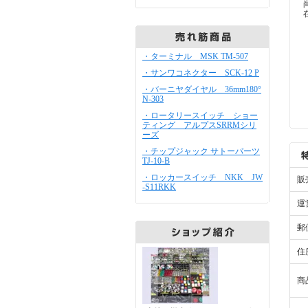
・ターミナル MSK TM-507
・サンワコネクター SCK-12 P
・バーニヤダイヤル 36mm180°
N-303
・ロータリースイッチ ショー
ティング アルプスSRRMシリ
ーズ
・チップジャック サトーパーツ
TJ-10-B
・ロッカースイッチ NKK JW
販
-S11RKK
運
郵
住
商