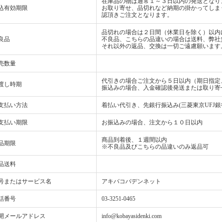
在庫品の物は通常１～３日以内の発送となり
込有効期限
お取り寄せ、品切れなど納期の掛かってしま
認頂きご注文となります。
品切れの場合は２日間（休業日を除く）以内
良品
不良品、こちらの品違いの場合は送料、弊社
それ以外の返品、交換は一切ご遠慮願います
売数量
代引きの場合ご注文から５日以内（期日指定
渡し時期
振込みの場合、入金確認後発送または取り寄
支払い方法
着払い代引き、先銀行振込み(三菱東京UFJ銀
支払い期限
お振込みの場合、注文から１０日以内
商品到着後、１週間以内
品期限
※不良品及びこちらの品違いのみ返品可
品送料
号またはサービス名
アキバコバデンネット
話番号
03-3251-0465
開メールアドレス
info@kobayasidenki.com