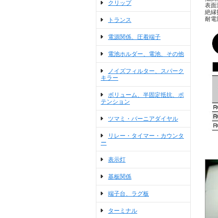
クリップ
表面
絶縁
耐電
トランス
電源関係、圧着端子
電池ホルダー、電池、その他
ノイズフィルター、スパーク
キラー
ボリューム、半固定抵抗、ポ
テンション
ツマミ・バーニアダイヤル
リレー・タイマー・カウンタ
ー
表示灯
基板関係
端子台、ラグ板
ターミナル