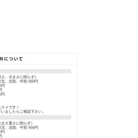
重さ、大きさに関らず）
北、北陸、中部 /660円
0円
円
0円
ススメです！
ざいましたらご相談下さい。
大きさ重さに関らず）
北、北陸、中部 /660円
0円
円