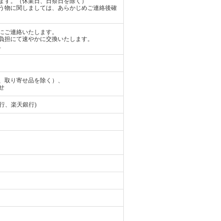
ます。（休業日、日祭日を除く）
う物に関しましては、あらかじめご連絡後確
にご連絡いたします。
負担にて速やかに交換いたします。
。
、取り寄せ品を除く）、
せ
行、楽天銀行)