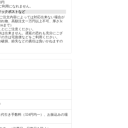
0円
ご利用になれません。
リックポストなど
しご注文内容によっては対応出来ない場合が
割れ物、高額注文一万円以上不可、厚さ3c
5cmまで）
ことにご注意ください。
跡は出来ません。遅延の恐れも充分にござ
ぎの方は宅急便などをご利用ください。
の破損、紛失などの責任は負いかねますの
。
F
代引き手数料（324円均一）、お振込みの場