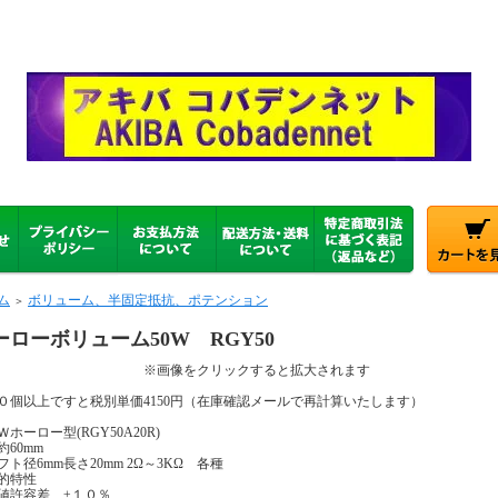
ム
ボリューム、半固定抵抗、ポテンション
＞
ーローボリューム50W RGY50
画像をクリックすると拡大されます
０個以上ですと税別単価4150円（在庫確認メールで再計算いたします）
Ｗホーロー型(RGY50A20R)
約60mm
フト径6mm長さ20mm 2Ω～3KΩ 各種
的特性
値許容差 ±１０％