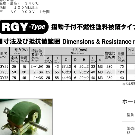
温度（最高） ３４０℃
抵抗 １００ＭΩ以上
圧 ＡＣ１０００Ｖ １分間
ホー
型番
販売
格