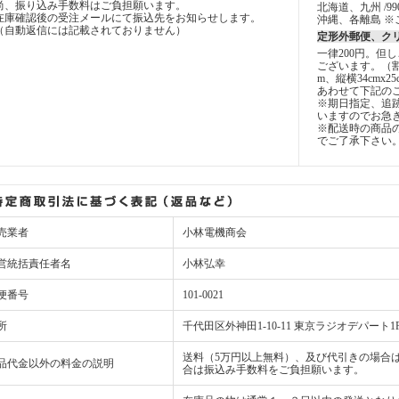
尚、振り込み手数料はご負担願います。
北海道、九州 /99
在庫確認後の受注メールにて振込先をお知らせします。
沖縄、各離島 ※
（自動返信には記載されておりません）
定形外郵便、ク
一律200円。但
ございます。（
m、縦横34cmx2
あわせて下記の
※期日指定、追
いますのでお急
※配送時の商品
でご了承下さい
売業者
小林電機商会
営統括責任者名
小林弘幸
便番号
101-0021
所
千代田区外神田1-10-11 東京ラジオデパート1
送料（5万円以上無料）、及び代引きの場合は
品代金以外の料金の説明
合は振込み手数料をご負担願います。