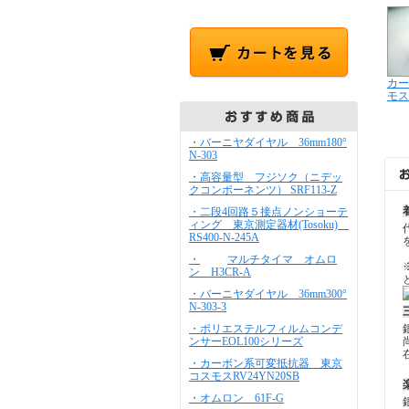
カー
モス
・バーニヤダイヤル 36mm180°
N-303
・高容量型 フジソク（ニデッ
クコンポーネンツ） SRF113-Z
・二段4回路５接点ノンショーテ
ィング 東京測定器材(Tosoku)
RS400-N-245A
・
マルチタイマ オムロ
ン H3CR-A
・バーニヤダイヤル 36mm300°
N-303-3
・ポリエステルフィルムコンデ
ンサーEOL100シリーズ
・カーボン系可変抵抗器 東京
コスモスRV24YN20SB
・オムロン 61F-G