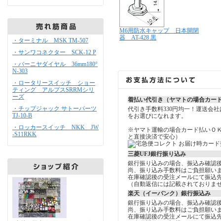
M6用防水キャップ 日本開閉
器 AT-428 黒
・ターミナル MSK TM-507
・サンワコネクター SCK-12 P
・バーニヤダイヤル 36mm180°
N-303
・ロータリースイッチ ショー
ティング アルプスSRRMシリ
ーズ
着払い代引き（ヤマトの場合カー
・チップジャック サトーパーツ
代引き手数料330円均一！運送会
TJ-10-B
をお選びになれます。
・ロッカースイッチ NKK JW
※ヤマト運輸の場合カード払いＯ
-S11RKK
と直接決済で安心）
三菱UFJ銀行振り込み
銀行振り込みの場合、振込み確認
尚、振り込み手数料はご負担願い
在庫確認後の受注メールにて振込
（自動返信には記載されておりま
楽天（イーバンク）銀行振込み
銀行振り込みの場合、振込み確認
尚、振り込み手数料はご負担願い
在庫確認後の受注メールにて振込