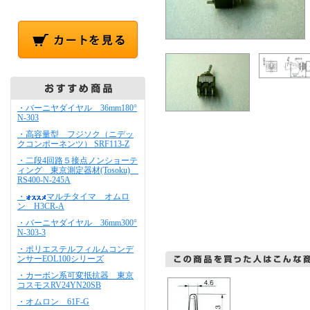
・バーニヤダイヤル 36mm180°
N-303
・高容量型 フジソク（ニデッ
クコンポーネンツ） SRF113-Z
・二段4回路５接点ノンショーテ
ィング 東京測定器材(Tosoku)
RS400-N-245A
・
マルチタイマ オムロ
ン H3CR-A
・バーニヤダイヤル 36mm300°
N-303-3
・ポリエステルフィルムコンデ
ンサーEOL100シリーズ
・カーボン系可変抵抗器 東京
コスモスRV24YN20SB
・オムロン 61F-G