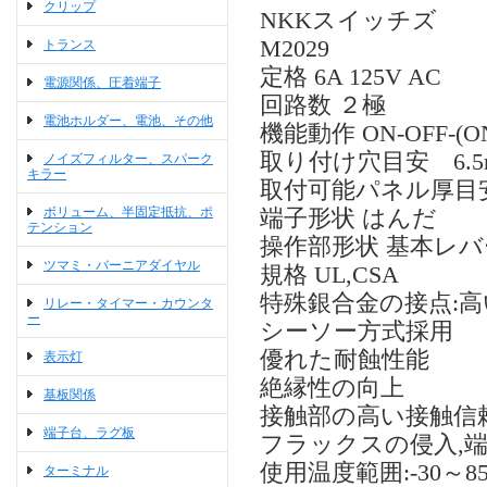
クリップ
NKKスイッチズ
M2029
トランス
定格 6A 125V AC
電源関係、圧着端子
回路数 ２極
電池ホルダー、電池、その他
機能動作 ON-OFF-
取り付け穴目安 6.
ノイズフィルター、スパーク
キラー
取付可能パネル厚目安
ボリューム、半固定抵抗、ポ
端子形状 はんだ
テンション
操作部形状 基本レバ
ツマミ・バーニアダイヤル
規格 UL,CSA
特殊銀合金の接点:高
リレー・タイマー・カウンタ
ー
シーソー方式採用
優れた耐蝕性能
表示灯
絶縁性の向上
基板関係
接触部の高い接触信
端子台、ラグ板
フラックスの侵入,
使用温度範囲:-30～8
ターミナル