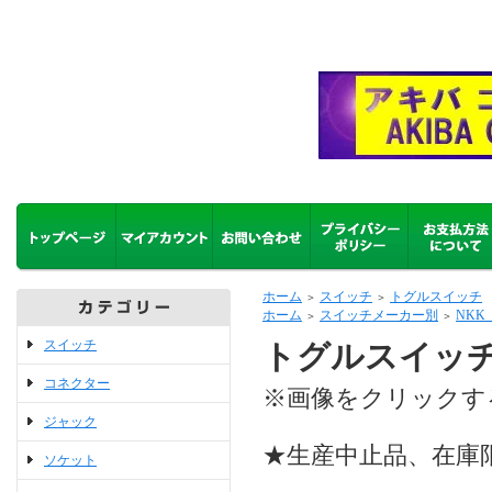
ホーム
スイッチ
トグルスイッチ
＞
＞
ホーム
スイッチメーカー別
NK
＞
＞
スイッチ
トグルスイッチ N
コネクター
※画像をクリックす
ジャック
★生産中止品、在庫
ソケット