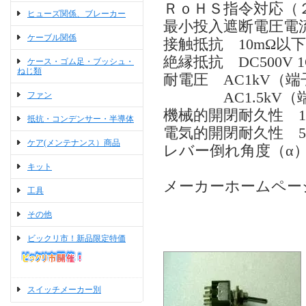
ＲｏＨＳ指令対応（
ヒューズ関係、ブレーカー
最小投入遮断電圧電流 1
ケーブル関係
接触抵抗 10mΩ以下（
絶縁抵抗 DC500V 
ケース・ゴム足・ブッシュ・
ねじ類
耐電圧 AC1kV（
AC1.5kV（端
ファン
機械的開閉耐久性 10
抵抗・コンデンサー・半導体
電気的開閉耐久性 50,
ケア(メンテナンス）商品
レバー倒れ角度（α）25
キット
メーカーホームペー
工具
その他
ビックリ市！新品限定特価
スイッチメーカー別