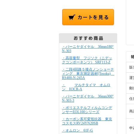
・バーニヤダイヤル 36mm180°
N-303
・高容量型 フジソク（ニデッ
クコンポーネンツ） SRF113-Z
販
・二段4回路５接点ノンショーテ
ィング 東京測定器材(Tosoku)
RS400-N-245A
運
・
マルチタイマ オムロ
郵
ン H3CR-A
・バーニヤダイヤル 36mm300°
住
N-303-3
・ポリエステルフィルムコンデ
商
ンサーEOL100シリーズ
・カーボン系可変抵抗器 東京
コスモスRV24YN20SB
申
・オムロン 61F-G