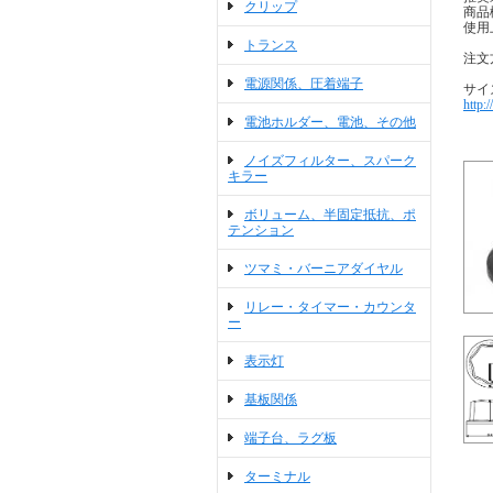
クリップ
商品
使用
トランス
注文方
電源関係、圧着端子
サイ
http:
電池ホルダー、電池、その他
ノイズフィルター、スパーク
キラー
ボリューム、半固定抵抗、ポ
テンション
ツマミ・バーニアダイヤル
リレー・タイマー・カウンタ
ー
表示灯
基板関係
端子台、ラグ板
ターミナル