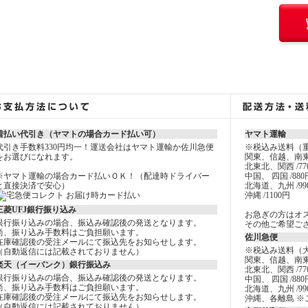
着払い代引き（ヤマトの場合カード払い可）
ヤマト運輸
代引き手数料330円均一！運送会社はヤマト運輸か佐川急便
※税込み送料（
をお選びになれます。
関東、信越、南東
北東北、関西 /77
※ヤマト運輸の場合カード払いＯＫ！（配達時ドライバー
中国、 四国 /880
と直接決済で安心）
北海道、九州 /99
沖縄 /1100円
三菱UFJ銀行振り込み
お急ぎの方はオ
銀行振り込みの場合、振込み確認後の発送となります。
その他ご希望ご
尚、振り込み手数料はご負担願います。
佐川急便
在庫確認後の受注メールにて振込先をお知らせします。
※税込み送料（
（自動返信には記載されておりません）
関東、信越、南東
楽天（イーバンク）銀行振込み
北東北、関西 /77
銀行振り込みの場合、振込み確認後の発送となります。
中国、 四国 /880
尚、振り込み手数料はご負担願います。
北海道、九州 /99
在庫確認後の受注メールにて振込先をお知らせします。
沖縄、各離島 ※
（自動返信には記載されておりません）