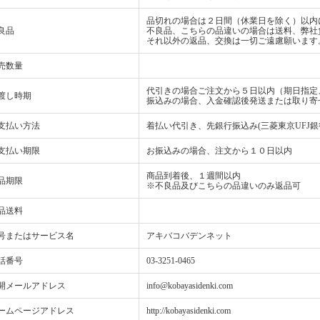
品切れの場合は２日間（休業日を除く）以内
良品
不良品、こちらの品違いの場合は送料、弊社
それ以外の返品、交換は一切ご遠慮願います
売数量
代引きの場合ご注文から５日以内（期日指定
渡し時期
振込みの場合、入金確認後発送または取り寄
支払い方法
着払い代引き、先銀行振込み(三菱東京UFJ銀
支払い期限
お振込みの場合、注文から１０日以内
商品到着後、１週間以内
品期限
※不良品及びこちらの品違いのみ返品可
品送料
号またはサービス名
アキバコバデンネット
話番号
03-3251-0465
開メールアドレス
info@kobayasidenki.com
ームページアドレス
http://kobayasidenki.com