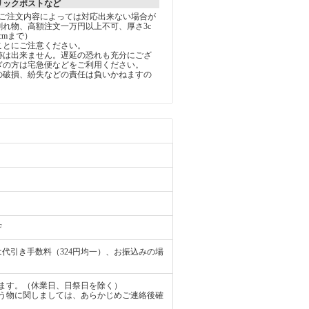
リックポストなど
しご注文内容によっては対応出来ない場合が
割れ物、高額注文一万円以上不可、厚さ3c
5cmまで）
ことにご注意ください。
跡は出来ません。遅延の恐れも充分にござ
ぎの方は宅急便などをご利用ください。
の破損、紛失などの責任は負いかねますの
。
F
代引き手数料（324円均一）、お振込みの場
ます。（休業日、日祭日を除く）
う物に関しましては、あらかじめご連絡後確