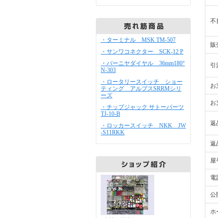
不
・ターミナル MSK TM-507
販
・サンワコネクター SCK-12 P
・バーニヤダイヤル 36mm180°
引
N-303
・ロータリースイッチ ショー
お
ティング アルプスSRRMシリ
ーズ
お
・チップジャック サトーパーツ
TJ-10-B
返
・ロッカースイッチ NKK JW
-S11RKK
返
屋
電
公
ホ