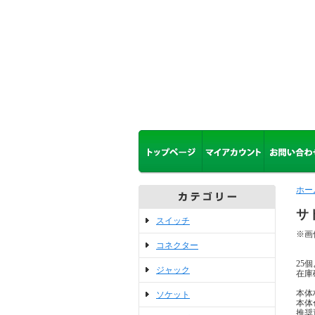
ホー
サト
スイッチ
※画
コネクター
25
ジャック
在庫
本体
ソケット
本体
推奨