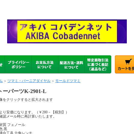
ム
ツマミ・バーニアダイヤル
モールドツマミ
＞
＞
ーパーツK-2901-L
像をクリックすると拡大されます
個より安価になります。（￥280－【税別】）
確認メール時に再計算いたします。
材質 フェノール
色 黒
適合工具 六角レンチ