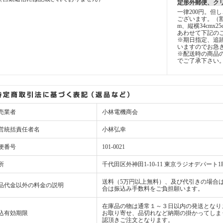
定形外郵便、ク
一律200円。但
ございます。（
m、縦横34cmx2
あわせて下記の
※期日指定、追
いますのでお急
※配送時の商品
でご了承下さい
売業者
小林電機商会
営統括責任者名
小林弘幸
便番号
101-0021
所
千代田区外神田1-10-11 東京ラジオデパート1
送料（5万円以上無料）、及び代引きの場合は
品代金以外の料金の説明
合は振込み手数料をご負担願います。
在庫品の物は通常１～３日以内の発送となり
込有効期限
お取り寄せ、品切れなど納期の掛かってしま
認頂きご注文となります。