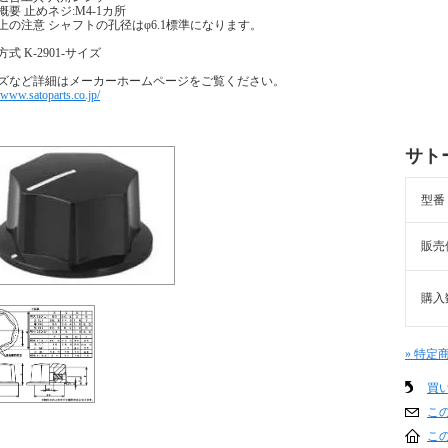
概要 止めネジ:M4-1カ所
上の注意 シャフトの孔径はφ6.1標準になります。
式 K-2901-サイズ
ズなど詳細はメーカーホームページをご覧ください。
//www.satoparts.co.jp/
サトー
型番
販売
購入
» 特定
買
こ
こ