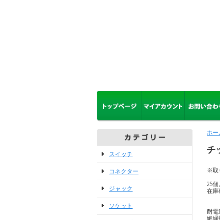
ホー
チ
スイッチ
※取
コネクター
25
ジャック
在庫
ソケット
耐電圧
絶縁抵