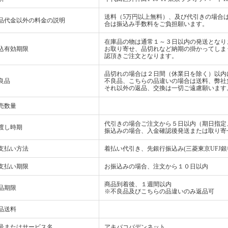
送料（5万円以上無料）、及び代引きの場合は
品代金以外の料金の説明
合は振込み手数料をご負担願います。
在庫品の物は通常１～３日以内の発送となり
込有効期限
お取り寄せ、品切れなど納期の掛かってしま
認頂きご注文となります。
品切れの場合は２日間（休業日を除く）以内
良品
不良品、こちらの品違いの場合は送料、弊社
それ以外の返品、交換は一切ご遠慮願います
売数量
代引きの場合ご注文から５日以内（期日指定
渡し時期
振込みの場合、入金確認後発送または取り寄
支払い方法
着払い代引き、先銀行振込み(三菱東京UFJ銀
支払い期限
お振込みの場合、注文から１０日以内
商品到着後、１週間以内
品期限
※不良品及びこちらの品違いのみ返品可
品送料
号またはサービス名
アキバコバデンネット