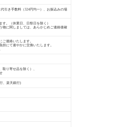
代引き手数料（324円均一）、お振込みの場
ます。（休業日、日祭日を除く）
う物に関しましては、あらかじめご連絡後確
にご連絡いたします。
負担にて速やかに交換いたします。
。
、取り寄せ品を除く）、
せ
行、楽天銀行)