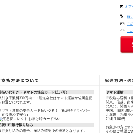
オプ
買
こ
こ
着払い代引き（ヤマトの場合カード払い可）
ヤマト運輸
代引き手数料330円均一！運送会社はヤマト運輸か佐川急便
※税込み送料（
をお選びになれます。
関東、信越、南東
北東北、関西 /77
※ヤマト運輸の場合カード払いＯＫ！（配達時ドライバー
中国、 四国 /880
と直接決済で安心）
北海道、九州 /99
沖縄 /1100円
三菱UFJ銀行振り込み
お急ぎの方はオ
銀行振り込みの場合、振込み確認後の発送となります。
その他ご希望ご