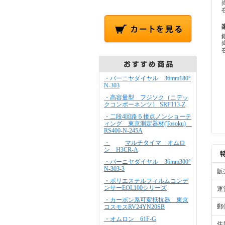
・バーニヤダイヤル 36mm180°
N-303
・高容量型 フジソク（ニデッ
クコンポーネンツ） SRF113-Z
・二段4回路５接点ノンショーテ
ィング 東京測定器材(Tosoku)
RS400-N-245A
・
マルチタイマ オムロ
ン H3CR-A
・バーニヤダイヤル 36mm300°
N-303-3
販
・ポリエステルフィルムコンデ
ンサーEOL100シリーズ
運
・カーボン系可変抵抗器 東京
郵
コスモスRV24YN20SB
・オムロン 61F-G
住