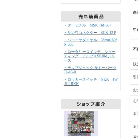
商
・ターミナル MSK TM-507
申
・サンワコネクター SCK-12 P
・バーニヤダイヤル 36mm180°
N-303
不
・ロータリースイッチ ショー
ティング アルプスSRRMシリ
ーズ
販
・チップジャック サトーパーツ
TJ-10-B
引
・ロッカースイッチ NKK JW
-S11RKK
お
お
返
返
屋