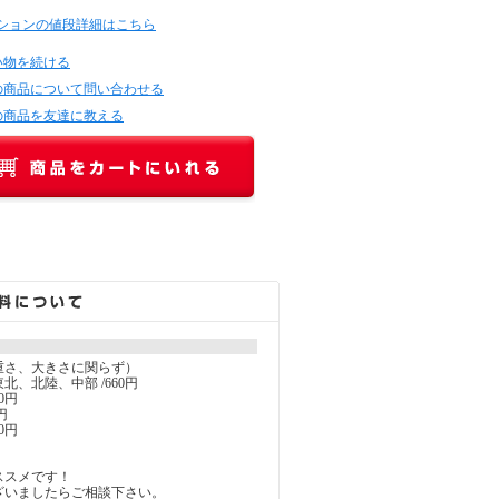
ションの値段詳細はこちら
い物を続ける
の商品について問い合わせる
の商品を友達に教える
重さ、大きさに関らず）
北、北陸、中部 /660円
0円
円
0円
ススメです！
ざいましたらご相談下さい。