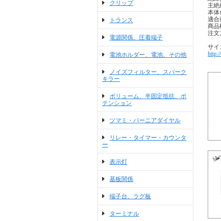
クリップ
主絶
本体
適合商
トランス
商品
注文方
電源関係、圧着端子
サイ
http:
電池ホルダー、電池、その他
ノイズフィルター、スパーク
キラー
ボリューム、半固定抵抗、ポ
テンション
ツマミ・バーニアダイヤル
リレー・タイマー・カウンタ
ー
表示灯
基板関係
端子台、ラグ板
ターミナル