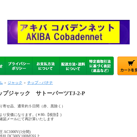
ム
ジャック
チップ・バナナ
＞
＞
ップジャック サトーパーツTJ-2-P
り寄せ品、通常約５日間（赤、黒除く）
個より安価になります。(￥80-【税別】)
確認メールにて再計算いたします
 AC1000V(1分間)
抗 DC500V,100MΩ以上