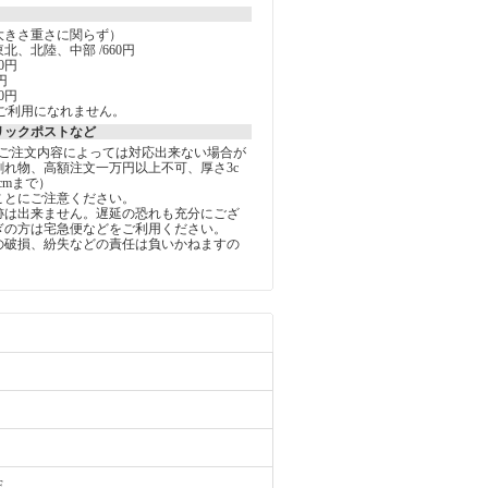
大きさ重さに関らず）
北、北陸、中部 /660円
0円
円
0円
ご利用になれません。
リックポストなど
しご注文内容によっては対応出来ない場合が
割れ物、高額注文一万円以上不可、厚さ3c
5cmまで）
ことにご注意ください。
跡は出来ません。遅延の恐れも充分にござ
ぎの方は宅急便などをご利用ください。
の破損、紛失などの責任は負いかねますの
。
F