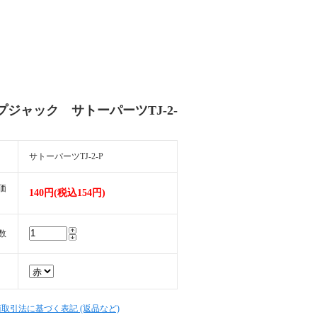
プジャック サトーパーツTJ-2-
サトーパーツTJ-2-P
価
140円(税込154円)
数
商取引法に基づく表記 (返品など)