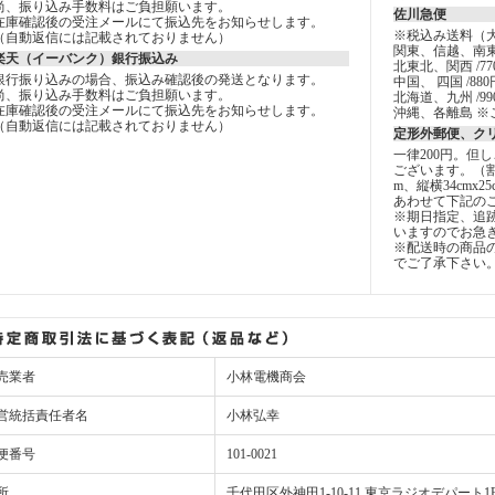
尚、振り込み手数料はご負担願います。
佐川急便
在庫確認後の受注メールにて振込先をお知らせします。
※税込み送料（
（自動返信には記載されておりません）
関東、信越、南東
楽天（イーバンク）銀行振込み
北東北、関西 /77
銀行振り込みの場合、振込み確認後の発送となります。
中国、 四国 /880
尚、振り込み手数料はご負担願います。
北海道、九州 /99
在庫確認後の受注メールにて振込先をお知らせします。
沖縄、各離島 ※
（自動返信には記載されておりません）
定形外郵便、ク
一律200円。但
ございます。（
m、縦横34cmx2
あわせて下記の
※期日指定、追
いますのでお急
※配送時の商品
でご了承下さい
売業者
小林電機商会
営統括責任者名
小林弘幸
便番号
101-0021
所
千代田区外神田1-10-11 東京ラジオデパート1