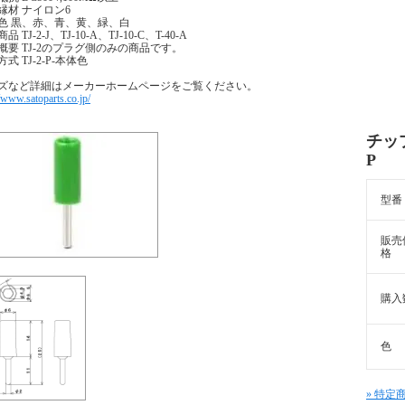
縁材 ナイロン6
色 黒、赤、青、黄、緑、白
品 TJ-2-J、TJ-10-A、TJ-10-C、T-40-A
概要 TJ-2のプラグ側のみの商品です。
式 TJ-2-P-本体色
ズなど詳細はメーカーホームページをご覧ください。
//www.satoparts.co.jp/
チッ
P
型番
販売
格
購入
色
» 特定