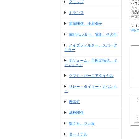
クリップ
パネ
ナッ
商品
トランス
注文方
電源関係、圧着端子
サイ
http:
電池ホルダー、電池、その他
ノイズフィルター、スパーク
キラー
ボリューム、半固定抵抗、ポ
テンション
ツマミ・バーニアダイヤル
リレー・タイマー・カウンタ
ー
表示灯
基板関係
端子台、ラグ板
ターミナル