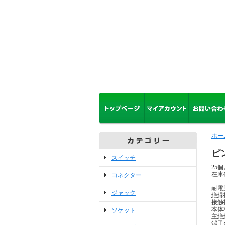
ホー
ピ
スイッチ
25
在庫
コネクター
耐電圧
ジャック
絶縁抵
接触
本体
ソケット
主絶
端子