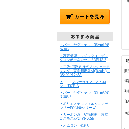
・バーニヤダイヤル 36mm180°
N-303
・高容量型 フジソク（ニデッ
クコンポーネンツ） SRF113-Z
・二段4回路５接点ノンショーテ
ィング 東京測定器材(Tosoku)
販
RS400-N-245A
運
・
マルチタイマ オムロ
ン H3CR-A
郵
・バーニヤダイヤル 36mm300°
N-303-3
住
・ポリエステルフィルムコンデ
ンサーEOL100シリーズ
商
・カーボン系可変抵抗器 東京
コスモスRV24YN20SB
・オムロン 61F-G