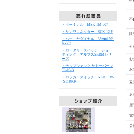
申
不
・ターミナル MSK TM-507
・サンワコネクター SCK-12 P
販
・バーニヤダイヤル 36mm180°
N-303
引
・ロータリースイッチ ショー
ティング アルプスSRRMシリ
ーズ
お
・チップジャック サトーパーツ
お
TJ-10-B
・ロッカースイッチ NKK JW
-S11RKK
返
返
屋
電
公