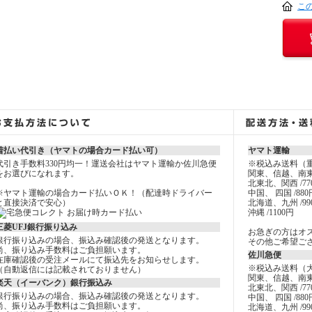
こ
着払い代引き（ヤマトの場合カード払い可）
ヤマト運輸
代引き手数料330円均一！運送会社はヤマト運輸か佐川急便
※税込み送料（
をお選びになれます。
関東、信越、南東
北東北、関西 /77
※ヤマト運輸の場合カード払いＯＫ！（配達時ドライバー
中国、 四国 /880
と直接決済で安心）
北海道、九州 /99
沖縄 /1100円
三菱UFJ銀行振り込み
お急ぎの方はオ
銀行振り込みの場合、振込み確認後の発送となります。
その他ご希望ご
尚、振り込み手数料はご負担願います。
佐川急便
在庫確認後の受注メールにて振込先をお知らせします。
※税込み送料（
（自動返信には記載されておりません）
関東、信越、南東
楽天（イーバンク）銀行振込み
北東北、関西 /77
銀行振り込みの場合、振込み確認後の発送となります。
中国、 四国 /880
尚、振り込み手数料はご負担願います。
北海道、九州 /99