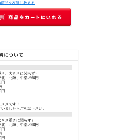
の商品を友達に教える
重さ、大きさに関らず）
北、北陸、中部 /660円
0円
円
0円
ススメです！
ざいましたらご相談下さい。
大きさ重さに関らず）
北、北陸、中部 /660円
0円
円
0円