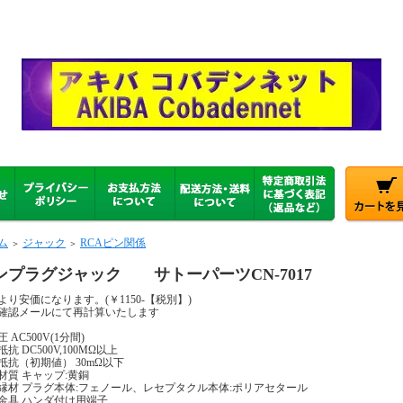
ム
ジャック
RCAピン関係
＞
＞
ンプラグジャック サトーパーツCN-7017
個より安価になります。(￥1150-【税別】)
確認メールにて再計算いたします
 AC500V(1分間)
抗 DC500V,100MΩ以上
抵抗（初期値） 30mΩ以下
材質 キャップ:黄銅
縁材 プラグ本体:フェノール、レセプタクル本体:ポリアセタール
金具 ハンダ付け用端子