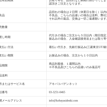
込有効期限
お取り寄せ、品切れなど納期の掛かってしま
認頂きご注文となります。
品切れの場合は２日間（休業日を除く）以内
良品
不良品、こちらの品違いの場合は送料、弊社
それ以外の返品、交換は一切ご遠慮願います
売数量
代引きの場合ご注文から５日以内（期日指定
渡し時期
振込みの場合、入金確認後発送または取り寄
支払い方法
着払い代引き、先銀行振込み(三菱東京UFJ銀
支払い期限
お振込みの場合、注文から１０日以内
商品到着後、１週間以内
品期限
※不良品及びこちらの品違いのみ返品可
品送料
号またはサービス名
アキバコバデンネット
話番号
03-3251-0465
開メールアドレス
info@kobayasidenki.com