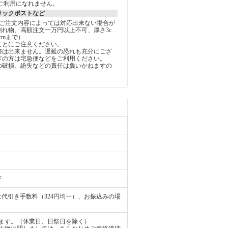
ご利用になれません。
リックポストなど
しご注文内容によっては対応出来ない場合が
割れ物、高額注文一万円以上不可、厚さ3c
5cmまで）
ことにご注意ください。
跡は出来ません。遅延の恐れも充分にござ
ぎの方は宅急便などをご利用ください。
の破損、紛失などの責任は負いかねますの
。
F
代引き手数料（324円均一）、お振込みの場
ます。（休業日、日祭日を除く）