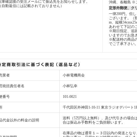
在庫確認後の受注メールにて振込先をお知らせします。
沖縄、各離島 ※
（自動返信には記載されておりません）
定形外郵便、ク
一律200円。但
ございます。（
m、縦横34cmx2
あわせて下記の
※期日指定、追
いますのでお急
※配送時の商品
でご了承下さい
売業者
小林電機商会
営統括責任者名
小林弘幸
便番号
101-0021
所
千代田区外神田1-10-11 東京ラジオデパート1
送料（5万円以上無料）、及び代引きの場合は
品代金以外の料金の説明
合は振込み手数料をご負担願います。
在庫品の物は通常１～３日以内の発送となり