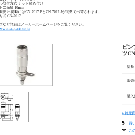
ル取付方式 ナット締め付け
ト二面幅 10mm
概要 出荷時にはCN-7017-PとCN-7017-Jが同数で出荷されます。
式 CN-7017
ズなど詳細はメーカーホームページをご覧ください。
//www.satoparts.co.jp/
ピン
ツCN-
型番
販売
購入
» 特定
買
こ