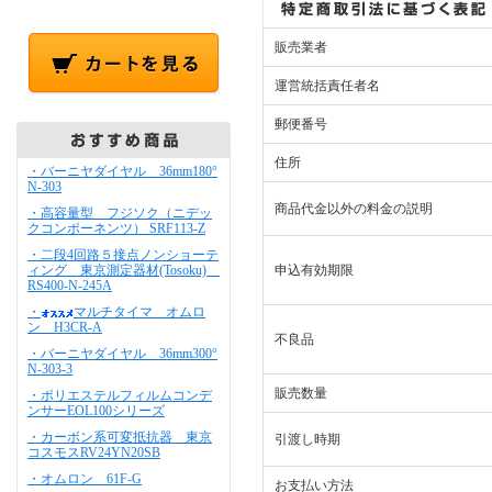
販売業者
運営統括責任者名
郵便番号
住所
・バーニヤダイヤル 36mm180°
N-303
商品代金以外の料金の説明
・高容量型 フジソク（ニデッ
クコンポーネンツ） SRF113-Z
・二段4回路５接点ノンショーテ
ィング 東京測定器材(Tosoku)
申込有効期限
RS400-N-245A
・
マルチタイマ オムロ
ン H3CR-A
不良品
・バーニヤダイヤル 36mm300°
N-303-3
販売数量
・ポリエステルフィルムコンデ
ンサーEOL100シリーズ
・カーボン系可変抵抗器 東京
引渡し時期
コスモスRV24YN20SB
・オムロン 61F-G
お支払い方法