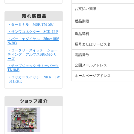
お支払い期限
返品期限
・ターミナル MSK TM-507
・サンワコネクター SCK-12 P
返品送料
・バーニヤダイヤル 36mm180°
N-303
屋号またはサービス名
・ロータリースイッチ ショー
ティング アルプスSRRMシリ
電話番号
ーズ
公開メールアドレス
・チップジャック サトーパーツ
TJ-10-B
ホームページアドレス
・ロッカースイッチ NKK JW
-S11RKK