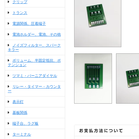
クリップ
トランス
電源関係、圧着端子
電池ホルダー、電池、その他
ノイズフィルター、スパーク
キラー
ボリューム、半固定抵抗、ポ
テンション
ツマミ・バーニアダイヤル
リレー・タイマー・カウンタ
ー
表示灯
基板関係
端子台、ラグ板
ターミナル