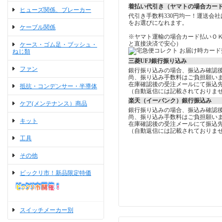
着払い代引き（ヤマトの場合カー
ヒューズ関係、ブレーカー
代引き手数料330円均一！運送会
をお選びになれます。
ケーブル関係
※ヤマト運輸の場合カード払いＯ
と直接決済で安心）
ケース・ゴム足・ブッシュ・
ねじ類
三菱UFJ銀行振り込み
ファン
銀行振り込みの場合、振込み確認
尚、振り込み手数料はご負担願い
在庫確認後の受注メールにて振込
抵抗・コンデンサー・半導体
（自動返信には記載されておりま
楽天（イーバンク）銀行振込み
ケア(メンテナンス）商品
銀行振り込みの場合、振込み確認
尚、振り込み手数料はご負担願い
キット
在庫確認後の受注メールにて振込
（自動返信には記載されておりま
工具
その他
ビックリ市！新品限定特価
スイッチメーカー別