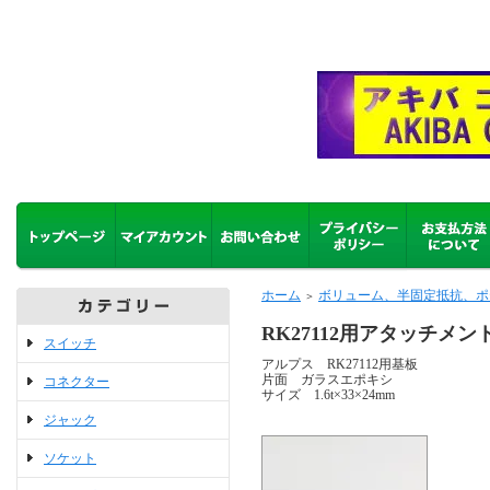
ホーム
ボリューム、半固定抵抗、ポ
＞
RK27112用アタッチメン
スイッチ
アルプス RK27112用基板
片面 ガラスエポキシ
コネクター
サイズ 1.6t×33×24mm
ジャック
ソケット