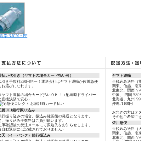
科学 NJC20＊PF
着払い代引き（ヤマトの場合カード払い可）
ヤマト運輸
代引き手数料330円均一！運送会社はヤマト運輸か佐川急便
※税込み送料（
をお選びになれます。
関東、信越、南東
北東北、関西 /77
※ヤマト運輸の場合カード払いＯＫ！（配達時ドライバー
中国、 四国 /880
と直接決済で安心）
北海道、九州 /99
沖縄 /1100円
三菱UFJ銀行振り込み
お急ぎの方はオ
銀行振り込みの場合、振込み確認後の発送となります。
その他ご希望ご
尚、振り込み手数料はご負担願います。
佐川急便
在庫確認後の受注メールにて振込先をお知らせします。
※税込み送料（
（自動返信には記載されておりません）
関東、信越、南東
楽天（イーバンク）銀行振込み
北東北、関西 /77