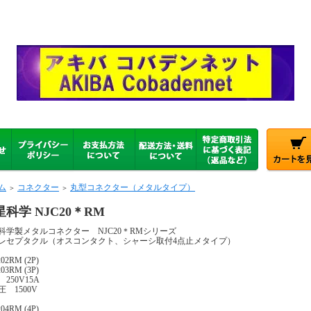
ム
コネクター
丸型コネクター（メタルタイプ）
＞
＞
星科学 NJC20＊RM
科学製メタルコネクター NJC20＊RMシリーズ
レセプタクル（オスコンタクト、シャーシ取付4点止メタイプ）
202RM (2P)
03RM (3P)
 250V15A
圧 1500V
04RM (4P)