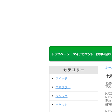
ホー
七
スイッチ
七星
正芯
コネクター
NJC
ジャック
NJC2
定格
耐電
ソケット
NJC2