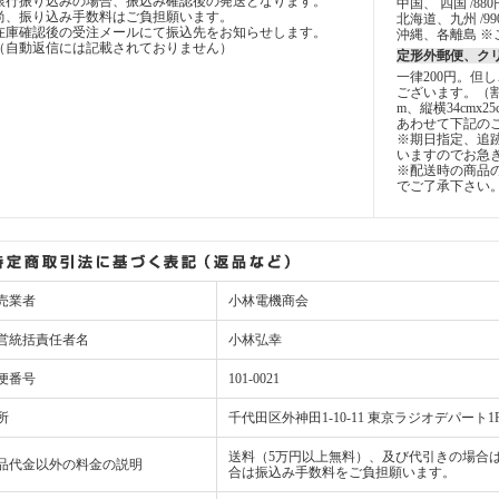
銀行振り込みの場合、振込み確認後の発送となります。
中国、 四国 /880
尚、振り込み手数料はご負担願います。
北海道、九州 /99
在庫確認後の受注メールにて振込先をお知らせします。
沖縄、各離島 ※
（自動返信には記載されておりません）
定形外郵便、ク
一律200円。但
ございます。（
m、縦横34cmx2
あわせて下記の
※期日指定、追
いますのでお急
※配送時の商品
でご了承下さい
売業者
小林電機商会
営統括責任者名
小林弘幸
便番号
101-0021
所
千代田区外神田1-10-11 東京ラジオデパート1
送料（5万円以上無料）、及び代引きの場合は
品代金以外の料金の説明
合は振込み手数料をご負担願います。