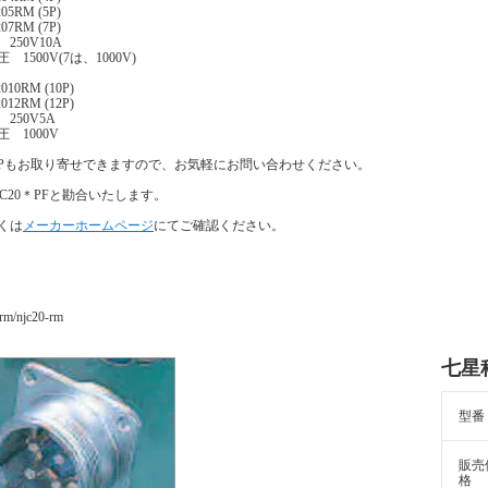
05RM (5P)
07RM (7P)
250V10A
 1500V(7は、1000V)
010RM (10P)
012RM (12P)
250V5A
 1000V
4Pもお取り寄せできますので、お気軽にお問い合わせください。
JC20＊PFと勘合いたします。
くは
メーカーホームページ
にてご確認ください。
rm/njc20-rm
七星科
型番
販売
格