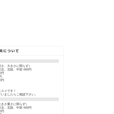
重さ、大きさに関らず）
北、北陸、中部 /660円
0円
円
0円
ススメです！
ざいましたらご相談下さい。
大きさ重さに関らず）
北、北陸、中部 /660円
0円