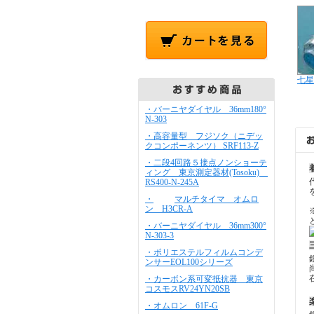
七星
・バーニヤダイヤル 36mm180°
N-303
・高容量型 フジソク（ニデッ
クコンポーネンツ） SRF113-Z
・二段4回路５接点ノンショーテ
ィング 東京測定器材(Tosoku)
RS400-N-245A
・
マルチタイマ オムロ
ン H3CR-A
・バーニヤダイヤル 36mm300°
N-303-3
・ポリエステルフィルムコンデ
ンサーEOL100シリーズ
・カーボン系可変抵抗器 東京
コスモスRV24YN20SB
・オムロン 61F-G