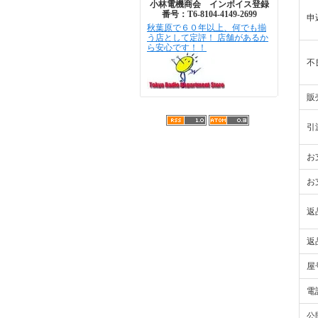
小林電機商会 インボイス登録
番号：T6-8104-4149-2699
申
秋葉原で６０年以上、何でも揃
う店として定評！ 店舗があるか
ら安心です！！
不
販
引
お
お
返
返
屋
電
公