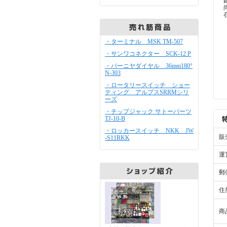
・ターミナル MSK TM-507
・サンワコネクター SCK-12 P
・バーニヤダイヤル 36mm180°
N-303
・ロータリースイッチ ショー
ティング アルプスSRRMシリ
ーズ
・チップジャック サトーパーツ
TJ-10-B
・ロッカースイッチ NKK JW
販
-S11RKK
運
郵
住
商