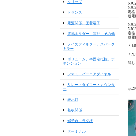
クリップ
NJC2
NJC2
定格 
トランス
耐電圧
電源関係、圧着端子
NJC2
NJC2
定格 
電池ホルダー、電池、その他
耐電圧
ノイズフィルター、スパーク
＊1
キラー
＊N
ボリューム、半固定抵抗、ポ
詳し
テンション
ツマミ・バーニアダイヤル
リレー・タイマー・カウンタ
njc20
ー
表示灯
基板関係
端子台、ラグ板
ターミナル