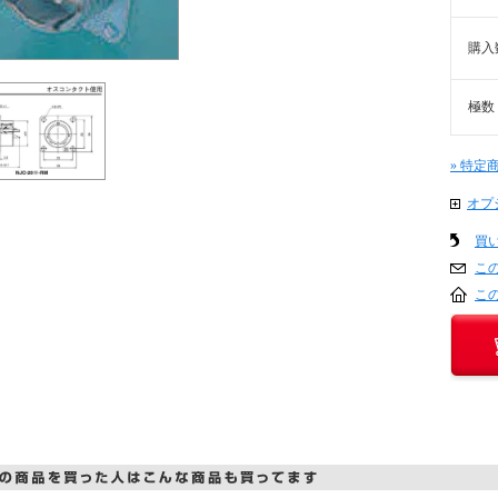
購入
極数
» 特定
オプ
買
こ
こ