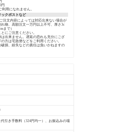
円
0円
ご利用になれません。
リックポストなど
しご注文内容によっては対応出来ない場合が
割れ物、高額注文一万円以上不可、厚さ3c
5cmまで）
ことにご注意ください。
跡は出来ません。遅延の恐れも充分にござ
ぎの方は宅急便などをご利用ください。
の破損、紛失などの責任は負いかねますの
。
F
代引き手数料（324円均一）、お振込みの場