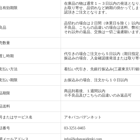
在庫品の物は通常１～３日以内の発送となり
込有効期限
お取り寄せ、品切れなど納期の掛かってしま
認頂きご注文となります。
品切れの場合は２日間（休業日を除く）以内
良品
不良品、こちらの品違いの場合は送料、弊社
それ以外の返品、交換は一切ご遠慮願います
売数量
代引きの場合ご注文から５日以内（期日指定
渡し時期
振込みの場合、入金確認後発送または取り寄
支払い方法
着払い代引き、先銀行振込み(三菱東京UFJ銀
支払い期限
お振込みの場合、注文から１０日以内
商品到着後、１週間以内
品期限
※不良品及びこちらの品違いのみ返品可
品送料
号またはサービス名
アキバコバデンネット
話番号
03-3251-0465
開メールアドレス
info@kobayasidenki.com