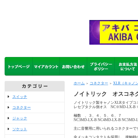
ホーム
コネクター
XLR（キャノ
＞
＞
ノイトリック オスコネクタ
スイッチ
ノイトリック製キャノンXLRタイプコ
レセプタクル側オス NC※MD-LX-
コネクター
極数 、３、４、５、６、７
ジャック
NC3MD-LX-B NC4MD-LX-B NC5MD-L
主に音響用に用いられるコネクターで
ソケット
金メッキコンタクトを採用し、接触時