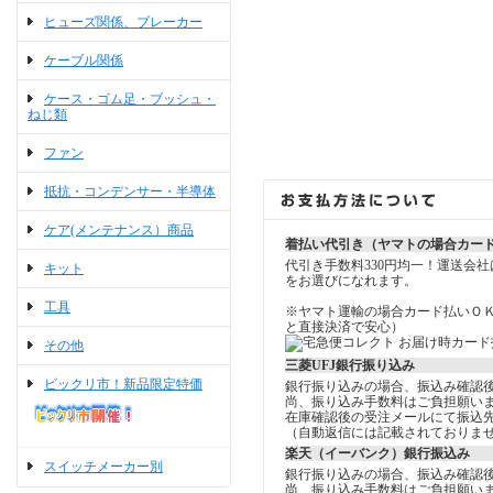
ヒューズ関係、ブレーカー
ケーブル関係
ケース・ゴム足・ブッシュ・
ねじ類
ファン
抵抗・コンデンサー・半導体
ケア(メンテナンス）商品
着払い代引き（ヤマトの場合カー
代引き手数料330円均一！運送会
キット
をお選びになれます。
工具
※ヤマト運輸の場合カード払いＯ
と直接決済で安心）
その他
三菱UFJ銀行振り込み
ビックリ市！新品限定特価
銀行振り込みの場合、振込み確認
尚、振り込み手数料はご負担願い
在庫確認後の受注メールにて振込
（自動返信には記載されておりま
楽天（イーバンク）銀行振込み
スイッチメーカー別
銀行振り込みの場合、振込み確認
尚、振り込み手数料はご負担願い