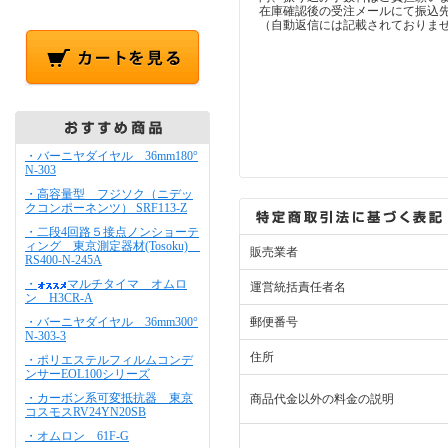
在庫確認後の受注メールにて振込
（自動返信には記載されておりま
・バーニヤダイヤル 36mm180°
N-303
・高容量型 フジソク（ニデッ
クコンポーネンツ） SRF113-Z
・二段4回路５接点ノンショーテ
ィング 東京測定器材(Tosoku)
販売業者
RS400-N-245A
・
マルチタイマ オムロ
運営統括責任者名
ン H3CR-A
・バーニヤダイヤル 36mm300°
郵便番号
N-303-3
住所
・ポリエステルフィルムコンデ
ンサーEOL100シリーズ
・カーボン系可変抵抗器 東京
商品代金以外の料金の説明
コスモスRV24YN20SB
・オムロン 61F-G