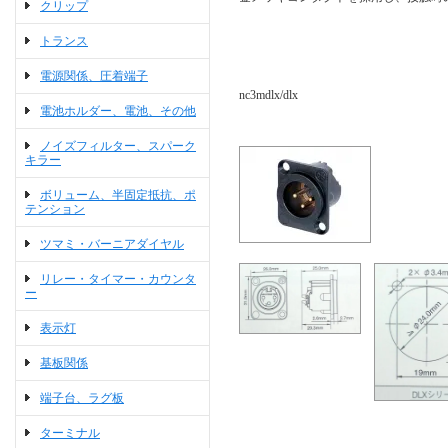
クリップ
トランス
電源関係、圧着端子
nc3mdlx/dlx
電池ホルダー、電池、その他
ノイズフィルター、スパーク
キラー
ボリューム、半固定抵抗、ポ
テンション
ツマミ・バーニアダイヤル
リレー・タイマー・カウンタ
ー
表示灯
基板関係
端子台、ラグ板
ターミナル