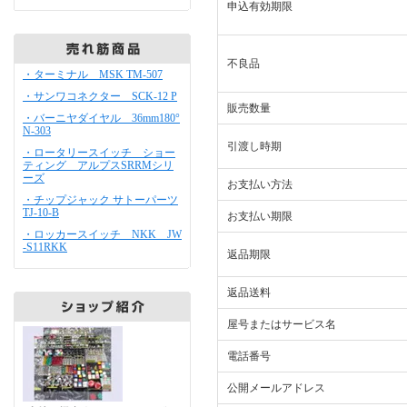
申込有効期限
不良品
・ターミナル MSK TM-507
・サンワコネクター SCK-12 P
販売数量
・バーニヤダイヤル 36mm180°
N-303
引渡し時期
・ロータリースイッチ ショー
ティング アルプスSRRMシリ
ーズ
お支払い方法
・チップジャック サトーパーツ
TJ-10-B
お支払い期限
・ロッカースイッチ NKK JW
-S11RKK
返品期限
返品送料
屋号またはサービス名
電話番号
公開メールアドレス