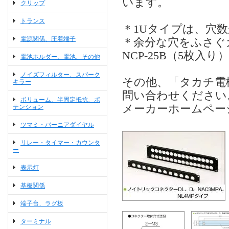
います。
クリップ
トランス
＊1Uタイプは、穴
電源関係、圧着端子
＊余分な穴をふさぐ
NCP-25B（5枚入り
電池ホルダー、電池、その他
ノイズフィルター、スパーク
その他、「タカチ電
キラー
問い合わせください
ボリューム、半固定抵抗、ポ
メーカーホームペー
テンション
ツマミ・バーニアダイヤル
リレー・タイマー・カウンタ
ー
表示灯
基板関係
端子台、ラグ板
ターミナル