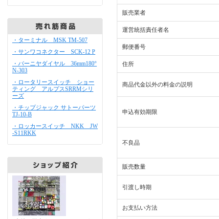
販売業者
運営統括責任者名
・ターミナル MSK TM-507
郵便番号
・サンワコネクター SCK-12 P
・バーニヤダイヤル 36mm180°
住所
N-303
・ロータリースイッチ ショー
商品代金以外の料金の説明
ティング アルプスSRRMシリ
ーズ
・チップジャック サトーパーツ
申込有効期限
TJ-10-B
・ロッカースイッチ NKK JW
-S11RKK
不良品
販売数量
引渡し時期
お支払い方法