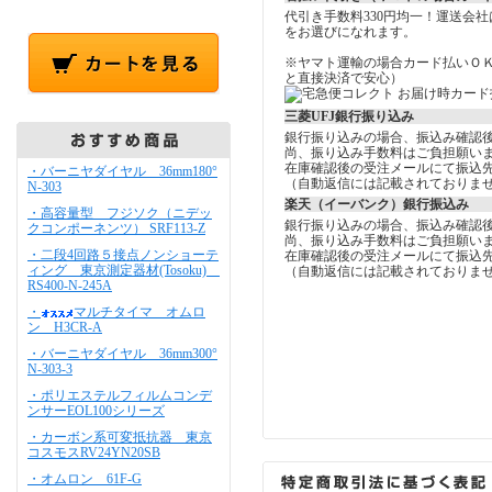
代引き手数料330円均一！運送会
をお選びになれます。
※ヤマト運輸の場合カード払いＯ
と直接決済で安心）
三菱UFJ銀行振り込み
銀行振り込みの場合、振込み確認
尚、振り込み手数料はご負担願い
在庫確認後の受注メールにて振込
・バーニヤダイヤル 36mm180°
（自動返信には記載されておりま
N-303
楽天（イーバンク）銀行振込み
・高容量型 フジソク（ニデッ
銀行振り込みの場合、振込み確認
クコンポーネンツ） SRF113-Z
尚、振り込み手数料はご負担願い
・二段4回路５接点ノンショーテ
在庫確認後の受注メールにて振込
ィング 東京測定器材(Tosoku)
（自動返信には記載されておりま
RS400-N-245A
・
マルチタイマ オムロ
ン H3CR-A
・バーニヤダイヤル 36mm300°
N-303-3
・ポリエステルフィルムコンデ
ンサーEOL100シリーズ
・カーボン系可変抵抗器 東京
コスモスRV24YN20SB
・オムロン 61F-G