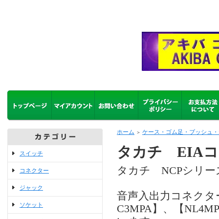
ホーム
ケース・ゴム足・ブッシュ・
＞
タカチ EIA
スイッチ
タカチ NCPシリー
コネクター
ジャック
音声入出力コネクタ
ソケット
C3MPA】、【NL